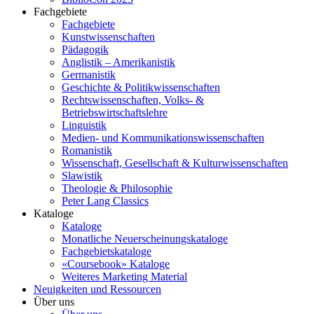
Fachgebiete
Fachgebiete
Kunstwissenschaften
Pädagogik
Anglistik – Amerikanistik
Germanistik
Geschichte & Politikwissenschaften
Rechtswissenschaften, Volks- &
Betriebswirtschaftslehre
Linguistik
Medien- und Kommunikationswissenschaften
Romanistik
Wissenschaft, Gesellschaft & Kulturwissenschaften
Slawistik
Theologie & Philosophie
Peter Lang Classics
Kataloge
Kataloge
Monatliche Neuerscheinungskataloge
Fachgebietskataloge
«Coursebook» Kataloge
Weiteres Marketing Material
Neuigkeiten und Ressourcen
Über uns