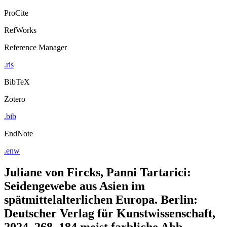
ProCite
RefWorks
Reference Manager
.ris
BibTeX
Zotero
.bib
EndNote
.enw
Juliane von Fircks, Panni Tartarici:
Seidengewebe aus Asien im
spätmittelalterlichen Europa. Berlin:
Deutscher Verlag für Kunstwissenschaft,
2024, 268, 184 meist farbliche Abb.