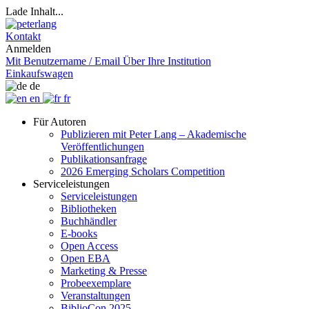
Lade Inhalt...
Kontakt
Anmelden
Mit Benutzername / Email
Über Ihre Institution
Einkaufswagen
de
en
fr
Für Autoren
Publizieren mit Peter Lang – Akademische
Veröffentlichungen
Publikationsanfrage
2026 Emerging Scholars Competition
Serviceleistungen
Serviceleistungen
Bibliotheken
Buchhändler
E-books
Open Access
Open EBA
Marketing & Presse
Probeexemplare
Veranstaltungen
BiblioCon 2025