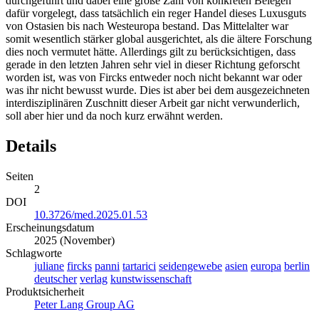
durchgeführt und dabei eine große Zahl von konkreten Belegen
dafür vorgelegt, dass tatsächlich ein reger Handel dieses Luxusguts
von Ostasien bis nach Westeuropa bestand. Das Mittelalter war
somit wesentlich stärker global ausgerichtet, als die ältere Forschung
dies noch vermutet hätte. Allerdings gilt zu berücksichtigen, dass
gerade in den letzten Jahren sehr viel in dieser Richtung geforscht
worden ist, was von Fircks entweder noch nicht bekannt war oder
was ihr nicht bewusst wurde. Dies ist aber bei dem ausgezeichneten
interdisziplinären Zuschnitt dieser Arbeit gar nicht verwunderlich,
soll aber hier und da noch kurz erwähnt werden.
Details
Seiten
2
DOI
10.3726/med.2025.01.53
Erscheinungsdatum
2025 (November)
Schlagworte
juliane
fircks
panni
tartarici
seidengewebe
asien
europa
berlin
deutscher
verlag
kunstwissenschaft
Produktsicherheit
Peter Lang Group AG