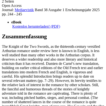
von
William Chester Jordan (Autor:in)
2 Seiten
Open Access
Journal:
Mediaevistik
Band 38
Ausgabe 1
Erscheinungsjahr 2025
pp. 244 - 245
eBook
Kostenlos herunterladen! (PDF)
Zusammenfassung
The Knight of the Two Swords, as the thirteenth-century versified
Arthurian romance under review here is known in English, is less
well studied than many other works in the Arthurian corpus. It
deserves a wider readership and also more literary and historical
criticism than it has received. Damien de Carné’s new translation,
building on earlier critical editions of the Old French text and earlier
translations into modern French and English, is vigorous and
careful. His splendid Introduction brings readers up to date on
several relevant matters (pp. 7–29). However, its brevity testifies to
the relative lack of interest in the romance by other scholars. Still,
the fanciful and humorous threads of the stories of knightly
adventure told in the romance are captivating. There is plenty of
war, including pitched battles, sieges, and personal combat. (The