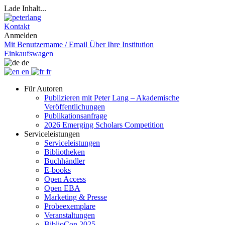
Lade Inhalt...
Kontakt
Anmelden
Mit Benutzername / Email
Über Ihre Institution
Einkaufswagen
de
en
fr
Für Autoren
Publizieren mit Peter Lang – Akademische
Veröffentlichungen
Publikationsanfrage
2026 Emerging Scholars Competition
Serviceleistungen
Serviceleistungen
Bibliotheken
Buchhändler
E-books
Open Access
Open EBA
Marketing & Presse
Probeexemplare
Veranstaltungen
BiblioCon 2025