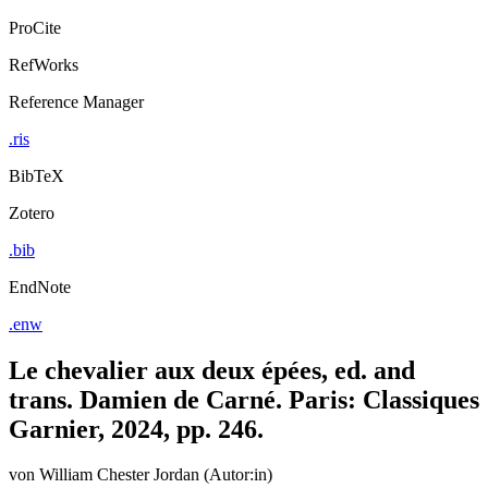
Export Citation
ProCite
RefWorks
Reference Manager
.ris
BibTeX
Zotero
.bib
EndNote
.enw
Le chevalier aux deux épées, ed. and
trans. Damien de Carné. Paris: Classiques
Garnier, 2024, pp. 246.