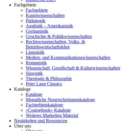
Fachgebiete
Fachgebiete
Kunstwissenschaften
Pädagogik
Anglistik – Amerikanistik
Germanistik
Geschichte & Politikwissenschaften
Rechtswissenschaften, Volks- &
Betriebswirtschaftslehre
Linguistik
Medien- und Kommunikationswissenschaften
Romanistik
Wissenschaft, Gesellschaft & Kulturwissenschaften
Slawistik
Theologie & Philosophie
Peter Lang Classics
Kataloge
Kataloge
Monatliche Neuerscheinungskataloge
Fachgebietskataloge
«Coursebook» Kataloge
Weiteres Marketing Material
Neuigkeiten und Ressourcen
Über uns