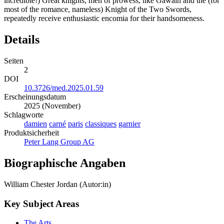
number of shattered lances in the course of the romance is quite
incredible!) Great knights, men of prowess, like Gawain and the (for
most of the romance, nameless) Knight of the Two Swords,
repeatedly receive enthusiastic encomia for their handsomeness.
Details
Seiten
2
DOI
10.3726/med.2025.01.59
Erscheinungsdatum
2025 (November)
Schlagworte
damien
carné
paris
classiques
garnier
Produktsicherheit
Peter Lang Group AG
Biographische Angaben
William Chester Jordan (Autor:in)
Key Subject Areas