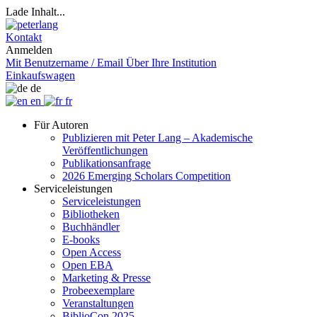
Lade Inhalt...
Kontakt
Anmelden
Mit Benutzername / Email
Über Ihre Institution
Einkaufswagen
de
en
fr
Für Autoren
Publizieren mit Peter Lang – Akademische
Veröffentlichungen
Publikationsanfrage
2026 Emerging Scholars Competition
Serviceleistungen
Serviceleistungen
Bibliotheken
Buchhändler
E-books
Open Access
Open EBA
Marketing & Presse
Probeexemplare
Veranstaltungen
BiblioCon 2025