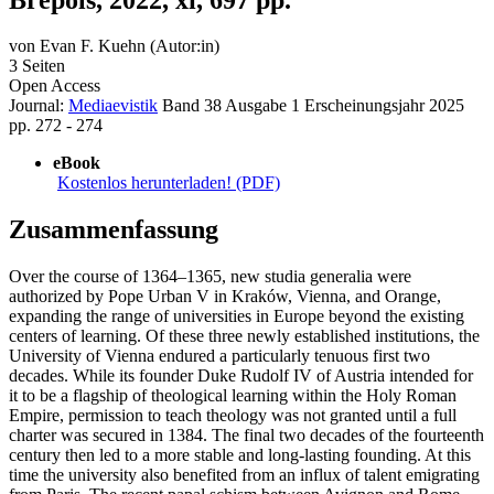
von
Evan F. Kuehn (Autor:in)
3 Seiten
Open Access
Journal:
Mediaevistik
Band 38
Ausgabe 1
Erscheinungsjahr 2025
pp. 272 - 274
eBook
Kostenlos herunterladen! (PDF)
Zusammenfassung
Over the course of 1364–1365, new studia generalia were
authorized by Pope Urban V in Kraków, Vienna, and Orange,
expanding the range of universities in Europe beyond the existing
centers of learning. Of these three newly established institutions, the
University of Vienna endured a particularly tenuous first two
decades. While its founder Duke Rudolf IV of Austria intended for
it to be a flagship of theological learning within the Holy Roman
Empire, permission to teach theology was not granted until a full
charter was secured in 1384. The final two decades of the fourteenth
century then led to a more stable and long-lasting founding. At this
time the university also benefited from an influx of talent emigrating