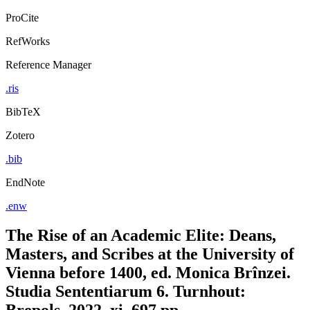
ProCite
RefWorks
Reference Manager
.ris
BibTeX
Zotero
.bib
EndNote
.enw
The Rise of an Academic Elite: Deans,
Masters, and Scribes at the University of
Vienna before 1400, ed. Monica Brînzei.
Studia Sententiarum 6. Turnhout:
Brepols, 2022, xi, 697 pp.