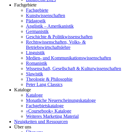
Fachgebiete
Fachgebiete
Kunstwissenschaften
Pädagogik
Anglistik – Amerikanistik
Germanistik
Geschichte & Politikwissenschaften
Rechtswissenschaften, Volks- &
Betriebswirtschaftslehre
Linguistik
Medien- und Kommunikationswissenschaften
Romanistik
Wissenschaft, Gesellschaft & Kulturwissenschaften
Slawistik
Theologie & Philosophie
Peter Lang Classics
Kataloge
Kataloge
Monatliche Neuerscheinungskataloge
Fachgebietskataloge
«Coursebook» Kataloge
Weiteres Marketing Material
Neuigkeiten und Ressourcen
Über uns