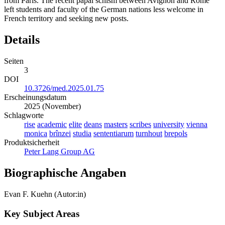
from Paris. The recent papal schism between Avignon and Rome
left students and faculty of the German nations less welcome in
French territory and seeking new posts.
Details
Seiten
3
DOI
10.3726/med.2025.01.75
Erscheinungsdatum
2025 (November)
Schlagworte
rise
academic
elite
deans
masters
scribes
university
vienna
monica
brînzei
studia
sententiarum
turnhout
brepols
Produktsicherheit
Peter Lang Group AG
Biographische Angaben
Evan F. Kuehn (Autor:in)
Key Subject Areas