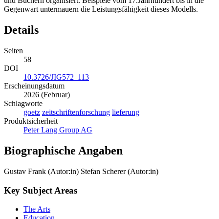
und Büchern organisiert. Beispiele vom 17.Jahrhundert bis in die
Gegenwart untermauern die Leistungsfähigkeit dieses Modells.
Details
Seiten
58
DOI
10.3726/JIG572_113
Erscheinungsdatum
2026 (Februar)
Schlagworte
goetz
zeitschriftenforschung
lieferung
Produktsicherheit
Peter Lang Group AG
Biographische Angaben
Gustav Frank (Autor:in)
Stefan Scherer (Autor:in)
Key Subject Areas
The Arts
Education