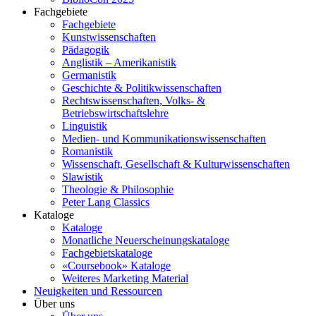
Fachgebiete
Fachgebiete
Kunstwissenschaften
Pädagogik
Anglistik – Amerikanistik
Germanistik
Geschichte & Politikwissenschaften
Rechtswissenschaften, Volks- &
Betriebswirtschaftslehre
Linguistik
Medien- und Kommunikationswissenschaften
Romanistik
Wissenschaft, Gesellschaft & Kulturwissenschaften
Slawistik
Theologie & Philosophie
Peter Lang Classics
Kataloge
Kataloge
Monatliche Neuerscheinungskataloge
Fachgebietskataloge
«Coursebook» Kataloge
Weiteres Marketing Material
Neuigkeiten und Ressourcen
Über uns