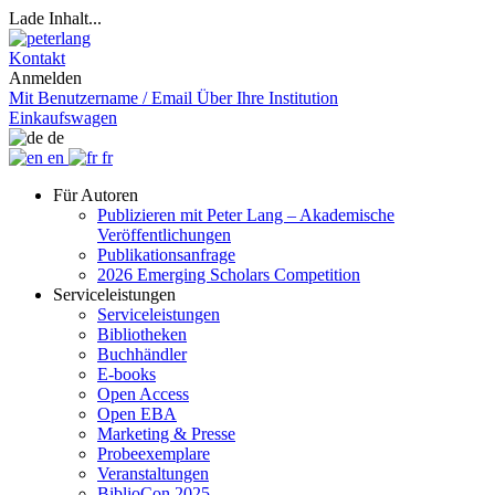
Lade Inhalt...
Kontakt
Anmelden
Mit Benutzername / Email
Über Ihre Institution
Einkaufswagen
de
en
fr
Für Autoren
Publizieren mit Peter Lang – Akademische
Veröffentlichungen
Publikationsanfrage
2026 Emerging Scholars Competition
Serviceleistungen
Serviceleistungen
Bibliotheken
Buchhändler
E-books
Open Access
Open EBA
Marketing & Presse
Probeexemplare
Veranstaltungen
BiblioCon 2025