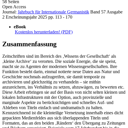
58 Seiten
Open Access
Journal:
Jahrbuch für Internationale Germanistik
Band 57
Ausgabe
2
Erscheinungsjahr 2025
pp. 113 - 170
eBook
Kostenlos herunterladen! (PDF)
Zusammenfassung
Zeitschriften sind im Bereich des ‚Wissens der Gesellschaft‘ als
‚kleine Archive‘ zu verorten. Die soziale Energie, die sie speist,
macht sie zu Agenten der modernen Wissensgesellschaften. Ihre
Funktion besteht darin, einmal notierte neue Daten aus Natur und
Geschichte nochmals aufzugreifen, sie damit temporär zu
archivieren und gleichzeitig zu verhandeln – sie mithin
anzureichern, ins Verhältnis zu setzen, abzuwägen, zu bewerten etc.
Diese Arbeit erbringen sie auf der Basis von nicht selten kleinen und
lokalen Infrastrukturen mit der Option, auch provinzielle und
marginale Aspekte zu berücksichtigen und schnelles Auf- und
Ableben von Titeln einfach und undramatisch zu halten.
Kennzeichnend ist die kleinteilige Vernetzung innerhalb eines dicht
gepackten Medienfeldes aus sich überlappenden Titeln und
Formaten, das an den beiden ‚Rändern‘ den Übergang zu Zeitungen