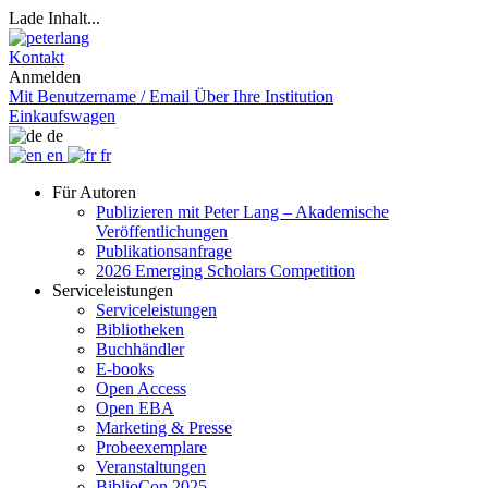
Lade Inhalt...
Kontakt
Anmelden
Mit Benutzername / Email
Über Ihre Institution
Einkaufswagen
de
en
fr
Für Autoren
Publizieren mit Peter Lang – Akademische
Veröffentlichungen
Publikationsanfrage
2026 Emerging Scholars Competition
Serviceleistungen
Serviceleistungen
Bibliotheken
Buchhändler
E-books
Open Access
Open EBA
Marketing & Presse
Probeexemplare
Veranstaltungen
BiblioCon 2025