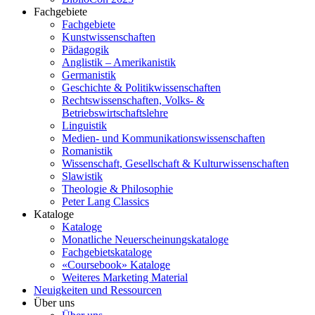
Fachgebiete
Fachgebiete
Kunstwissenschaften
Pädagogik
Anglistik – Amerikanistik
Germanistik
Geschichte & Politikwissenschaften
Rechtswissenschaften, Volks- &
Betriebswirtschaftslehre
Linguistik
Medien- und Kommunikationswissenschaften
Romanistik
Wissenschaft, Gesellschaft & Kulturwissenschaften
Slawistik
Theologie & Philosophie
Peter Lang Classics
Kataloge
Kataloge
Monatliche Neuerscheinungskataloge
Fachgebietskataloge
«Coursebook» Kataloge
Weiteres Marketing Material
Neuigkeiten und Ressourcen
Über uns