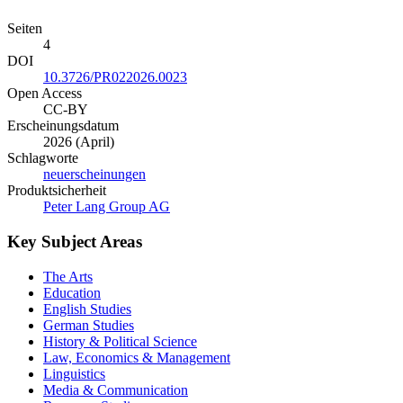
Seiten
4
DOI
10.3726/PR022026.0023
Open Access
CC-BY
Erscheinungsdatum
2026 (April)
Schlagworte
neuerscheinungen
Produktsicherheit
Peter Lang Group AG
Key Subject Areas
The Arts
Education
English Studies
German Studies
History & Political Science
Law, Economics & Management
Linguistics
Media & Communication