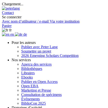
Chargement...
Contact
Se connecter
Avec nom d’utilisateur / e-mail
Via votre institution
Panier
fr
en
de
Pour les auteurs
Publier avec Peter Lang
Soumettre un projet
2026 Emerging Scholars Competition
Nos services
Aperçu des services
Bibliothèques
Libraires
Ebooks
Publier en Open Access
Open EBA
Marketing et Presse
Consultation de spécimens
Événements
BiblioCon 2025
Domaines d’activité