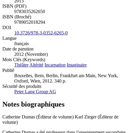
2013
ISBN (PDF)
9783035262650
ISBN (Broché)
9789052018294
DOI
10.3726/978-3-0352-6265-0
Langue
français
Date de parution
2012 (Novembre)
Mots Clés (Keywords)
Théâtre
Altérité
Incarnation
Imaginaire
Publié
Bruxelles, Bern, Berlin, Frankfurt am Main, New York,
Oxford, Wien, 2012. 340 p.
Sécurité des produits
Peter Lang Group AG
Notes biographiques
Catherine Dumas (Éditeur de volume)
Karl Zieger (Éditeur de
volume)
Catherine Dumas a été professeur dans l’enseignement secondaire