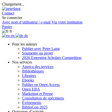
Chargement...
Contact
Se connecter
Avec nom d’utilisateur / e-mail
Via votre institution
Panier
fr
en
de
Pour les auteurs
Publier avec Peter Lang
Soumettre un projet
2026 Emerging Scholars Competition
Nos services
Aperçu des services
Bibliothèques
Libraires
Ebooks
Publier en Open Access
Open EBA
Marketing et Presse
Consultation de spécimens
Événements
BiblioCon 2025
Domaines d’activité