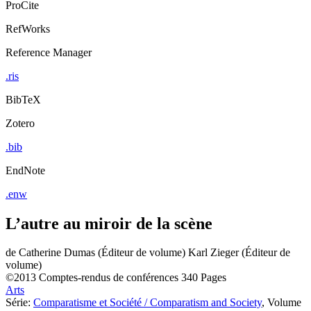
ProCite
RefWorks
Reference Manager
.ris
BibTeX
Zotero
.bib
EndNote
.enw
L’autre au miroir de la scène
de
Catherine Dumas (Éditeur de volume)
Karl Zieger (Éditeur de
volume)
©2013
Comptes-rendus de conférences
340 Pages
Arts
Série:
Comparatisme et Société / Comparatism and Society
, Volume