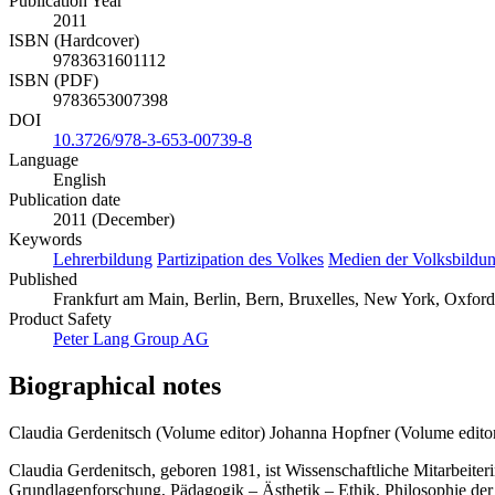
Publication Year
2011
ISBN (Hardcover)
9783631601112
ISBN (PDF)
9783653007398
DOI
10.3726/978-3-653-00739-8
Language
English
Publication date
2011 (December)
Keywords
Lehrerbildung
Partizipation des Volkes
Medien der Volksbildu
Published
Frankfurt am Main, Berlin, Bern, Bruxelles, New York, Oxford
Product Safety
Peter Lang Group AG
Biographical notes
Claudia Gerdenitsch (Volume editor)
Johanna Hopfner (Volume edito
Claudia Gerdenitsch, geboren 1981, ist Wissenschaftliche Mitarbeite
Grundlagenforschung, Pädagogik – Ästhetik – Ethik, Philosophie der