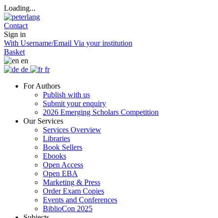
Loading...
Contact
Sign in
With Username/Email
Via your institution
Basket
en
de
fr
For Authors
Publish with us
Submit your enquiry
2026 Emerging Scholars Competition
Our Services
Services Overview
Libraries
Book Sellers
Ebooks
Open Access
Open EBA
Marketing & Press
Order Exam Copies
Events and Conferences
BiblioCon 2025
Subjects