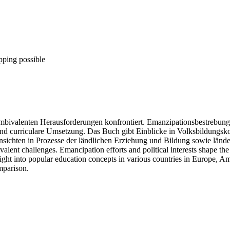
pping possible
mbivalenten Herausforderungen konfrontiert. Emanzipationsbestrebunge
e und curriculare Umsetzung. Das Buch gibt Einblicke in Volksbildungs
insichten in Prozesse der ländlichen Erziehung und Bildung sowie länd
valent challenges. Emancipation efforts and political interests shape t
ight into popular education concepts in various countries in Europe, Am
mparison.