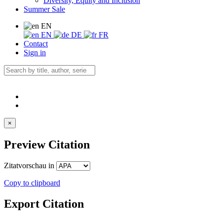
Diversity, Equity and Inclusion
Summer Sale
EN
EN
DE
FR
Contact
Sign in
×
Preview Citation
Zitatvorschau in
Copy to clipboard
Export Citation