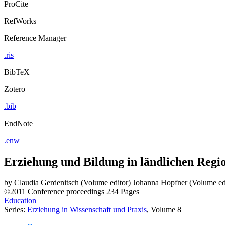
ProCite
RefWorks
Reference Manager
.ris
BibTeX
Zotero
.bib
EndNote
.enw
Erziehung und Bildung in ländlichen Regi
by
Claudia Gerdenitsch (Volume editor)
Johanna Hopfner (Volume ed
©2011
Conference proceedings
234 Pages
Education
Series:
Erziehung in Wissenschaft und Praxis
, Volume 8