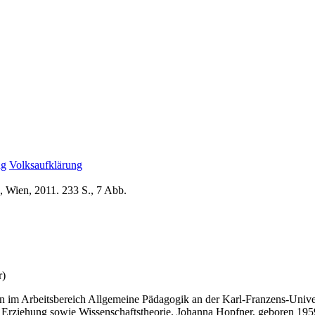
ng
Volksaufklärung
, Wien, 2011. 233 S., 7 Abb.
r)
rin im Arbeitsbereich Allgemeine Pädagogik an der Karl-Franzens-Unive
 Erziehung sowie Wissenschaftstheorie. Johanna Hopfner, geboren 1959,