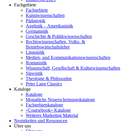
Fachgebiete
Fachgebiete
Kunstwissenschaften
Pädagogik
Anglistik – Amerikanistik
Germanistik
Geschichte & Politikwissenschaften
Rechtswissenschaften, Volks- &
Betriebswirtschaftslehre
Linguistik
Medien- und Kommunikationswissenschaften
Romanistik
Wissenschaft, Gesellschaft & Kulturwissenschaften
Slawistik
Theologie & Philosophie
Peter Lang Classics
Kataloge
Kataloge
Monatliche Neuerscheinungskataloge
Fachgebietskataloge
«Coursebook» Kataloge
Weiteres Marketing Material
Neuigkeiten und Ressourcen
Über uns