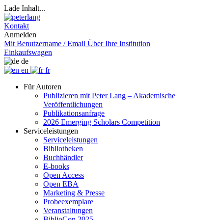
Lade Inhalt...
Kontakt
Anmelden
Mit Benutzername / Email
Über Ihre Institution
Einkaufswagen
de
en
fr
Für Autoren
Publizieren mit Peter Lang – Akademische
Veröffentlichungen
Publikationsanfrage
2026 Emerging Scholars Competition
Serviceleistungen
Serviceleistungen
Bibliotheken
Buchhändler
E-books
Open Access
Open EBA
Marketing & Presse
Probeexemplare
Veranstaltungen
BiblioCon 2025