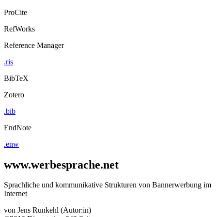
ProCite
RefWorks
Reference Manager
.ris
BibTeX
Zotero
.bib
EndNote
.enw
www.werbesprache.net
Sprachliche und kommunikative Strukturen von Bannerwerbung im
Internet
von
Jens Runkehl (Autor:in)