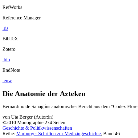
RefWorks
Reference Manager
.ris
BibTeX
Zotero
.bib
EndNote
.enw
Die Anatomie der Azteken
Bernardino de Sahagúns anatomischer Bericht aus dem "Codex Floren
von
Uta Berger (Autor:in)
©2010
Monographie
274 Seiten
Geschichte & Politikwissenschaften
Reihe:
Marburger Schriften zur Medizingeschichte
, Band 46