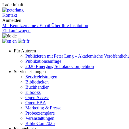
Lade Inhalt...
Kontakt
Anmelden
Mit Benutzername / Email
Über Ihre Institution
Einkaufswagen
de
en
fr
Für Autoren
Publizieren mit Peter Lang – Akademische Veröffentlic
Publikationsanfrage
2026 Emerging Scholars Competition
Serviceleistungen
Serviceleistungen
Bibliotheken
Buchhändler
E-books
Open Access
Open EBA
Marketing & Presse
Probeexemplare
Veranstaltungen
BiblioCon 2025
Fachgebiete