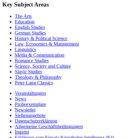
Key Subject Areas
The Arts
Education
English Studies
German Studies
History & Political Science
Law, Economics & Management
Linguistics
Media & Communication
Romance Studies
Science, Society and Culture
Slavic Studies
Theology & Philosophy
Peter Lang Classics
Veranstaltungen
News
Probeexemplare
Newsletter
Stellenangebote
Datenschutzerklärung
Allgemeine Geschäftsbedingungen
Imprint
Erklärung zum Einsatz Künstlicher Intelligenz (KI)