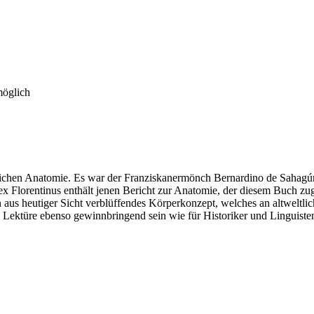
möglich
chlichen Anatomie. Es war der Franziskanermönch Bernardino de Sahagú
x Florentinus enthält jenen Bericht zur Anatomie, der diesem Buch zu
us heutiger Sicht verblüffendes Körperkonzept, welches an altweltliche
 Lektüre ebenso gewinnbringend sein wie für Historiker und Linguiste