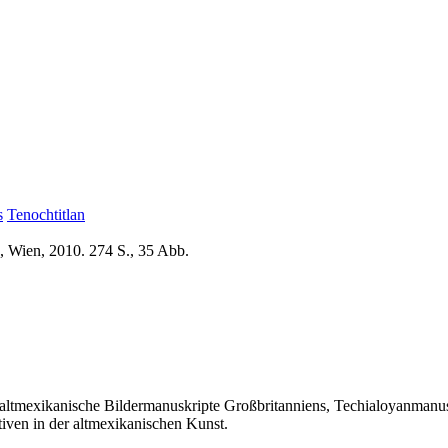
s
Tenochtitlan
, Wien, 2010. 274 S., 35 Abb.
er altmexikanische Bildermanuskripte Großbritanniens, Techialoyanmanu
tiven in der altmexikanischen Kunst.