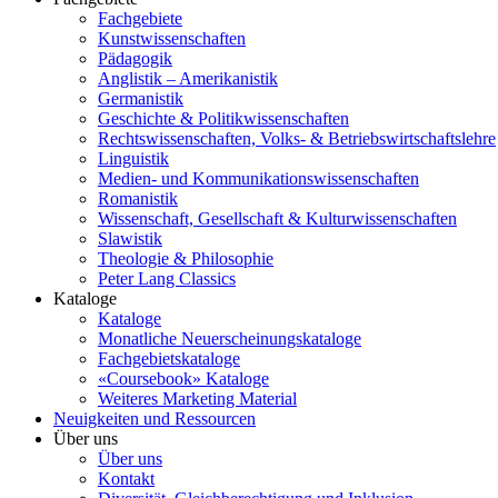
Fachgebiete
Kunstwissenschaften
Pädagogik
Anglistik – Amerikanistik
Germanistik
Geschichte & Politikwissenschaften
Rechtswissenschaften, Volks- & Betriebswirtschaftslehre
Linguistik
Medien- und Kommunikationswissenschaften
Romanistik
Wissenschaft, Gesellschaft & Kulturwissenschaften
Slawistik
Theologie & Philosophie
Peter Lang Classics
Kataloge
Kataloge
Monatliche Neuerscheinungskataloge
Fachgebietskataloge
«Coursebook» Kataloge
Weiteres Marketing Material
Neuigkeiten und Ressourcen
Über uns
Über uns
Kontakt