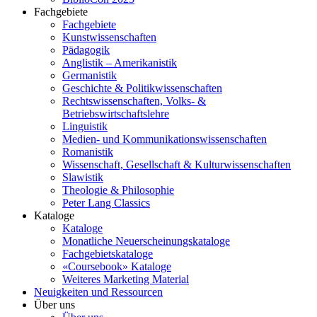
Fachgebiete
Fachgebiete
Kunstwissenschaften
Pädagogik
Anglistik – Amerikanistik
Germanistik
Geschichte & Politikwissenschaften
Rechtswissenschaften, Volks- &
Betriebswirtschaftslehre
Linguistik
Medien- und Kommunikationswissenschaften
Romanistik
Wissenschaft, Gesellschaft & Kulturwissenschaften
Slawistik
Theologie & Philosophie
Peter Lang Classics
Kataloge
Kataloge
Monatliche Neuerscheinungskataloge
Fachgebietskataloge
«Coursebook» Kataloge
Weiteres Marketing Material
Neuigkeiten und Ressourcen
Über uns