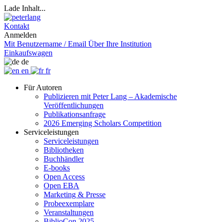
Lade Inhalt...
Kontakt
Anmelden
Mit Benutzername / Email
Über Ihre Institution
Einkaufswagen
de
en
fr
Für Autoren
Publizieren mit Peter Lang – Akademische
Veröffentlichungen
Publikationsanfrage
2026 Emerging Scholars Competition
Serviceleistungen
Serviceleistungen
Bibliotheken
Buchhändler
E-books
Open Access
Open EBA
Marketing & Presse
Probeexemplare
Veranstaltungen
BiblioCon 2025