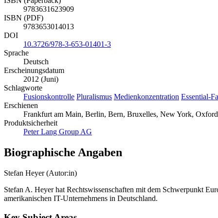
ISBN (Paperback)
9783631623909
ISBN (PDF)
9783653014013
DOI
10.3726/978-3-653-01401-3
Sprache
Deutsch
Erscheinungsdatum
2012 (Juni)
Schlagworte
Fusionskontrolle
Pluralismus
Medienkonzentration
Essential-Fa
Erschienen
Frankfurt am Main, Berlin, Bern, Bruxelles, New York, Oxford
Produktsicherheit
Peter Lang Group AG
Biographische Angaben
Stefan Heyer (Autor:in)
Stefan A. Heyer hat Rechtswissenschaften mit dem Schwerpunkt Europar
amerikanischen IT-Unternehmens in Deutschland.
Key Subject Areas