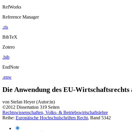
RefWorks
Reference Manager
.ris
BibTeX
Zotero
.bib
EndNote
.enw
Die Anwendung des EU-Wirtschaftsrechts a
von
Stefan Heyer (Autor:in)
©2012
Dissertation
319 Seiten
Rechtswissenschaften, Volks- & Betriebswirtschaftslehre
Reihe:
Europäische Hochschulschriften Recht
, Band 5342