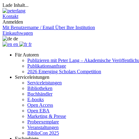
Lade Inhalt...
Kontakt
Anmelden
Mit Benutzername / Email
Über Ihre Institution
Einkaufswagen
de
en
fr
Für Autoren
Publizieren mit Peter Lang – Akademische Veröffentlic
Publikationsanfrage
2026 Emerging Scholars Competition
Serviceleistungen
Serviceleistungen
Bibliotheken
Buchhändler
E-books
Open Access
Open EBA
Marketing & Presse
Probeexemplare
Veranstaltungen
BiblioCon 2025
Fachgebiete