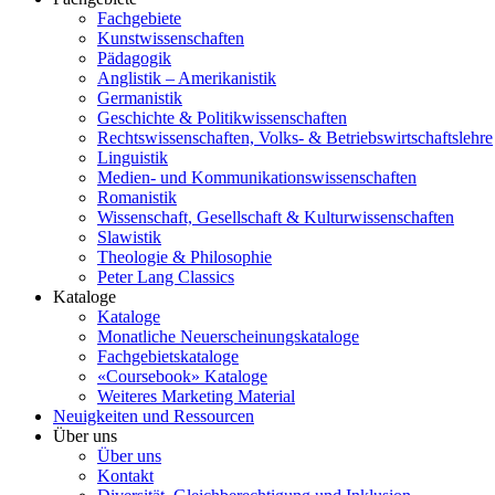
Fachgebiete
Kunstwissenschaften
Pädagogik
Anglistik – Amerikanistik
Germanistik
Geschichte & Politikwissenschaften
Rechtswissenschaften, Volks- & Betriebswirtschaftslehre
Linguistik
Medien- und Kommunikationswissenschaften
Romanistik
Wissenschaft, Gesellschaft & Kulturwissenschaften
Slawistik
Theologie & Philosophie
Peter Lang Classics
Kataloge
Kataloge
Monatliche Neuerscheinungskataloge
Fachgebietskataloge
«Coursebook» Kataloge
Weiteres Marketing Material
Neuigkeiten und Ressourcen
Über uns
Über uns
Kontakt