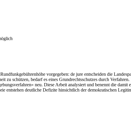
möglich
er Rundfunkgebührenhöhe vorgegeben: de jure entscheiden die Landespa
t zu schützen, bedarf es eines Grundrechtsschutzes durch Verfahren. D
tzgebungsverfahren» neu. Diese Arbeit analysiert und benennt die damit
rie entstehen deutliche Defizite hinsichtlich der demokratischen Legi