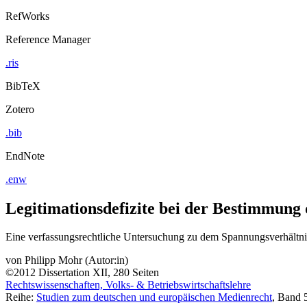
RefWorks
Reference Manager
.ris
BibTeX
Zotero
.bib
EndNote
.enw
Legitimationsdefizite bei der Bestimmun
Eine verfassungsrechtliche Untersuchung zu dem Spannungsverhältni
von
Philipp Mohr (Autor:in)
©2012
Dissertation
XII, 280 Seiten
Rechtswissenschaften, Volks- & Betriebswirtschaftslehre
Reihe:
Studien zum deutschen und europäischen Medienrecht
, Band 