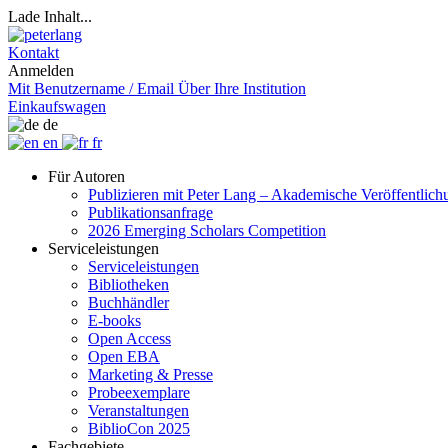
Lade Inhalt...
Kontakt
Anmelden
Mit Benutzername / Email
Über Ihre Institution
Einkaufswagen
de
en
fr
Für Autoren
Publizieren mit Peter Lang – Akademische Veröffentlic
Publikationsanfrage
2026 Emerging Scholars Competition
Serviceleistungen
Serviceleistungen
Bibliotheken
Buchhändler
E-books
Open Access
Open EBA
Marketing & Presse
Probeexemplare
Veranstaltungen
BiblioCon 2025
Fachgebiete