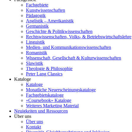
Fachgebiete
Kunstwissenschaften
Pädagogik
Anglistik – Amerikanistik
Germanistik
Geschichte & Politikwissenschaften
Rechtswissenschaften, Volks- & Betriebswirtschaftslehre
Linguistik
Medien- und Kommunikationswissenschaften
Romanistik
Wissenschaft, Gesellschaft & Kulturwissenschaften
Slawistik
Theologie & Philosophie
Peter Lang Classics
Kataloge
Kataloge
Monatliche Neuerscheinungskataloge
Fachgebietskataloge
«Coursebook» Kataloge
Weiteres Marketing Material
Neuigkeiten und Ressourcen
Über uns
Über uns
Kontakt