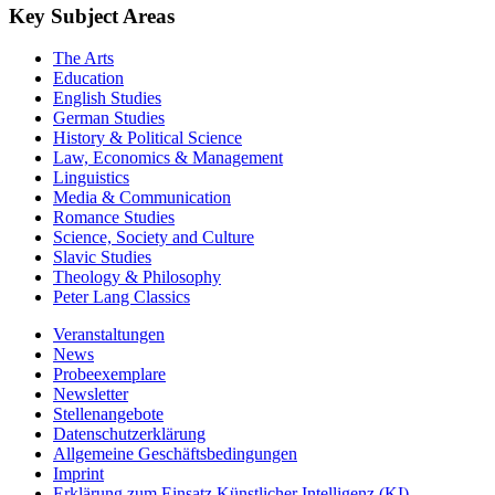
Key Subject Areas
The Arts
Education
English Studies
German Studies
History & Political Science
Law, Economics & Management
Linguistics
Media & Communication
Romance Studies
Science, Society and Culture
Slavic Studies
Theology & Philosophy
Peter Lang Classics
Veranstaltungen
News
Probeexemplare
Newsletter
Stellenangebote
Datenschutzerklärung
Allgemeine Geschäftsbedingungen
Imprint
Erklärung zum Einsatz Künstlicher Intelligenz (KI)