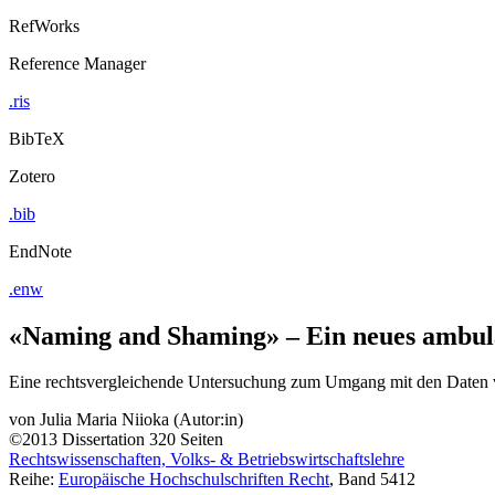
RefWorks
Reference Manager
.ris
BibTeX
Zotero
.bib
EndNote
.enw
«Naming and Shaming» – Ein neues ambula
Eine rechtsvergleichende Untersuchung zum Umgang mit den Daten ver
von
Julia Maria Niioka (Autor:in)
©2013
Dissertation
320 Seiten
Rechtswissenschaften, Volks- & Betriebswirtschaftslehre
Reihe:
Europäische Hochschulschriften Recht
, Band 5412