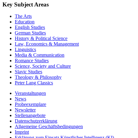
Key Subject Areas
The Arts
Education
English Studies
German Studies
History & Political Science
Law, Economics & Management
Linguistics
Media & Communication
Romance Studies
Science, Society and Culture
Slavic Studies
Theology & Philosophy
Peter Lang Classics
Veranstaltungen
News
Probeexemplare
Newsletter
Stellenangebote
Datenschutzerklärung
Allgemeine Geschäftsbedingungen
Imprint
Erklärung zum Einsatz Künstlicher Intelligenz (KI)