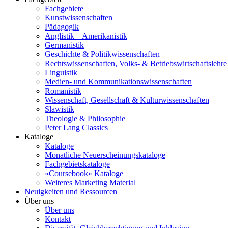
Fachgebiete
Kunstwissenschaften
Pädagogik
Anglistik – Amerikanistik
Germanistik
Geschichte & Politikwissenschaften
Rechtswissenschaften, Volks- & Betriebswirtschaftslehre
Linguistik
Medien- und Kommunikationswissenschaften
Romanistik
Wissenschaft, Gesellschaft & Kulturwissenschaften
Slawistik
Theologie & Philosophie
Peter Lang Classics
Kataloge
Kataloge
Monatliche Neuerscheinungskataloge
Fachgebietskataloge
«Coursebook» Kataloge
Weiteres Marketing Material
Neuigkeiten und Ressourcen
Über uns
Über uns
Kontakt