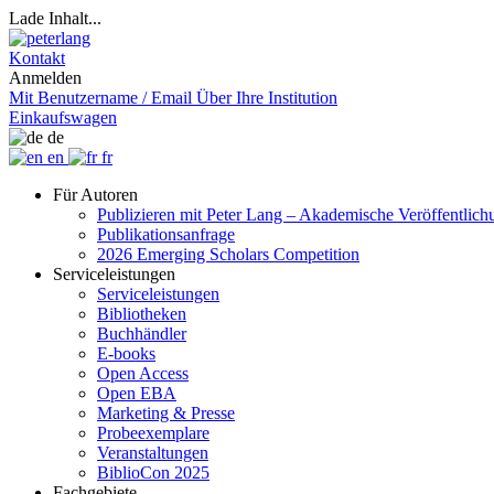
Lade Inhalt...
Kontakt
Anmelden
Mit Benutzername / Email
Über Ihre Institution
Einkaufswagen
de
en
fr
Für Autoren
Publizieren mit Peter Lang – Akademische Veröffentlic
Publikationsanfrage
2026 Emerging Scholars Competition
Serviceleistungen
Serviceleistungen
Bibliotheken
Buchhändler
E-books
Open Access
Open EBA
Marketing & Presse
Probeexemplare
Veranstaltungen
BiblioCon 2025
Fachgebiete