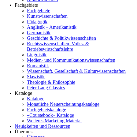
Fachgebiete
Fachgebiete
Kunstwissenschaften
Pädagogik
Anglistik – Amerikanistik
Germanistik
Geschichte & Politikwissenschaften
Rechtswissenschaften, Volks- &
Betriebswirtschaftslehre
Linguistik
Medien- und Kommunikationswissenschaften
Romanistik
Wissenschaft, Gesellschaft & Kulturwissenschaften
Slawistik
Theologie & Philosophie
Peter Lang Classics
Kataloge
Kataloge
Monatliche Neuerscheinungskataloge
Fachgebietskataloge
«Coursebook» Kataloge
Weiteres Marketing Material
Neuigkeiten und Ressourcen
Über uns