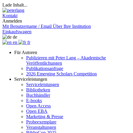
Lade Inhalt...
Kontakt
Anmelden
Mit Benutzername / Email
Über Ihre Institution
Einkaufswagen
de
en
fr
Für Autoren
Publizieren mit Peter Lang – Akademische
Veröffentlichungen
Publikationsanfrage
2026 Emerging Scholars Competition
Serviceleistungen
Serviceleistungen
Bibliotheken
Buchhändler
E-books
Open Access
Open EBA
Marketing & Presse
Probeexemplare
Veranstaltungen
BiblioCon 2025