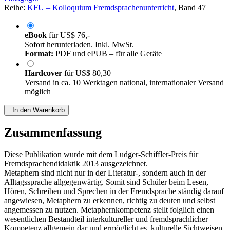
Reihe:
KFU – Kolloquium Fremdsprachenunterricht
, Band 47
eBook
für
US$ 76,-
Sofort herunterladen. Inkl. MwSt.
Format:
PDF und ePUB – für alle Geräte
Hardcover
für
US$ 80,30
Versand in ca. 10 Werktagen national, internationaler Versand
möglich
In den Warenkorb
Zusammenfassung
Diese Publikation wurde mit dem Ludger-Schiffler-Preis für
Fremdsprachendidaktik 2013 ausgezeichnet.
Metaphern sind nicht nur in der Literatur-, sondern auch in der
Alltagssprache allgegenwärtig. Somit sind Schüler beim Lesen,
Hören, Schreiben und Sprechen in der Fremdsprache ständig darauf
angewiesen, Metaphern zu erkennen, richtig zu deuten und selbst
angemessen zu nutzen. Metaphernkompetenz stellt folglich einen
wesentlichen Bestandteil interkultureller und fremdsprachlicher
Kompetenz allgemein dar und ermöglicht es, kulturelle Sichtweisen