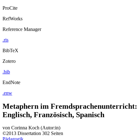
ProCite
RefWorks
Reference Manager
.ris
BibTeX
Zotero
.bib
EndNote
.enw
Metaphern im Fremdsprachenunterricht:
Englisch, Französisch, Spanisch
von
Corinna Koch (Autor:in)
©2013
Dissertation
302 Seiten
Pädagogik