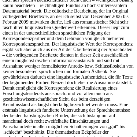
kaum beachteten – reichhaltigen Fundus an höchst interessantem
Datenmaterial bereit. Die editorische Bearbeitung der im Original
vorliegenden Brieftexte, an der ich selbst von Dezember 2006 bis
Februar 2009 mitwirken durfte, ließ aus romanistischer Sicht sehr
rasch ihren linguistischen Quellenwert erkennen. Dieser liegt zum
einen in der unterschiedlichen sprachlichen Prägung der
Korrespondenzpartner und dem Gebrauch von gleich mehreren
Korrespondenzsprachen. Der linguistische Wert der Korrespondenz
ergibt sich aber auch aus der Art der Überlieferung der Sprachdaten
– die vorliegenden Brieftexte dienten in dieser Zeit ausschließlich
einem möglichst raschen Informationsaustausch und sind mit
Ausnahme weniger formalisierter Anrede- bzw. Schlussfloskeln von
keiner besonderen sprachlichen und formalen Ästhetik. Sie
gewährleisten dadurch eine linguistische Authentizität, die für Texte
der beginnenden Frühen Neuzeit doch eher die Ausnahme darstellt.
Damit ermöglicht die Korrespondenz die Realisierung eines
Forschungsdesiderats aus sprach- und vor allem auch aus
geschichtswissenschaftlicher Sicht, das beim derzeitigen
Kenntnisstand als längst überfällig bezeichnet werden muss: Eine
erstmals linguistisch fundierte Untersuchung der Sprachkenntnisse
der beiden habsburgischen Brüder, die sich bislang nur auf
manchmal doch recht zweifelhafte Einschätzungen und
Pauschalurteile in allen möglichen Schattierungen von „gut“ bis
„schlecht“ beschränkt. Die thematischen Eckpfeiler der