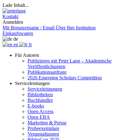
Lade Inhalt...
Kontakt
Anmelden
Mit Benutzername / Email
Über Ihre Institution
Einkaufswagen
de
en
fr
Für Autoren
Publizieren mit Peter Lang – Akademische
Veröffentlichungen
Publikationsanfrage
2026 Emerging Scholars Competition
Serviceleistungen
Serviceleistungen
Bibliotheken
Buchhändler
E-books
Open Access
Open EBA
Marketing & Presse
Probeexemplare
Veranstaltungen
BiblioCon 2025