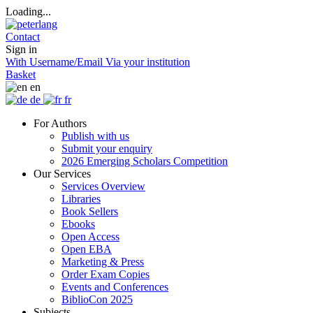
Loading...
Contact
Sign in
With Username/Email
Via your institution
Basket
en
de
fr
For Authors
Publish with us
Submit your enquiry
2026 Emerging Scholars Competition
Our Services
Services Overview
Libraries
Book Sellers
Ebooks
Open Access
Open EBA
Marketing & Press
Order Exam Copies
Events and Conferences
BiblioCon 2025
Subjects