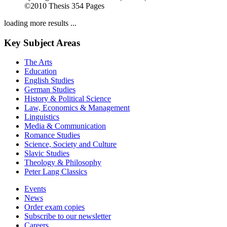
©2010
Thesis
354 Pages
loading more results ...
Key Subject Areas
The Arts
Education
English Studies
German Studies
History & Political Science
Law, Economics & Management
Linguistics
Media & Communication
Romance Studies
Science, Society and Culture
Slavic Studies
Theology & Philosophy
Peter Lang Classics
Events
News
Order exam copies
Subscribe to our newsletter
Careers