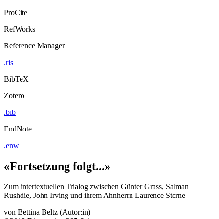
ProCite
RefWorks
Reference Manager
.ris
BibTeX
Zotero
.bib
EndNote
.enw
«Fortsetzung folgt...»
Zum intertextuellen Trialog zwischen Günter Grass, Salman
Rushdie, John Irving und ihrem Ahnherrn Laurence Sterne
von
Bettina Beltz (Autor:in)