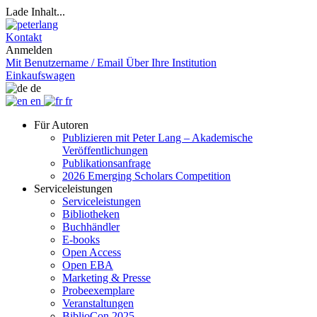
Lade Inhalt...
Kontakt
Anmelden
Mit Benutzername / Email
Über Ihre Institution
Einkaufswagen
de
en
fr
Für Autoren
Publizieren mit Peter Lang – Akademische
Veröffentlichungen
Publikationsanfrage
2026 Emerging Scholars Competition
Serviceleistungen
Serviceleistungen
Bibliotheken
Buchhändler
E-books
Open Access
Open EBA
Marketing & Presse
Probeexemplare
Veranstaltungen
BiblioCon 2025