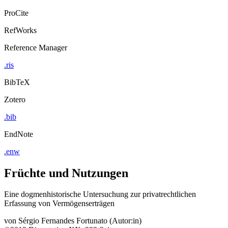
ProCite
RefWorks
Reference Manager
.ris
BibTeX
Zotero
.bib
EndNote
.enw
Früchte und Nutzungen
Eine dogmenhistorische Untersuchung zur privatrechtlichen
Erfassung von Vermögenserträgen
von
Sérgio Fernandes Fortunato (Autor:in)