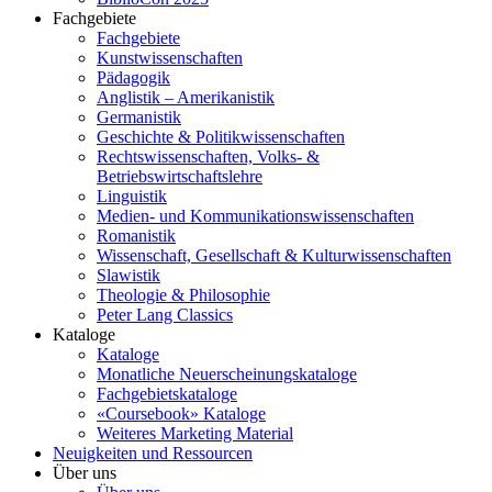
Fachgebiete
Fachgebiete
Kunstwissenschaften
Pädagogik
Anglistik – Amerikanistik
Germanistik
Geschichte & Politikwissenschaften
Rechtswissenschaften, Volks- &
Betriebswirtschaftslehre
Linguistik
Medien- und Kommunikationswissenschaften
Romanistik
Wissenschaft, Gesellschaft & Kulturwissenschaften
Slawistik
Theologie & Philosophie
Peter Lang Classics
Kataloge
Kataloge
Monatliche Neuerscheinungskataloge
Fachgebietskataloge
«Coursebook» Kataloge
Weiteres Marketing Material
Neuigkeiten und Ressourcen
Über uns