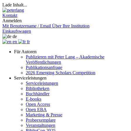
Lade Inhalt...
Kontakt
Anmelden
Mit Benutzername / Email
Über Ihre Institution
Einkaufswagen
de
en
fr
Für Autoren
Publizieren mit Peter Lang – Akademische
Veröffentlichungen
Publikationsanfrage
2026 Emerging Scholars Competition
Serviceleistungen
Serviceleistungen
Bibliotheken
Buchhändler
E-books
Open Access
Open EBA
Marketing & Presse
Probeexemplare
Veranstaltungen
BiblioCon 2025