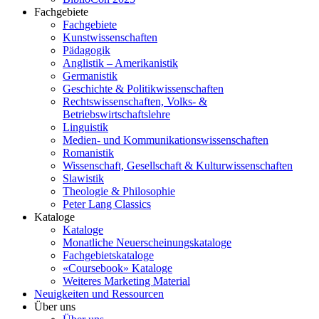
Fachgebiete
Fachgebiete
Kunstwissenschaften
Pädagogik
Anglistik – Amerikanistik
Germanistik
Geschichte & Politikwissenschaften
Rechtswissenschaften, Volks- &
Betriebswirtschaftslehre
Linguistik
Medien- und Kommunikationswissenschaften
Romanistik
Wissenschaft, Gesellschaft & Kulturwissenschaften
Slawistik
Theologie & Philosophie
Peter Lang Classics
Kataloge
Kataloge
Monatliche Neuerscheinungskataloge
Fachgebietskataloge
«Coursebook» Kataloge
Weiteres Marketing Material
Neuigkeiten und Ressourcen
Über uns