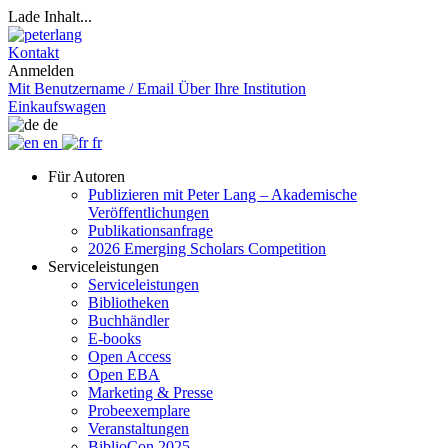
Lade Inhalt...
Kontakt
Anmelden
Mit Benutzername / Email
Über Ihre Institution
Einkaufswagen
de
en
fr
Für Autoren
Publizieren mit Peter Lang – Akademische
Veröffentlichungen
Publikationsanfrage
2026 Emerging Scholars Competition
Serviceleistungen
Serviceleistungen
Bibliotheken
Buchhändler
E-books
Open Access
Open EBA
Marketing & Presse
Probeexemplare
Veranstaltungen
BiblioCon 2025