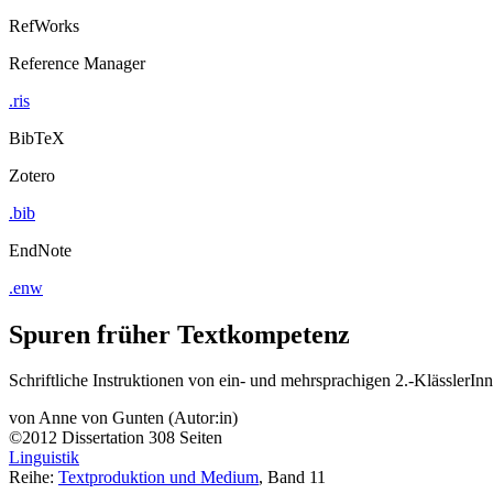
RefWorks
Reference Manager
.ris
BibTeX
Zotero
.bib
EndNote
.enw
Spuren früher Textkompetenz
Schriftliche Instruktionen von ein- und mehrsprachigen 2.-KlässlerIn
von
Anne von Gunten (Autor:in)
©2012
Dissertation
308 Seiten
Linguistik
Reihe:
Textproduktion und Medium
, Band 11