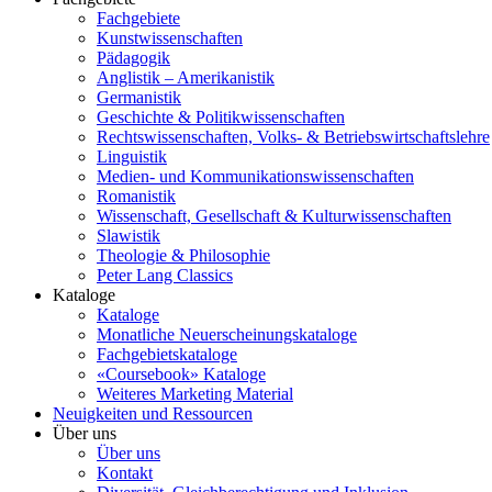
Fachgebiete
Kunstwissenschaften
Pädagogik
Anglistik – Amerikanistik
Germanistik
Geschichte & Politikwissenschaften
Rechtswissenschaften, Volks- & Betriebswirtschaftslehre
Linguistik
Medien- und Kommunikationswissenschaften
Romanistik
Wissenschaft, Gesellschaft & Kulturwissenschaften
Slawistik
Theologie & Philosophie
Peter Lang Classics
Kataloge
Kataloge
Monatliche Neuerscheinungskataloge
Fachgebietskataloge
«Coursebook» Kataloge
Weiteres Marketing Material
Neuigkeiten und Ressourcen
Über uns
Über uns
Kontakt