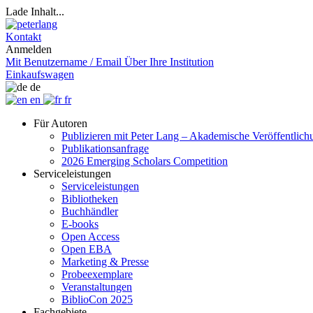
Lade Inhalt...
Kontakt
Anmelden
Mit Benutzername / Email
Über Ihre Institution
Einkaufswagen
de
en
fr
Für Autoren
Publizieren mit Peter Lang – Akademische Veröffentlic
Publikationsanfrage
2026 Emerging Scholars Competition
Serviceleistungen
Serviceleistungen
Bibliotheken
Buchhändler
E-books
Open Access
Open EBA
Marketing & Presse
Probeexemplare
Veranstaltungen
BiblioCon 2025
Fachgebiete