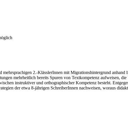
möglich
d mehrsprachigen 2.-KlässlerInnen mit Migrationshintergrund anhand li
eitungen mehrheitlich bereits Spuren von Textkompetenz aufweisen, di
ischen instruktiver und orthographischer Kompetenz besteht. Entge
 Strategien der etwa 8-jährigen SchreiberInnen nachweisen, woraus didak