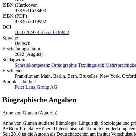
ISBN (Hardcover)
9783631633403
ISBN (PDF)
9783653019902
DOI
10.3726/978-3-653-01990-2
Sprache
Deutsch
Erscheinungsdatum
2012 (August)
Schlagworte
Schreibkompetenz
Orthographie
Textlinguistik
Mehrsprachigke
Erschienen
Frankfurt am Main, Berlin, Bern, Bruxelles, New York, Oxford
Produktsicherheit
Peter Lang Group AG
Biographische Angaben
Anne von Gunten (Autor:in)
Anne von Gunten studierte Ethnologie, Linguistik, Soziologie und pro
PHBern-Projekt: «Höhere Unterrichtsqualität durch Genderkompeten
Seit 2010 ist die Autorin als Deutschdozentin am Institut Vorschulst