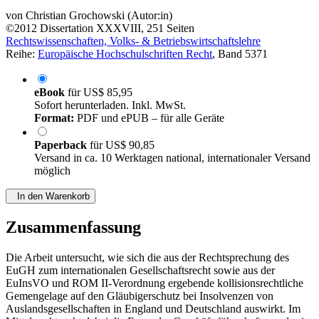
Gläubigerschutz im englischen und deutschen Recht
von
Christian Grochowski (Autor:in)
©2012
Dissertation
XXXVIII, 251 Seiten
Rechtswissenschaften, Volks- & Betriebswirtschaftslehre
Reihe:
Europäische Hochschulschriften Recht
, Band 5371
eBook
für
US$ 85,95
Sofort herunterladen. Inkl. MwSt.
Format:
PDF und ePUB – für alle Geräte
Paperback
für
US$ 90,85
Versand in ca. 10 Werktagen national, internationaler Versand
möglich
In den Warenkorb
Zusammenfassung
Die Arbeit untersucht, wie sich die aus der Rechtsprechung des
EuGH zum internationalen Gesellschaftsrecht sowie aus der
EuInsVO und ROM II-Verordnung ergebende kollisionsrechtliche
Gemengelage auf den Gläubigerschutz bei Insolvenzen von