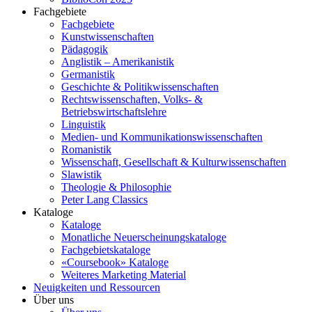
Fachgebiete
Fachgebiete
Kunstwissenschaften
Pädagogik
Anglistik – Amerikanistik
Germanistik
Geschichte & Politikwissenschaften
Rechtswissenschaften, Volks- &
Betriebswirtschaftslehre
Linguistik
Medien- und Kommunikationswissenschaften
Romanistik
Wissenschaft, Gesellschaft & Kulturwissenschaften
Slawistik
Theologie & Philosophie
Peter Lang Classics
Kataloge
Kataloge
Monatliche Neuerscheinungskataloge
Fachgebietskataloge
«Coursebook» Kataloge
Weiteres Marketing Material
Neuigkeiten und Ressourcen
Über uns