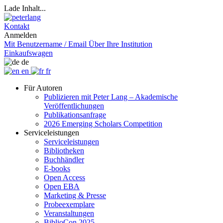
Lade Inhalt...
Kontakt
Anmelden
Mit Benutzername / Email
Über Ihre Institution
Einkaufswagen
de
en
fr
Für Autoren
Publizieren mit Peter Lang – Akademische
Veröffentlichungen
Publikationsanfrage
2026 Emerging Scholars Competition
Serviceleistungen
Serviceleistungen
Bibliotheken
Buchhändler
E-books
Open Access
Open EBA
Marketing & Presse
Probeexemplare
Veranstaltungen
BiblioCon 2025