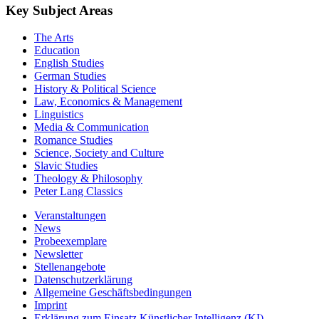
Key Subject Areas
The Arts
Education
English Studies
German Studies
History & Political Science
Law, Economics & Management
Linguistics
Media & Communication
Romance Studies
Science, Society and Culture
Slavic Studies
Theology & Philosophy
Peter Lang Classics
Veranstaltungen
News
Probeexemplare
Newsletter
Stellenangebote
Datenschutzerklärung
Allgemeine Geschäftsbedingungen
Imprint
Erklärung zum Einsatz Künstlicher Intelligenz (KI)