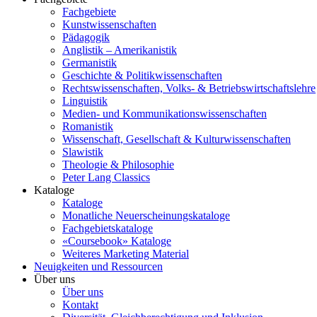
Fachgebiete
Kunstwissenschaften
Pädagogik
Anglistik – Amerikanistik
Germanistik
Geschichte & Politikwissenschaften
Rechtswissenschaften, Volks- & Betriebswirtschaftslehre
Linguistik
Medien- und Kommunikationswissenschaften
Romanistik
Wissenschaft, Gesellschaft & Kulturwissenschaften
Slawistik
Theologie & Philosophie
Peter Lang Classics
Kataloge
Kataloge
Monatliche Neuerscheinungskataloge
Fachgebietskataloge
«Coursebook» Kataloge
Weiteres Marketing Material
Neuigkeiten und Ressourcen
Über uns
Über uns
Kontakt