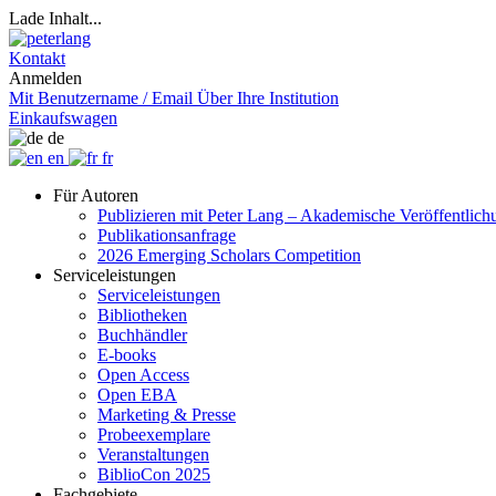
Lade Inhalt...
Kontakt
Anmelden
Mit Benutzername / Email
Über Ihre Institution
Einkaufswagen
de
en
fr
Für Autoren
Publizieren mit Peter Lang – Akademische Veröffentlic
Publikationsanfrage
2026 Emerging Scholars Competition
Serviceleistungen
Serviceleistungen
Bibliotheken
Buchhändler
E-books
Open Access
Open EBA
Marketing & Presse
Probeexemplare
Veranstaltungen
BiblioCon 2025
Fachgebiete