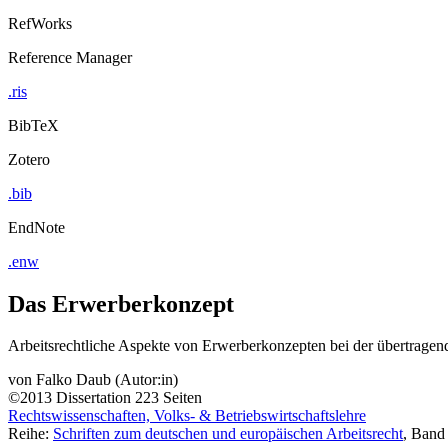
RefWorks
Reference Manager
.ris
BibTeX
Zotero
.bib
EndNote
.enw
Das Erwerberkonzept
Arbeitsrechtliche Aspekte von Erwerberkonzepten bei der übertrage
von
Falko Daub (Autor:in)
©2013
Dissertation
223 Seiten
Rechtswissenschaften, Volks- & Betriebswirtschaftslehre
Reihe:
Schriften zum deutschen und europäischen Arbeitsrecht
, Band