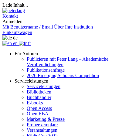
Lade Inhalt...
Kontakt
Anmelden
Mit Benutzername / Email
Über Ihre Institution
Einkaufswagen
de
en
fr
Für Autoren
Publizieren mit Peter Lang – Akademische
Veröffentlichungen
Publikationsanfrage
2026 Emerging Scholars Competition
Serviceleistungen
Serviceleistungen
Bibliotheken
Buchhändler
E-books
Open Access
Open EBA
Marketing & Presse
Probeexemplare
Veranstaltungen
BiblioCon 2025