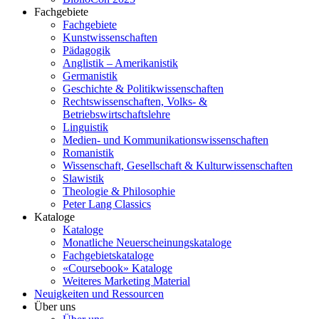
Fachgebiete
Fachgebiete
Kunstwissenschaften
Pädagogik
Anglistik – Amerikanistik
Germanistik
Geschichte & Politikwissenschaften
Rechtswissenschaften, Volks- &
Betriebswirtschaftslehre
Linguistik
Medien- und Kommunikationswissenschaften
Romanistik
Wissenschaft, Gesellschaft & Kulturwissenschaften
Slawistik
Theologie & Philosophie
Peter Lang Classics
Kataloge
Kataloge
Monatliche Neuerscheinungskataloge
Fachgebietskataloge
«Coursebook» Kataloge
Weiteres Marketing Material
Neuigkeiten und Ressourcen
Über uns