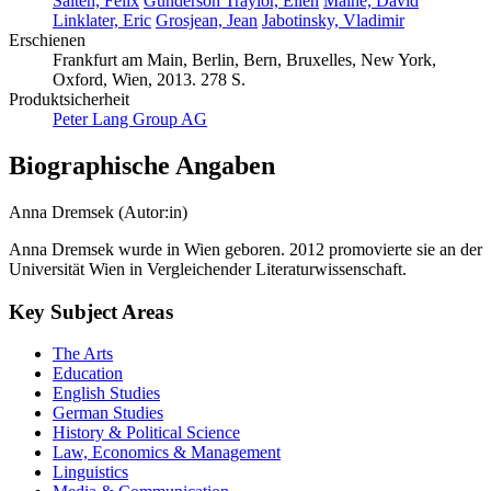
Salten, Felix
Gunderson Traylor, Ellen
Maine, David
Linklater, Eric
Grosjean, Jean
Jabotinsky, Vladimir
Erschienen
Frankfurt am Main, Berlin, Bern, Bruxelles, New York,
Oxford, Wien, 2013. 278 S.
Produktsicherheit
Peter Lang Group AG
Biographische Angaben
Anna Dremsek (Autor:in)
Anna Dremsek wurde in Wien geboren. 2012 promovierte sie an der
Universität Wien in Vergleichender Literaturwissenschaft.
Key Subject Areas
The Arts
Education
English Studies
German Studies
History & Political Science
Law, Economics & Management
Linguistics