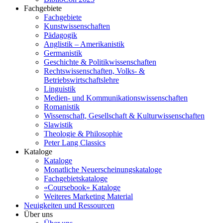
Fachgebiete
Fachgebiete
Kunstwissenschaften
Pädagogik
Anglistik – Amerikanistik
Germanistik
Geschichte & Politikwissenschaften
Rechtswissenschaften, Volks- &
Betriebswirtschaftslehre
Linguistik
Medien- und Kommunikationswissenschaften
Romanistik
Wissenschaft, Gesellschaft & Kulturwissenschaften
Slawistik
Theologie & Philosophie
Peter Lang Classics
Kataloge
Kataloge
Monatliche Neuerscheinungskataloge
Fachgebietskataloge
«Coursebook» Kataloge
Weiteres Marketing Material
Neuigkeiten und Ressourcen
Über uns