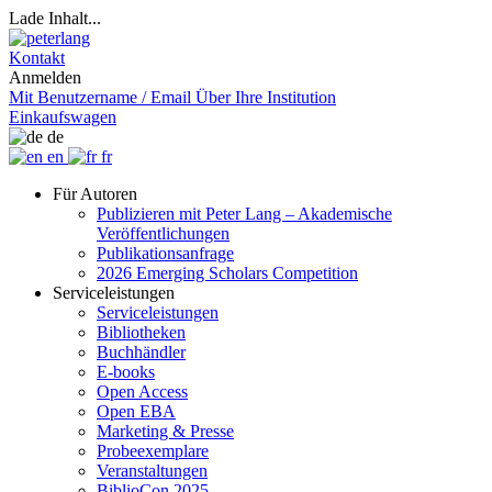
Lade Inhalt...
Kontakt
Anmelden
Mit Benutzername / Email
Über Ihre Institution
Einkaufswagen
de
en
fr
Für Autoren
Publizieren mit Peter Lang – Akademische
Veröffentlichungen
Publikationsanfrage
2026 Emerging Scholars Competition
Serviceleistungen
Serviceleistungen
Bibliotheken
Buchhändler
E-books
Open Access
Open EBA
Marketing & Presse
Probeexemplare
Veranstaltungen
BiblioCon 2025