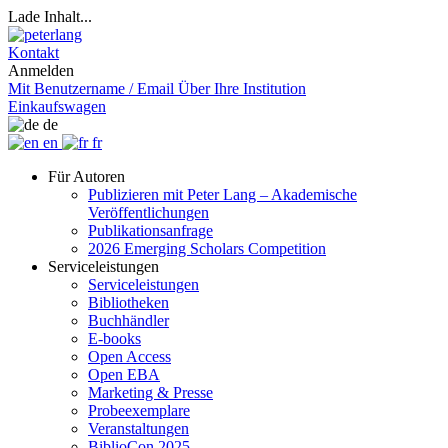
Lade Inhalt...
Kontakt
Anmelden
Mit Benutzername / Email
Über Ihre Institution
Einkaufswagen
de
en
fr
Für Autoren
Publizieren mit Peter Lang – Akademische
Veröffentlichungen
Publikationsanfrage
2026 Emerging Scholars Competition
Serviceleistungen
Serviceleistungen
Bibliotheken
Buchhändler
E-books
Open Access
Open EBA
Marketing & Presse
Probeexemplare
Veranstaltungen
BiblioCon 2025