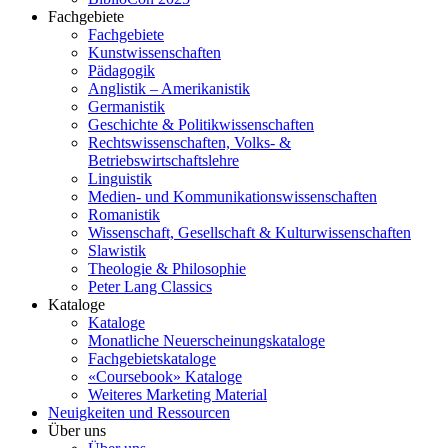
Fachgebiete
Fachgebiete
Kunstwissenschaften
Pädagogik
Anglistik – Amerikanistik
Germanistik
Geschichte & Politikwissenschaften
Rechtswissenschaften, Volks- &
Betriebswirtschaftslehre
Linguistik
Medien- und Kommunikationswissenschaften
Romanistik
Wissenschaft, Gesellschaft & Kulturwissenschaften
Slawistik
Theologie & Philosophie
Peter Lang Classics
Kataloge
Kataloge
Monatliche Neuerscheinungskataloge
Fachgebietskataloge
«Coursebook» Kataloge
Weiteres Marketing Material
Neuigkeiten und Ressourcen
Über uns