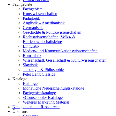
Fachgebiete
Fachgebiete
Kunstwissenschaften
Pädagogik
Anglistik – Amerikanistik
Germanistik
Geschichte & Politikwissenschaften
Rechtswissenschaften, Volks- &
Betriebswirtschaftslehre
Linguistik
Medien- und Kommunikationswissenschaften
Romanistik
Wissenschaft, Gesellschaft & Kulturwissenschaften
Slawistik
Theologie & Philosophie
Peter Lang Classics
Kataloge
Kataloge
Monatliche Neuerscheinungskataloge
Fachgebietskataloge
«Coursebook» Kataloge
Weiteres Marketing Material
Neuigkeiten und Ressourcen
Über uns