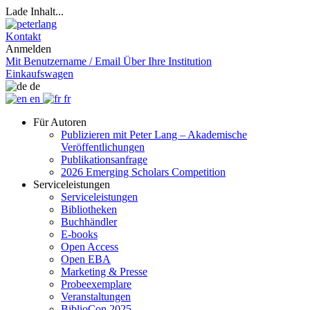
Lade Inhalt...
Kontakt
Anmelden
Mit Benutzername / Email
Über Ihre Institution
Einkaufswagen
de
en
fr
Für Autoren
Publizieren mit Peter Lang – Akademische
Veröffentlichungen
Publikationsanfrage
2026 Emerging Scholars Competition
Serviceleistungen
Serviceleistungen
Bibliotheken
Buchhändler
E-books
Open Access
Open EBA
Marketing & Presse
Probeexemplare
Veranstaltungen
BiblioCon 2025