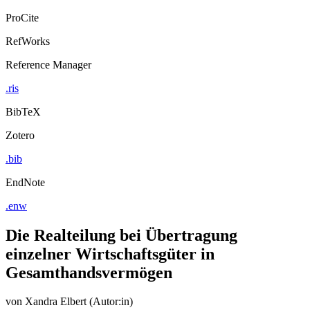
ProCite
RefWorks
Reference Manager
.ris
BibTeX
Zotero
.bib
EndNote
.enw
Die Realteilung bei Übertragung
einzelner Wirtschaftsgüter in
Gesamthandsvermögen
von
Xandra Elbert (Autor:in)