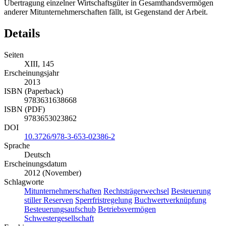
Übertragung einzelner Wirtschaftsgüter in Gesamthandsvermögen
anderer Mitunternehmerschaften fällt, ist Gegenstand der Arbeit.
Details
Seiten
XIII, 145
Erscheinungsjahr
2013
ISBN (Paperback)
9783631638668
ISBN (PDF)
9783653023862
DOI
10.3726/978-3-653-02386-2
Sprache
Deutsch
Erscheinungsdatum
2012 (November)
Schlagworte
Mitunternehmerschaften
Rechtsträgerwechsel
Besteuerung
stiller Reserven
Sperrfristregelung
Buchwertverknüpfung
Besteuerungsaufschub
Betriebsvermögen
Schwestergesellschaft