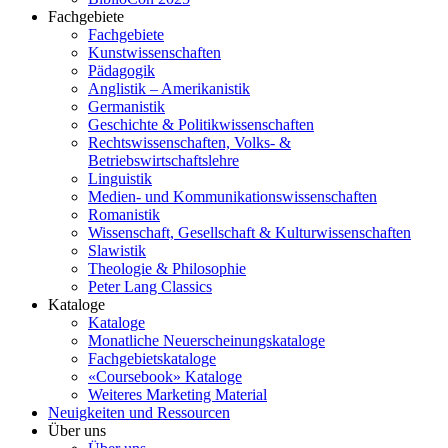
Fachgebiete
Fachgebiete
Kunstwissenschaften
Pädagogik
Anglistik – Amerikanistik
Germanistik
Geschichte & Politikwissenschaften
Rechtswissenschaften, Volks- &
Betriebswirtschaftslehre
Linguistik
Medien- und Kommunikationswissenschaften
Romanistik
Wissenschaft, Gesellschaft & Kulturwissenschaften
Slawistik
Theologie & Philosophie
Peter Lang Classics
Kataloge
Kataloge
Monatliche Neuerscheinungskataloge
Fachgebietskataloge
«Coursebook» Kataloge
Weiteres Marketing Material
Neuigkeiten und Ressourcen
Über uns