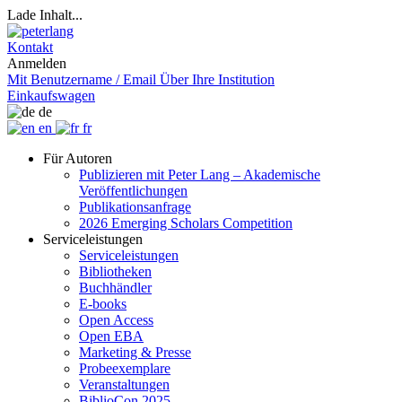
Lade Inhalt...
Kontakt
Anmelden
Mit Benutzername / Email
Über Ihre Institution
Einkaufswagen
de
en
fr
Für Autoren
Publizieren mit Peter Lang – Akademische
Veröffentlichungen
Publikationsanfrage
2026 Emerging Scholars Competition
Serviceleistungen
Serviceleistungen
Bibliotheken
Buchhändler
E-books
Open Access
Open EBA
Marketing & Presse
Probeexemplare
Veranstaltungen
BiblioCon 2025