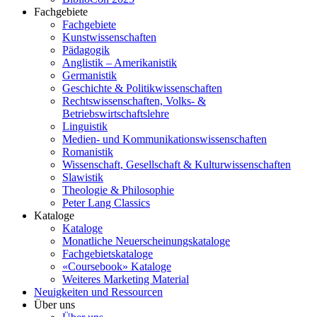
Fachgebiete
Fachgebiete
Kunstwissenschaften
Pädagogik
Anglistik – Amerikanistik
Germanistik
Geschichte & Politikwissenschaften
Rechtswissenschaften, Volks- &
Betriebswirtschaftslehre
Linguistik
Medien- und Kommunikationswissenschaften
Romanistik
Wissenschaft, Gesellschaft & Kulturwissenschaften
Slawistik
Theologie & Philosophie
Peter Lang Classics
Kataloge
Kataloge
Monatliche Neuerscheinungskataloge
Fachgebietskataloge
«Coursebook» Kataloge
Weiteres Marketing Material
Neuigkeiten und Ressourcen
Über uns