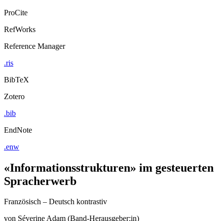
ProCite
RefWorks
Reference Manager
.ris
BibTeX
Zotero
.bib
EndNote
.enw
«Informationsstrukturen» im gesteuerten
Spracherwerb
Französisch – Deutsch kontrastiv
von
Séverine Adam (Band-Herausgeber:in)