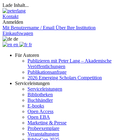
Lade Inhalt...
Kontakt
Anmelden
Mit Benutzername / Email
Über Ihre Institution
Einkaufswagen
de
en
fr
Für Autoren
Publizieren mit Peter Lang – Akademische
Veröffentlichungen
Publikationsanfrage
2026 Emerging Scholars Competition
Serviceleistungen
Serviceleistungen
Bibliotheken
Buchhändler
E-books
Open Access
Open EBA
Marketing & Presse
Probeexemplare
Veranstaltungen
BiblioCon 2025