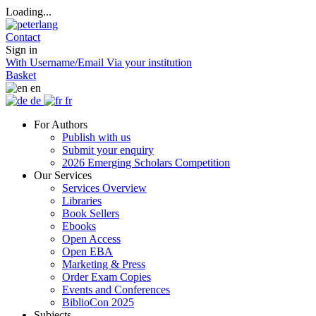
Loading...
Contact
Sign in
With Username/Email
Via your institution
Basket
en
de
fr
For Authors
Publish with us
Submit your enquiry
2026 Emerging Scholars Competition
Our Services
Services Overview
Libraries
Book Sellers
Ebooks
Open Access
Open EBA
Marketing & Press
Order Exam Copies
Events and Conferences
BiblioCon 2025
Subjects