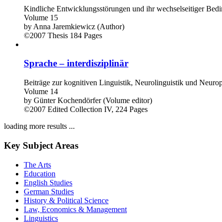
Kindliche Entwicklungsstörungen und ihr wechselseitiger B
Volume 15
by
Anna Jaremkiewicz (Author)
©2007
Thesis
184 Pages
Sprache – interdisziplinär
Beiträge zur kognitiven Linguistik, Neurolinguistik und Neuro
Volume 14
by
Günter Kochendörfer (Volume editor)
©2007
Edited Collection
IV, 224 Pages
loading more results ...
Key Subject Areas
The Arts
Education
English Studies
German Studies
History & Political Science
Law, Economics & Management
Linguistics