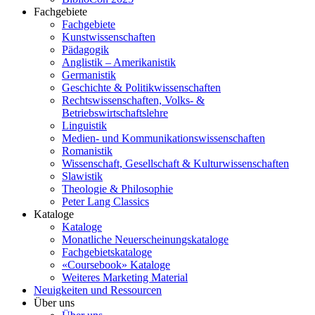
Fachgebiete
Fachgebiete
Kunstwissenschaften
Pädagogik
Anglistik – Amerikanistik
Germanistik
Geschichte & Politikwissenschaften
Rechtswissenschaften, Volks- &
Betriebswirtschaftslehre
Linguistik
Medien- und Kommunikationswissenschaften
Romanistik
Wissenschaft, Gesellschaft & Kulturwissenschaften
Slawistik
Theologie & Philosophie
Peter Lang Classics
Kataloge
Kataloge
Monatliche Neuerscheinungskataloge
Fachgebietskataloge
«Coursebook» Kataloge
Weiteres Marketing Material
Neuigkeiten und Ressourcen
Über uns