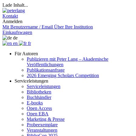
Lade Inhalt...
Kontakt
Anmelden
Mit Benutzername / Email
Über Ihre Institution
Einkaufswagen
de
en
fr
Für Autoren
Publizieren mit Peter Lang – Akademische
Veröffentlichungen
Publikationsanfrage
2026 Emerging Scholars Competition
Serviceleistungen
Serviceleistungen
Bibliotheken
Buchhändler
E-books
Open Access
Open EBA
Marketing & Presse
Probeexemplare
Veranstaltungen
BiblioCon 2025