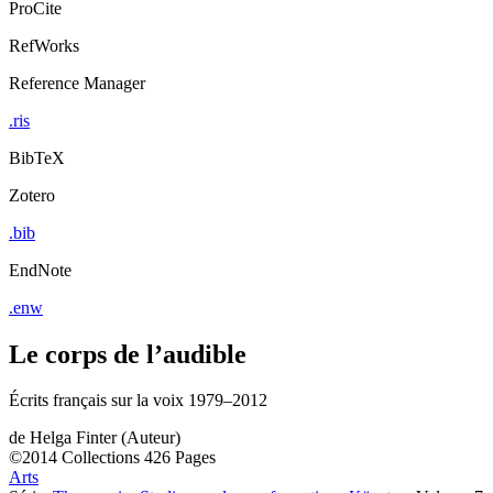
ProCite
RefWorks
Reference Manager
.ris
BibTeX
Zotero
.bib
EndNote
.enw
Le corps de l’audible
Écrits français sur la voix 1979–2012
de
Helga Finter (Auteur)
©2014
Collections
426 Pages
Arts