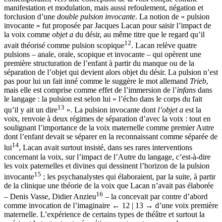
manifestation et modulation, mais aussi refoulement, négation et
forclusion d’une
double pulsion invocante
. La notion de « pulsion
invocante » fut proposée par Jacques Lacan pour saisir l’impact de
la voix comme
objet a
du désir, au même titre que le regard qu’il
12
avait théorisé comme pulsion scopique
. Lacan relève quatre
pulsions – anale, orale, scopique et invocante – qui opèrent une
première structuration de l’enfant à partir du manque ou de la
séparation de l’objet qui devient alors objet du désir. La pulsion n’est
pas pour lui un fait inné comme le suggère le mot allemand
Trieb
,
mais elle est comprise comme effet de l’immersion de l’
infans
dans
le langage : la pulsion est selon lui « l’écho dans le corps du fait
13
qu’il y ait un dire
». La pulsion invocante dont
l’objet a
est la
voix, renvoie à deux régimes de séparation d’avec la voix : tout en
soulignant l’importance de la voix maternelle comme premier Autre
dont l’enfant devait se séparer en la reconnaissant comme séparée de
14
lui
, Lacan avait surtout insisté, dans ses rares interventions
concernant la voix, sur l’impact de l’Autre du langage, c’est-à-dire
les voix paternelles et divines qui dessinent l’horizon de la pulsion
15
invocante
; les psychanalystes qui élaboraient, par la suite, à partir
de la clinique une théorie de la voix que Lacan n’avait pas élaborée
16
– Denis Vasse, Didier Anzieu
– la concevait par contre d’abord
comme invocation de l’imaginaire
← 12 | 13 →
d’une voix première
maternelle. L’expérience de certains types de théâtre et surtout la