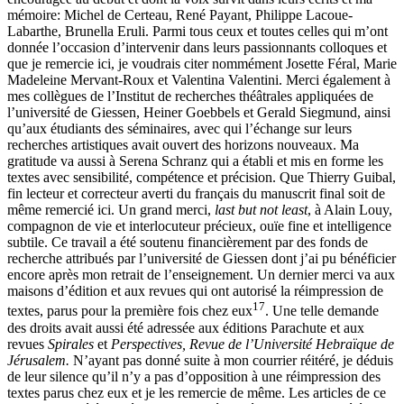
mémoire: Michel de Certeau, René Payant, Philippe Lacoue-
Labarthe, Brunella Eruli. Parmi tous ceux et toutes celles qui m’ont
donnée l’occasion d’intervenir dans leurs passionnants colloques et
que je remercie ici, je voudrais citer nommément Josette Féral, Marie
Madeleine Mervant-Roux et Valentina Valentini. Merci également à
mes collègues de l’Institut de recherches théâtrales appliquées de
l’université de Giessen, Heiner Goebbels et Gerald Siegmund, ainsi
qu’aux étudiants des séminaires, avec qui l’échange sur leurs
recherches artistiques avait ouvert des horizons nouveaux. Ma
gratitude va aussi à Serena Schranz qui a établi et mis en forme les
textes avec sensibilité, compétence et précision. Que Thierry Guibal,
fin lecteur et correcteur averti du français du manuscrit final soit de
même remercié ici. Un grand merci,
last but not least
, à Alain Louy,
compagnon de vie et interlocuteur précieux, ouïe fine et intelligence
subtile. Ce travail a été soutenu financièrement par des fonds de
recherche attribués par l’université de Giessen dont j’ai pu bénéficier
encore après mon retrait de l’enseignement. Un dernier merci va aux
maisons d’édition et aux revues qui ont autorisé la réimpression de
17
textes, parus pour la première fois chez eux
. Une telle demande
des droits avait aussi été adressée aux éditions Parachute et aux
revues
Spirales
et
Perspectives, Revue de l’Université Hebraïque de
Jérusalem.
N’ayant pas donné suite à mon courrier réitéré, je déduis
de leur silence qu’il n’y a pas d’opposition à une réimpression des
textes parus chez eux et je les remercie de même. Les articles de ce