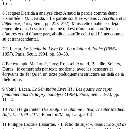
15 →
6
Jacques Derrida a analysé chez Artaud la parole comme étant
« soufflée » (J. Derrida, « La parole soufflée », dans :
L’écriture et la
différence,
Paris, Seuil, pp. 253–292). Mais cette qualité est déjà
repérable dans la voix elle-même qui est d’une part, soufflée par
d’autres et qui d’autre part, abolit et souffle celui qui l’émet comme
sujet transcendantal.
7
J. Lacan,
Le Séminaire Livre IV : La relation à l’objet (1956–
1957)
, Paris, Seuil, 1994, pp. 30–33.
8
Par exemple Mallarmé, Jarry, Roussel, Artaud, Bataille, Sollers,
Duras : je comprends par texte moderne, avec les penseurs et
écrivains de
Tel Quel
, un texte poétiquement structuré au-delà de la
rhétorique.
9
Voir J. Lacan,
Le Séminaire Livre XI : Les quatre concepts
fondamentaux de la psychanalyse
(1964), Paris, Seuil, 1973, pp.
11–14.
10
Voir Helga Finter,
Die soufflierte Stimme : Text, Theater Medien.
Aufsätze 1979–2012
, Francfort/Main, Lang, 2014.
11
Philippe Lacoue-Labarthe, « L’écho du sujet », dans :
Le Sujet de