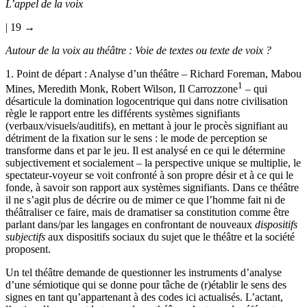
L’appel de la voix
| 19 →
Autour de la voix au théâtre : Voie de textes ou texte de voix ?
1. Point de départ : Analyse d’un théâtre – Richard Foreman, Mabou
1
Mines, Meredith Monk, Robert Wilson, Il Carrozzone
– qui
désarticule la domination logocentrique qui dans notre civilisation
règle le rapport entre les différents systèmes signifiants
(verbaux/visuels/auditifs), en mettant à jour le procès signifiant au
détriment de la fixation sur le sens : le mode de perception se
transforme dans et par le jeu. Il est analysé en ce qui le détermine
subjectivement et socialement – la perspective unique se multiplie, le
spectateur-voyeur se voit confronté à son propre désir et à ce qui le
fonde, à savoir son rapport aux systèmes signifiants. Dans ce théâtre
il ne s’agit plus de décrire ou de mimer ce que l’homme fait ni de
théâtraliser ce faire, mais de dramatiser sa constitution comme être
parlant dans/par les langages en confrontant de nouveaux
dispositifs
subjectifs
aux dispositifs sociaux du sujet que le théâtre et la société
proposent.
Un tel théâtre demande de questionner les instruments d’analyse
d’une sémiotique qui se donne pour tâche de (r)établir le sens des
signes en tant qu’appartenant à des codes ici actualisés. L’actant,