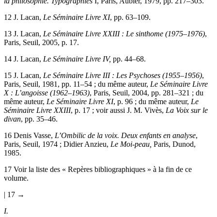
la philosophie. Typographies
I, Paris, Aubier, 1979, pp. 217–303.
12
J. Lacan,
Le Séminaire Livre XI
, pp. 63–109.
13
J. Lacan,
Le Séminaire Livre XXIII : Le sinthome (1975–1976)
,
Paris, Seuil, 2005, p. 17.
14
J. Lacan,
Le Séminaire Livre IV,
pp. 44–68.
15
J. Lacan,
Le Séminaire Livre III : Les Psychoses (1955–1956)
,
Paris, Seuil, 1981, pp. 11–54 ; du même auteur,
Le Séminaire Livre
X : L’angoisse (1962–1963)
, Paris, Seuil, 2004, pp. 281–321 ; du
même auteur,
Le Séminaire Livre XI
, p. 96 ; du même auteur,
Le
Séminaire Livre XXIII
, p. 17 ; voir aussi J. M. Vivès,
La Voix sur le
divan
, pp. 35–46.
16
Denis Vasse,
L’Ombilic de la voix. Deux enfants en analyse
,
Paris, Seuil, 1974 ; Didier Anzieu,
Le Moi-peau,
Paris, Dunod,
1985.
17
Voir la liste des « Repères bibliographiques » à la fin de ce
volume.
| 17 →
I.