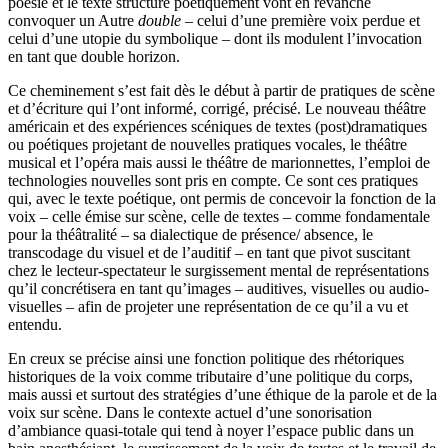
poésie et le texte structuré poétiquement vont en revanche
convoquer un Autre
double
– celui d’une première voix perdue et
celui d’une utopie du symbolique – dont ils modulent l’invocation
en tant que double horizon.
Ce cheminement s’est fait dès le début à partir de pratiques de scène
et d’écriture qui l’ont informé, corrigé, précisé. Le nouveau théâtre
américain et des expériences scéniques de textes (post)dramatiques
ou poétiques projetant de nouvelles pratiques vocales, le théâtre
musical et l’opéra mais aussi le théâtre de marionnettes, l’emploi de
technologies nouvelles sont pris en compte. Ce sont ces pratiques
qui, avec le texte poétique, ont permis de concevoir la fonction de la
voix – celle émise sur scène, celle de textes – comme fondamentale
pour la théâtralité – sa dialectique de présence/ absence, le
transcodage du visuel et de l’auditif – en tant que pivot suscitant
chez le lecteur-spectateur le surgissement mental de représentations
qu’il concrétisera en tant qu’images – auditives, visuelles ou audio-
visuelles – afin de projeter une représentation de ce qu’il a vu et
entendu.
En creux se précise ainsi une fonction politique des rhétoriques
historiques de la voix comme tributaire d’une politique du corps,
mais aussi et surtout des stratégies d’une éthique de la parole et de la
voix sur scène. Dans le contexte actuel d’une sonorisation
d’ambiance quasi-totale qui tend à noyer l’espace public dans un