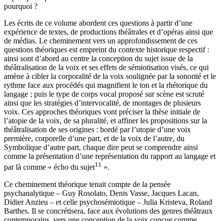
pourquoi ?
Les écrits de ce volume abordent ces questions à partir d’une
expérience de textes, de productions théâtrales et d’opéras ainsi que
de médias. Le cheminement vers un approfondissement de ces
questions théoriques est empreint du contexte historique respectif :
ainsi sont d’abord au centre la conception du sujet issue de la
théâtralisation de la voix et ses effets de sémiotisation visés, ce qui
amène à cibler la corporalité de la voix soulignée par la sonorité et le
rythme face aux procédés qui magnifient le ton et la rhétorique du
langage ; puis le type de corps vocal proposé sur scène est scruté
ainsi que les stratégies d’intervocalité, de montages de plusieurs
voix. Ces approches théoriques vont préciser la thèse initiale de
l’atopie de la voix, de sa pluralité, et affiner les propositions sur la
théâtralisation de ses origines : bordé par l’utopie d’une voix
première, corporelle d’une part, et de la voix de l’autre, du
Symbolique d’autre part, chaque dire peut se comprendre ainsi
comme la présentation d’une représentation du rapport au langage et
11
par là comme « écho du sujet
».
Ce cheminement théorique tenait compte de la pensée
psychanalytique – Guy Rosolato, Denis Vasse, Jacques Lacan,
Didier Anzieu – et celle psychosémiotique – Julia Kristeva, Roland
Barthes. Il se concrétisera, face aux évolutions des genres théâtraux
contemporains, vers une conception de la voix conçue comme