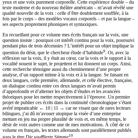
yeux et une voix purement corporelle. Cette expérience double – du
texte moderne et du nouveau théâtre américain – m’avait révélé une
qualité nouvelle de la voix : celle d’être doublement soufflée, à la
fois par le corps – des modèles vocaux corporels – et par la langue –
ses aspects proprement phoniques et syntaxiques.
En recueillant pour ce volume mes écrits français sur la voix, une
question insiste : pourquoi cet intérêt continu pour la voix, poursuivi
pendant plus de trois décennies ? L’intérêt pour un objet implique la
9
question du désir, que le chercheur élude d’habitude
. Or, avec la
réflexion sur la voix, il y était au cœur, car la voix et le rapport à la
vocalité nouent le sujet, le projettent et lui donnent un corps. Ainsi,
cette recherche témoigne aussi du cheminement d’une propre
analyse, d’un rapport intime à la voix et à la langue. Se faisant en
deux langues, celle première, allemande, et celle élective, française,
un dialogue continu entre ces deux langues m’avait permis
d’approfondir et d’alterner les objets d’études et les avancées
théoriques pour les mettre respectivement à l’épreuve. Un premier
projet de publier ces écrits dans la continuité chronologique s’étant
avéré impraticable
← 10 | 11 →
car ne visant que de rares lecteurs
bilingues, j’ai dû m’avouer utopique la visée d’une entreprise
mettant en jeu ma propre pluralité de voix et, en même temps, le
désir de voix
autres
comme une de mes motivations. À côté de ce
volume en français, les textes allemands sont parallèlement publiés
10
sous le titre
Die soufflierte Stimme
.