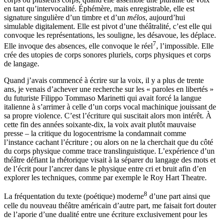
en tant qu’intervocalité. Éphémère, mais enregistrable, elle est
signature singulière d’un timbre et d’un
mélos
, aujourd’hui
simulable digitalement. Elle est pivot d’une théâtralité, c’est elle qui
convoque les représentations, les souligne, les désavoue, les déplace.
7
Elle invoque des absences, elle convoque le réel
, l’impossible. Elle
crée des utopies de corps sonores pluriels, corps physiques et corps
de langage.
Quand j’avais commencé à écrire sur la voix, il y a plus de trente
ans, je venais d’achever une recherche sur les « paroles en libertés »
du futuriste Filippo Tommaso Marinetti qui avait forcé la langue
italienne à s’arrimer à celle d’un corps vocal machinique jouissant de
sa propre violence. C’est l’écriture qui suscitait alors mon intérêt. À
cette fin des années soixante-dix, la voix avait plutôt mauvaise
presse – la critique du logocentrisme la condamnait comme
l’instance cachant l’écriture ; ou alors on ne la cherchait que du côté
du corps physique comme trace translinguistique. L’expérience d’un
théâtre défiant la rhétorique visait à la séparer du langage des mots et
de l’écrit pour l’ancrer dans le physique entre cri et bruit afin d’en
explorer les techniques, comme par exemple le Roy Hart Theatre.
8
La fréquentation du texte (poétique) moderne
d’une part ainsi que
celle du nouveau théâtre américain d’autre part, me faisait fort douter
de l’aporie d’une dualité entre une écriture exclusivement pour les