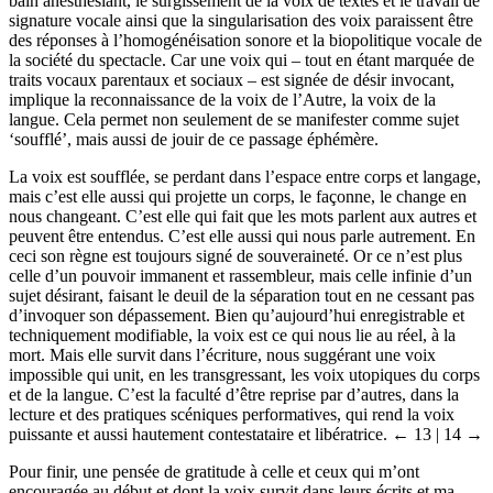
bain anesthésiant, le surgissement de la voix de textes et le travail de
signature vocale ainsi que la singularisation des voix paraissent être
des réponses à l’homogénéisation sonore et la biopolitique vocale de
la société du spectacle. Car une voix qui – tout en étant marquée de
traits vocaux parentaux et sociaux – est signée de désir invocant,
implique la reconnaissance de la voix de l’Autre, la voix de la
langue. Cela permet non seulement de se manifester comme sujet
‘soufflé’, mais aussi de jouir de ce passage éphémère.
La voix est soufflée, se perdant dans l’espace entre corps et langage,
mais c’est elle aussi qui projette un corps, le façonne, le change en
nous changeant. C’est elle qui fait que les mots parlent aux autres et
peuvent être entendus. C’est elle aussi qui nous parle autrement. En
ceci son règne est toujours signé de souveraineté. Or ce n’est plus
celle d’un pouvoir immanent et rassembleur, mais celle infinie d’un
sujet désirant, faisant le deuil de la séparation tout en ne cessant pas
d’invoquer son dépassement. Bien qu’aujourd’hui enregistrable et
techniquement modifiable, la voix est ce qui nous lie au réel, à la
mort. Mais elle survit dans l’écriture, nous suggérant une voix
impossible qui unit, en les transgressant, les voix utopiques du corps
et de la langue. C’est la faculté d’être reprise par d’autres, dans la
lecture et des pratiques scéniques performatives, qui rend la voix
puissante et aussi hautement contestataire et libératrice.
← 13 | 14 →
Pour finir, une pensée de gratitude à celle et ceux qui m’ont
encouragée au début et dont la voix survit dans leurs écrits et ma