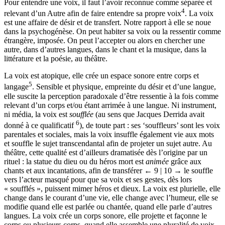
Pour entendre une voix, il faut l’avoir reconnue comme séparée et
4
relevant d’un Autre afin de faire entendre sa propre voix
. La voix
est une affaire de désir et de transfert. Notre rapport à elle se noue
dans la psychogénèse. On peut habiter sa voix ou la ressentir comme
étrangère, imposée. On peut l’accepter ou alors en chercher une
autre, dans d’autres langues, dans le chant et la musique, dans la
littérature et la poésie, au théâtre.
La voix est atopique, elle crée un espace sonore entre corps et
5
langage
. Sensible et physique, empreinte du désir et d’une langue,
elle suscite la perception paradoxale d’être ressentie à la fois comme
relevant d’un corps et/ou étant arrimée à une langue. Ni instrument,
ni média, la voix est
soufflée
(au sens que Jacques Derrida avait
6
donné à ce qualificatif
), de toute part : ses ‘souffleurs’ sont les voix
parentales et sociales, mais la voix insuffle également vie aux mots
et souffle le sujet transcendantal afin de projeter un sujet autre. Au
théâtre, cette qualité est d’ailleurs dramatisée dès l’origine par un
rituel : la statue du dieu ou du héros mort est
animée
grâce aux
chants et aux incantations, afin de transférer
← 9 | 10 →
le souffle
vers l’acteur masqué pour que sa voix et ses gestes, dès lors
« soufflés », puissent mimer héros et dieux. La voix est plurielle, elle
change dans le courant d’une vie, elle change avec l’humeur, elle se
modifie quand elle est parlée ou chantée, quand elle parle d’autres
langues. La voix crée un corps sonore, elle projette et façonne le
corps ou plusieurs corps, quand elle assemble une pluralité de voix