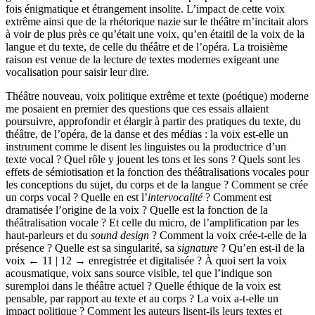
fois énigmatique et étrangement insolite. L’impact de cette voix
extrême ainsi que de la rhétorique nazie sur le théâtre m’incitait alors
à voir de plus près ce qu’était une voix, qu’en étaitil de la voix de la
langue et du texte, de celle du théâtre et de l’opéra. La troisième
raison est venue de la lecture de textes modernes exigeant une
vocalisation pour saisir leur dire.
Théâtre nouveau, voix politique extrême et texte (poétique) moderne
me posaient en premier des questions que ces essais allaient
poursuivre, approfondir et élargir à partir des pratiques du texte, du
théâtre, de l’opéra, de la danse et des médias : la voix est-elle un
instrument comme le disent les linguistes ou la productrice d’un
texte vocal ? Quel rôle y jouent les tons et les sons ? Quels sont les
effets de sémiotisation et la fonction des théâtralisations vocales pour
les conceptions du sujet, du corps et de la langue ? Comment se crée
un corps vocal ? Quelle en est l’
intervocalité
? Comment est
dramatisée l’origine de la voix ? Quelle est la fonction de la
théâtralisation vocale ? Et celle du micro, de l’amplification par les
haut-parleurs et du
sound design
? Comment la voix crée-t-elle de la
présence ? Quelle est sa singularité, sa
signature
? Qu’en est-il de la
voix
← 11 | 12 →
enregistrée et digitalisée ? À quoi sert la voix
acousmatique, voix sans source visible, tel que l’indique son
suremploi dans le théâtre actuel ? Quelle éthique de la voix est
pensable, par rapport au texte et au corps ? La voix a-t-elle un
impact politique ? Comment les auteurs lisent-ils leurs textes et