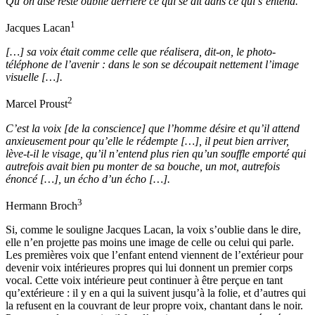
Qu’on dise reste oublié derrière ce qui se dit dans ce qui s’entend.
1
Jacques Lacan
[…] sa voix était comme celle que réalisera, dit-on, le photo-
téléphone de l’avenir : dans le son se découpait nettement l’image
visuelle […].
2
Marcel Proust
C’est la voix [de la conscience] que l’homme désire et qu’il attend
anxieusement pour qu’elle le rédempte […], il peut bien arriver,
lève-t-il le visage, qu’il n’entend plus rien qu’un souffle emporté qui
autrefois avait bien pu monter de sa bouche, un mot, autrefois
énoncé […], un écho d’un écho […].
3
Hermann Broch
Si, comme le souligne Jacques Lacan, la voix s’oublie dans le dire,
elle n’en projette pas moins une image de celle ou celui qui parle.
Les premières voix que l’enfant entend viennent de l’extérieur pour
devenir voix intérieures propres qui lui donnent un premier corps
vocal. Cette voix intérieure peut continuer à être perçue en tant
qu’extérieure : il y en a qui la suivent jusqu’à la folie, et d’autres qui
la refusent en la couvrant de leur propre voix, chantant dans le noir.