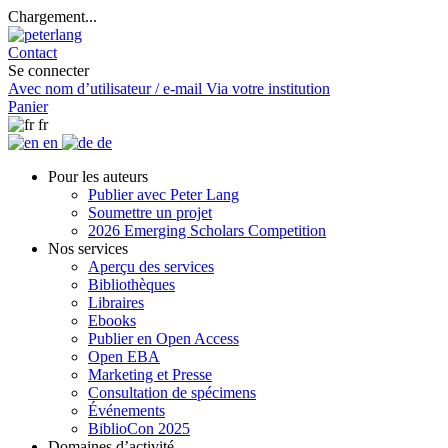
Chargement...
Contact
Se connecter
Avec nom d’utilisateur / e-mail
Via votre institution
Panier
fr
en
de
Pour les auteurs
Publier avec Peter Lang
Soumettre un projet
2026 Emerging Scholars Competition
Nos services
Aperçu des services
Bibliothèques
Libraires
Ebooks
Publier en Open Access
Open EBA
Marketing et Presse
Consultation de spécimens
Événements
BiblioCon 2025
Domaines d’activité