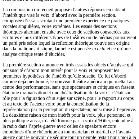
La composition du recueil propose d’autres réponses en ciblant
l’intérêt que vise la voix, d’abord avec la première section,
composée d’essais scrutant une première expérience de pratiques
vocales singulières, voire extrêmes. Les essais des sections
théoriques alternant ensuite avec ceux de sections consacrées aux
écritures et aux différents types de théâtres ou de médias poursuivent
un parti pris selon lequel la réflexion théorique trouve son origine
dans la pratique artistique, laquelle est pensée
in actu
et ce qu’une
analyse critique tente d’élucider.
La première section annonce en trois essais les objets d’analyse qui
ont suscité d’abord mon intérêt pour la voix et proposent les
premières hypothèses de l’intérêt qu’elle suscite. Ce fut d’abord
comme déjà mentionné, le nouveau théâtre américain qui mettait au
centre des performances, sans que spectateurs et critiques en fassent
état, une dramatisation et une théâtralisation de la voix : c’était son
rôle pour la figuration d’un sujet sur scène, pour le rapport au corps
et au texte de l’acteur voire pour la concrétisation de la
représentation par la perception du spectateur, ainsi mise à l’épreuve.
La deuxième raison de mon intérêt pour la voix, plus personnel et
plus politique aussi, m’a été fournie par la voix d’Hitler, entendue à
la radio dans l’après-guerre avec celles de speakers encore
empreintes d’une rhétorique au ton martelant et martial de l’avant-
guerre dont le pouvoir de séduire tout un peuple restait pour moi à la