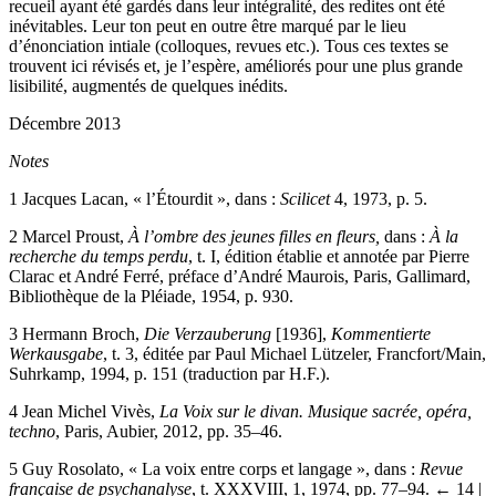
recueil ayant été gardés dans leur intégralité, des redites ont été
inévitables. Leur ton peut en outre être marqué par le lieu
d’énonciation intiale (colloques, revues etc.). Tous ces textes se
trouvent ici révisés et, je l’espère, améliorés pour une plus grande
lisibilité, augmentés de quelques inédits.
Décembre 2013
Notes
1
Jacques Lacan, « l’Étourdit », dans :
Scilicet
4, 1973, p. 5.
2
Marcel Proust,
À l’ombre des jeunes filles en fleurs,
dans :
À la
recherche du temps perdu
, t. I, édition établie et annotée par Pierre
Clarac et André Ferré, préface d’André Maurois, Paris, Gallimard,
Bibliothèque de la Pléiade, 1954, p. 930.
3
Hermann Broch,
Die Verzauberung
[1936],
Kommentierte
Werkausgabe
, t. 3, éditée par Paul Michael Lützeler, Francfort/Main,
Suhrkamp, 1994, p. 151 (traduction par H.F.).
4
Jean Michel Vivès,
La Voix sur le divan. Musique sacrée, opéra,
techno
, Paris, Aubier, 2012, pp. 35–46.
5
Guy Rosolato, « La voix entre corps et langage », dans :
Revue
française de psychanalyse
, t. XXXVIII, 1, 1974, pp. 77–94.
← 14 |