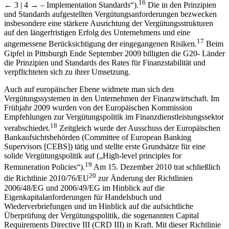
16
← 3 | 4 →
– Implementation Standards“).
Die in den Prinzipien
und Standards aufgestellten Vergütungsanforderungen bezwecken
insbesondere eine stärkere Ausrichtung der Vergütungsstrukturen
auf den längerfristigen Erfolg des Unternehmens und eine
17
angemessene Berücksichtigung der eingegangenen Risiken.
Beim
Gipfel in Pittsburgh Ende September 2009 billigten die G20- Länder
die Prinzipien und Standards des Rates für Finanzstabilität und
verpflichteten sich zu ihrer Umsetzung.
Auch auf europäischer Ebene widmete man sich den
Vergütungssystemen in den Unternehmen der Finanzwirtschaft. Im
Frühjahr 2009 wurden von der Europäischen Kommission
Empfehlungen zur Vergütungspolitik im Finanzdienstleistungssektor
18
verabschiedet.
Zeitgleich wurde der Ausschuss der Europäischen
Bankaufsichtsbehörden (Committee of European Banking
Supervisors [CEBS]) tätig und stellte erste Grundsätze für eine
solide Vergütungspolitik auf („High-level principles for
19
Remuneration Policies“).
Am 15. Dezember 2010 trat schließlich
20
die Richtlinie 2010/76/EU
zur Änderung der Richtlinien
2006/48/EG und 2006/49/EG im Hinblick auf die
Eigenkapitalanforderungen für Handelsbuch und
Wiederverbriefungen und im Hinblick auf die aufsichtliche
Überprüfung der Vergütungspolitik, die sogenannten Capital
Requirements Directive III (CRD III) in Kraft. Mit dieser Richtlinie