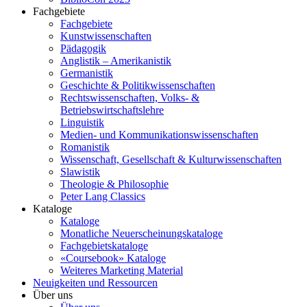
Fachgebiete
Fachgebiete
Kunstwissenschaften
Pädagogik
Anglistik – Amerikanistik
Germanistik
Geschichte & Politikwissenschaften
Rechtswissenschaften, Volks- &
Betriebswirtschaftslehre
Linguistik
Medien- und Kommunikationswissenschaften
Romanistik
Wissenschaft, Gesellschaft & Kulturwissenschaften
Slawistik
Theologie & Philosophie
Peter Lang Classics
Kataloge
Kataloge
Monatliche Neuerscheinungskataloge
Fachgebietskataloge
«Coursebook» Kataloge
Weiteres Marketing Material
Neuigkeiten und Ressourcen
Über uns