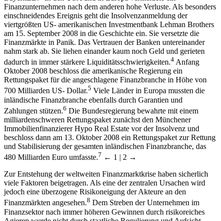
Finanzunternehmen nach dem anderen hohe Verluste. Als besonders
einschneidendes Ereignis geht die Insolvenzanmeldung der
viertgrößten US- amerikanischen Investmentbank Lehman Brothers
am 15. September 2008 in die Geschichte ein. Sie versetzte die
Finanzmärkte in Panik. Das Vertrauen der Banken untereinander
nahm stark ab. Sie liehen einander kaum noch Geld und gerieten
4
dadurch in immer stärkere Liquiditätsschwierigkeiten.
Anfang
Oktober 2008 beschloss die amerikanische Regierung ein
Rettungspaket für die angeschlagene Finanzbranche in Höhe von
5
700 Milliarden US- Dollar.
Viele Länder in Europa mussten die
inländische Finanzbranche ebenfalls durch Garantien und
6
Zahlungen stützen.
Die Bundesregierung bewahrte mit einem
milliardenschweren Rettungspaket zunächst den Münchener
Immobilienfinanzierer Hypo Real Estate vor der Insolvenz und
beschloss dann am 13. Oktober 2008 ein Rettungspaket zur Rettung
und Stabilisierung der gesamten inländischen Finanzbranche, das
7
480 Milliarden Euro umfasste.
← 1 | 2 →
Zur Entstehung der weltweiten Finanzmarktkrise haben sicherlich
viele Faktoren beigetragen. Als eine der zentralen Ursachen wird
jedoch eine überzogene Risikoneigung der Akteure an den
8
Finanzmärkten angesehen.
Dem Streben der Unternehmen im
Finanzsektor nach immer höheren Gewinnen durch risikoreiches
Agieren wurde nicht durch staatliche Regulierung und Aufsicht