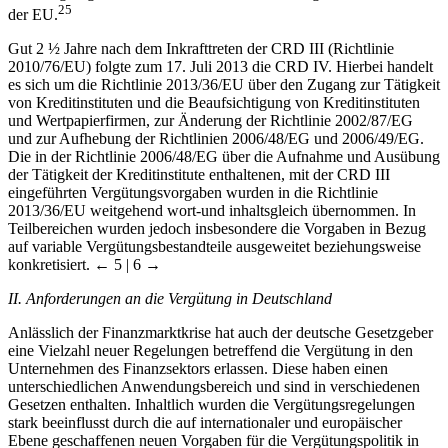
25
der EU.
Gut 2 ½ Jahre nach dem Inkrafttreten der CRD III (Richtlinie
2010/76/EU) folgte zum 17. Juli 2013 die CRD IV. Hierbei handelt
es sich um die Richtlinie 2013/36/EU über den Zugang zur Tätigkeit
von Kreditinstituten und die Beaufsichtigung von Kreditinstituten
und Wertpapierfirmen, zur Änderung der Richtlinie 2002/87/EG
und zur Aufhebung der Richtlinien 2006/48/EG und 2006/49/EG.
Die in der Richtlinie 2006/48/EG über die Aufnahme und Ausübung
der Tätigkeit der Kreditinstitute enthaltenen, mit der CRD III
eingeführten Vergütungsvorgaben wurden in die Richtlinie
2013/36/EU weitgehend wort-und inhaltsgleich übernommen. In
Teilbereichen wurden jedoch insbesondere die Vorgaben in Bezug
auf variable Vergütungsbestandteile ausgeweitet beziehungsweise
konkretisiert.
← 5 | 6 →
II. Anforderungen an die Vergütung in Deutschland
Anlässlich der Finanzmarktkrise hat auch der deutsche Gesetzgeber
eine Vielzahl neuer Regelungen betreffend die Vergütung in den
Unternehmen des Finanzsektors erlassen. Diese haben einen
unterschiedlichen Anwendungsbereich und sind in verschiedenen
Gesetzen enthalten. Inhaltlich wurden die Vergütungsregelungen
stark beeinflusst durch die auf internationaler und europäischer
Ebene geschaffenen neuen Vorgaben für die Vergütungspolitik in