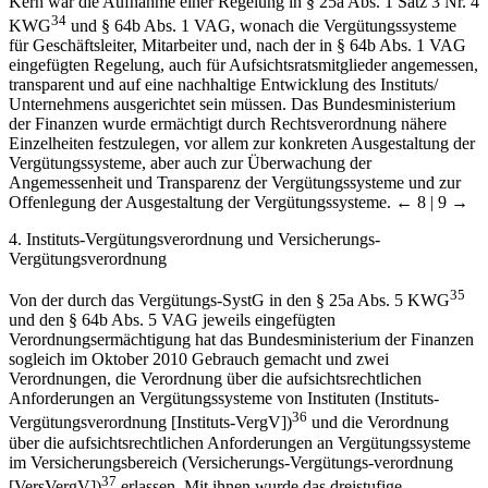
Kern war die Aufnahme einer Regelung in § 25a Abs. 1 Satz 3 Nr. 4
34
KWG
und § 64b Abs. 1 VAG, wonach die Vergütungssysteme
für Geschäftsleiter, Mitarbeiter und, nach der in § 64b Abs. 1 VAG
eingefügten Regelung, auch für Aufsichtsratsmitglieder angemessen,
transparent und auf eine nachhaltige Entwicklung des Instituts/
Unternehmens ausgerichtet sein müssen. Das Bundesministerium
der Finanzen wurde ermächtigt durch Rechtsverordnung nähere
Einzelheiten festzulegen, vor allem zur konkreten Ausgestaltung der
Vergütungssysteme, aber auch zur Überwachung der
Angemessenheit und Transparenz der Vergütungssysteme und zur
Offenlegung der Ausgestaltung der Vergütungssysteme.
← 8 | 9 →
4. Instituts-Vergütungsverordnung und Versicherungs-
Vergütungsverordnung
35
Von der durch das Vergütungs-SystG in den § 25a Abs. 5 KWG
und den § 64b Abs. 5 VAG jeweils eingefügten
Verordnungsermächtigung hat das Bundesministerium der Finanzen
sogleich im Oktober 2010 Gebrauch gemacht und zwei
Verordnungen, die Verordnung über die aufsichtsrechtlichen
Anforderungen an Vergütungssysteme von Instituten (Instituts-
36
Vergütungsverordnung [Instituts-VergV])
und die Verordnung
über die aufsichtsrechtlichen Anforderungen an Vergütungssysteme
im Versicherungsbereich (Versicherungs-Vergütungs-verordnung
37
[VersVergV])
erlassen. Mit ihnen wurde das dreistufige