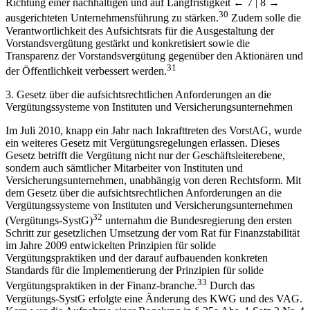
Richtung einer nachhaltigen und auf Langfristigkeit
← 7 | 8 →
30
ausgerichteten Unternehmensführung zu stärken.
Zudem solle die
Verantwortlichkeit des Aufsichtsrats für die Ausgestaltung der
Vorstandsvergütung gestärkt und konkretisiert sowie die
Transparenz der Vorstandsvergütung gegenüber den Aktionären und
31
der Öffentlichkeit verbessert werden.
3. Gesetz über die aufsichtsrechtlichen Anforderungen an die
Vergütungssysteme von Instituten und Versicherungsunternehmen
Im Juli 2010, knapp ein Jahr nach Inkrafttreten des VorstAG, wurde
ein weiteres Gesetz mit Vergütungsregelungen erlassen. Dieses
Gesetz betrifft die Vergütung nicht nur der Geschäftsleiterebene,
sondern auch sämtlicher Mitarbeiter von Instituten und
Versicherungsunternehmen, unabhängig von deren Rechtsform. Mit
dem Gesetz über die aufsichtsrechtlichen Anforderungen an die
Vergütungssysteme von Instituten und Versicherungsunternehmen
32
(Vergütungs-SystG)
unternahm die Bundesregierung den ersten
Schritt zur gesetzlichen Umsetzung der vom Rat für Finanzstabilität
im Jahre 2009 entwickelten Prinzipien für solide
Vergütungspraktiken und der darauf aufbauenden konkreten
Standards für die Implementierung der Prinzipien für solide
33
Vergütungspraktiken in der Finanz-branche.
Durch das
Vergütungs-SystG erfolgte eine Änderung des KWG und des VAG.