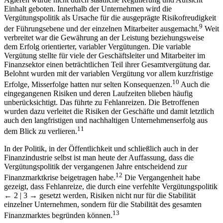
Einhalt geboten. Innerhalb der Unternehmen wird die
Vergütungspolitik als Ursache für die ausgeprägte Risikofreudigkeit
9
der Führungsebene und der einzelnen Mitarbeiter ausgemacht.
Weit
verbreitet war die Gewährung an der Leistung beziehungsweise
dem Erfolg orientierter, variabler Vergütungen. Die variable
Vergütung stellte für viele der Geschäftsleiter und Mitarbeiter im
Finanzsektor einen beträchtlichen Teil ihrer Gesamtvergütung dar.
Belohnt wurden mit der variablen Vergütung vor allem kurzfristige
10
Erfolge, Misserfolge hatten nur selten Konsequenzen.
Auch die
eingegangenen Risiken und deren Laufzeiten blieben häufig
unberücksichtigt. Das führte zu Fehlanreizen. Die Betroffenen
wurden dazu verleitet die Risiken der Geschäfte und damit letztlich
auch den langfristigen und nachhaltigen Unternehmenserfolg aus
11
dem Blick zu verlieren.
In der Politik, in der Öffentlichkeit und schließlich auch in der
Finanzindustrie selbst ist man heute der Auffassung, dass die
Vergütungspolitik der vergangenen Jahre entscheidend zur
12
Finanzmarktkrise beigetragen habe.
Die Vergangenheit habe
gezeigt, dass Fehlanreize, die durch eine verfehlte Vergütungspolitik
← 2 | 3 →
gesetzt werden, Risiken nicht nur für die Stabilität
einzelner Unternehmen, sondern für die Stabilität des gesamten
13
Finanzmarktes begründen können.