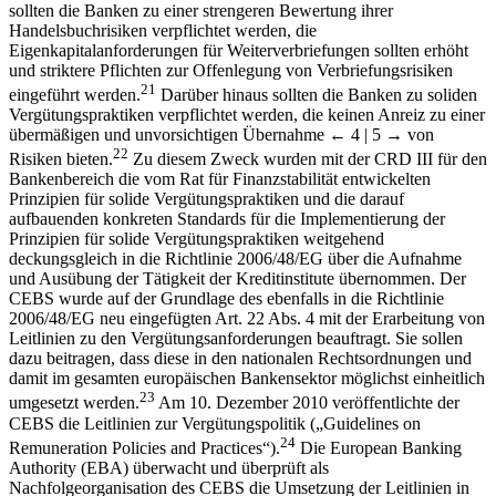
sollten die Banken zu einer strengeren Bewertung ihrer
Handelsbuchrisiken verpflichtet werden, die
Eigenkapitalanforderungen für Weiterverbriefungen sollten erhöht
und striktere Pflichten zur Offenlegung von Verbriefungsrisiken
21
eingeführt werden.
Darüber hinaus sollten die Banken zu soliden
Vergütungspraktiken verpflichtet werden, die keinen Anreiz zu einer
übermäßigen und unvorsichtigen Übernahme
← 4 | 5 →
von
22
Risiken bieten.
Zu diesem Zweck wurden mit der CRD III für den
Bankenbereich die vom Rat für Finanzstabilität entwickelten
Prinzipien für solide Vergütungspraktiken und die darauf
aufbauenden konkreten Standards für die Implementierung der
Prinzipien für solide Vergütungspraktiken weitgehend
deckungsgleich in die Richtlinie 2006/48/EG über die Aufnahme
und Ausübung der Tätigkeit der Kreditinstitute übernommen. Der
CEBS wurde auf der Grundlage des ebenfalls in die Richtlinie
2006/48/EG neu eingefügten Art. 22 Abs. 4 mit der Erarbeitung von
Leitlinien zu den Vergütungsanforderungen beauftragt. Sie sollen
dazu beitragen, dass diese in den nationalen Rechtsordnungen und
damit im gesamten europäischen Bankensektor möglichst einheitlich
23
umgesetzt werden.
Am 10. Dezember 2010 veröffentlichte der
CEBS die Leitlinien zur Vergütungspolitik („Guidelines on
24
Remuneration Policies and Practices“).
Die European Banking
Authority (EBA) überwacht und überprüft als
Nachfolgeorganisation des CEBS die Umsetzung der Leitlinien in