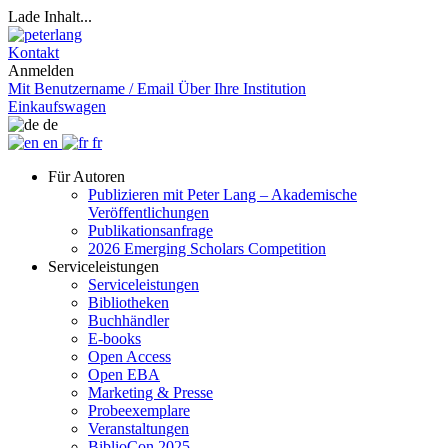
Lade Inhalt...
Kontakt
Anmelden
Mit Benutzername / Email
Über Ihre Institution
Einkaufswagen
de
en
fr
Für Autoren
Publizieren mit Peter Lang – Akademische
Veröffentlichungen
Publikationsanfrage
2026 Emerging Scholars Competition
Serviceleistungen
Serviceleistungen
Bibliotheken
Buchhändler
E-books
Open Access
Open EBA
Marketing & Presse
Probeexemplare
Veranstaltungen
BiblioCon 2025