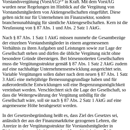
29
Vorstandsvergütung (VorstAG)
in Kraft. Mit dem VorstAG
wurden neue Regelungen im Hinblick auf die Vergütung von
Vorstandsmitgliedern von Aktiengesellschaften eingeführt. Diese
gelten nicht nur für Unternehmen im Finanzsektor, sondern
branchenunabhängig für sämtliche Aktiengesellschaften. Kern ist die
Neufassung von § 87 Abs. 1 und Abs. 2 Satz 1 AktG.
Nach § 87 Abs. 1 Satz 1 AktG müssen nunmehr die Gesamtbezüge
der einzelnen Vorstandsmitglieder in einem angemessenen
Verhältnis zu ihren Aufgaben und Leistungen sowie zur Lage der
Gesellschaft stehen und dürfen die übliche Vergütung nicht ohne
besondere Gründe übersteigen. Bei börsennotierten Gesellschaften
muss die Vergütungsstruktur gemäß § 87 Abs. 1 Satz 2 AktG zudem
auf eine nachhaltige Unternehmensentwicklung ausgerichtet sein.
Variable Vergütungen sollen daher nach dem neuen § 87 Abs. 1 Satz
3 AktG eine mehrjährige Bemessungsgrundlage haben und für
außerordentliche Entwicklungen soll eine Begrenzungsmöglichkeit
vereinbart werden. Verschlechtert sich die Lage der Gesellschaft, so
dass die Weitergewährung der Vergütung unbillig für die
Gesellschaft wäre, soll sie nach § 87 Abs. 2 Satz 1 AktG auf eine
angemessene Höhe herabgesetzt werden.
In der Gesetzesbegründung heißt es, dass Ziel des Gesetzes sei,
anlässlich der aus der Finanzmarktkrise gezogenen Lehren, die
Anreize in der Vergütungsstruktur für Vorstandsmitglieder in