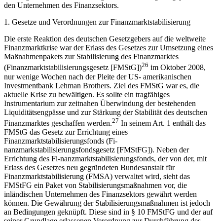
den Unternehmen des Finanzsektors.
1. Gesetze und Verordnungen zur Finanzmarktstabilisierung
Die erste Reaktion des deutschen Gesetzgebers auf die weltweite
Finanzmarktkrise war der Erlass des Gesetzes zur Umsetzung eines
Maßnahmenpakets zur Stabilisierung des Finanzmarktes
26
(Finanzmarktstabilisierungsgesetz [FMStG])
im Oktober 2008,
nur wenige Wochen nach der Pleite der US- amerikanischen
Investmentbank Lehman Brothers. Ziel des FMStG war es, die
aktuelle Krise zu bewältigen. Es sollte ein tragfähiges
Instrumentarium zur zeitnahen Überwindung der bestehenden
Liquiditätsengpässe und zur Stärkung der Stabilität des deutschen
27
Finanzmarktes geschaffen werden.
In seinem Art. 1 enthält das
FMStG das Gesetz zur Errichtung eines
Finanzmarktstabilisierungsfonds (Fi-
nanzmarkstabilisierungsfondsgesetz [FMStFG]). Neben der
Errichtung des Fi-nanzmarktstabilisierungsfonds, der von der, mit
Erlass des Gesetzes neu gegründeten Bundesanstalt für
Finanzmarktstabilisierung (FMSA) verwaltet wird, sieht das
FMStFG ein Paket von Stabilisierungsmaßnahmen vor, die
inländischen Unternehmen des Finanzsektors gewährt werden
können. Die Gewährung der Stabilisierungsmaßnahmen ist jedoch
an Bedingungen geknüpft. Diese sind in § 10 FMStFG und der auf
seiner Grundlage erlassenen Verordnung zur Durchführung des