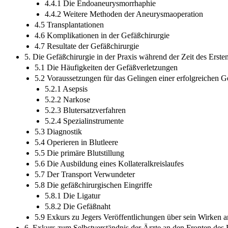
4.4.1 Die Endoaneurysmorrhaphie
4.4.2 Weitere Methoden der Aneurysmaoperation
4.5 Transplantationen
4.6 Komplikationen in der Gefäßchirurgie
4.7 Resultate der Gefäßchirurgie
5. Die Gefäßchirurgie in der Praxis während der Zeit des Erste
5.1 Die Häufigkeiten der Gefäßverletzungen
5.2 Voraussetzungen für das Gelingen einer erfolgreichen G
5.2.1 Asepsis
5.2.2 Narkose
5.2.3 Blutersatzverfahren
5.2.4 Spezialinstrumente
5.3 Diagnostik
5.4 Operieren in Blutleere
5.5 Die primäre Blutstillung
5.6 Die Ausbildung eines Kollateralkreislaufes
5.7 Der Transport Verwundeter
5.8 Die gefäßchirurgischen Eingriffe
5.8.1 Die Ligatur
5.8.2 Die Gefäßnaht
5.9 Exkurs zu Jegers Veröffentlichungen über sein Wirken a
6. Exkurs zum Selbstverständnis der Ärzte an den Fronten des 