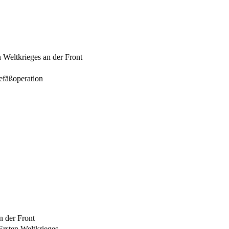
n Weltkrieges an der Front
efäßoperation
n der Front
Ersten Weltkrieges