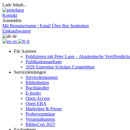
Lade Inhalt...
Kontakt
Anmelden
Mit Benutzername / Email
Über Ihre Institution
Einkaufswagen
de
en
fr
Für Autoren
Publizieren mit Peter Lang – Akademische Veröffentlic
Publikationsanfrage
2026 Emerging Scholars Competition
Serviceleistungen
Serviceleistungen
Bibliotheken
Buchhändler
E-books
Open Access
Open EBA
Marketing & Presse
Probeexemplare
Veranstaltungen
BiblioCon 2025
Fachgebiete