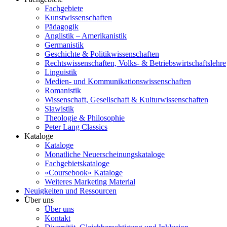
Fachgebiete
Kunstwissenschaften
Pädagogik
Anglistik – Amerikanistik
Germanistik
Geschichte & Politikwissenschaften
Rechtswissenschaften, Volks- & Betriebswirtschaftslehre
Linguistik
Medien- und Kommunikationswissenschaften
Romanistik
Wissenschaft, Gesellschaft & Kulturwissenschaften
Slawistik
Theologie & Philosophie
Peter Lang Classics
Kataloge
Kataloge
Monatliche Neuerscheinungskataloge
Fachgebietskataloge
«Coursebook» Kataloge
Weiteres Marketing Material
Neuigkeiten und Ressourcen
Über uns
Über uns
Kontakt