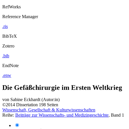
RefWorks
Reference Manager
.ris
BibTeX
Zotero
.bib
EndNote
.enw
Die Gefäßchirurgie im Ersten Weltkrieg
von
Sabine Eckhardt (Autor:in)
©2014
Dissertation
198 Seiten
Wissenschaft, Gesellschaft & Kulturwissenschaften
Reihe:
Beiträge zur Wissenschafts- und Medizingeschichte
, Band 1