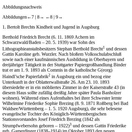
Abbildungsnachweis
Abbildungen
←7 |
8→
←8 |
9→
1.
Bertolt Brechts Kindheit und Jugend in Augsburg
Berthold Friedrich Brecht (6. 11. 1869 Achern im
Schwarzwald/Baden – 20. 5. 1939) war Sohn des
1
Lithographieanstaltsbesitzers Stephan Berthold Brecht
und dessen
Gattin Karoline geb. Wurzler. Nach bloßem Volksschulabschluß
sowie nach einer kaufmännischen Ausbildung in Oberbayern und
dreijähriger Tätigkeit in der Stuttgarter Papiergroßhandlung Binder
trat er am 1. 9. 1893 als Commis in die katholische G(eorg)
2
Haindl’sche Papierfabrik
in Augsburg ein und bezog eine
Unterkunft in der Oblatterwallstraße 26. Am 23. 10. 1893
übersiedelte er in ein möbliertes Zimmer in der Kaiserstraße 43 (in
diesem Haus sollte zufällig dreißig Jahre später Paula Banholzer
wohnen). Während eines Aufenthaltes bei ihrer Schwester lernte
Wilhelmine Friederike
Sophie
Brezing (8. 9. 1871 Roßberg bei Bad
Waldsee/Württemberg – 1. 5. 1920 Augsburg), die sehr belesene
evangelische Tochter des Königlich-Württembergischen
Stationsvorstandes Josef Friedrich Brezing (1842 als
3
Strumpfwebersohn geboren – 1922)
und dessen Gattin Friederike
geb. Gamerdinger (1838–1914) im Oktober 1893 den neuen