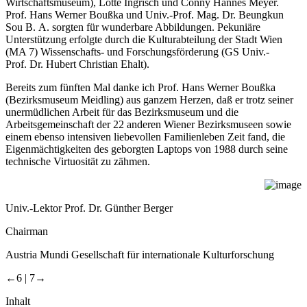
Wirtschaftsmuseum), Lotte Ingrisch und Conny Hannes Meyer.
Prof. Hans Werner Boußka und Univ.-Prof. Mag. Dr. Beungkun
Sou B. A. sorgten für wunderbare Abbildungen. Pekuniäre
Unterstützung erfolgte durch die Kulturabteilung der Stadt Wien
(MA 7) Wissenschafts- und Forschungsförderung (GS Univ.-
Prof. Dr. Hubert Christian Ehalt).
Bereits zum fünften Mal danke ich Prof. Hans Werner Boußka
(Bezirksmuseum Meidling) aus ganzem Herzen, daß er trotz seiner
unermüdlichen Arbeit für das Bezirksmuseum und die
Arbeitsgemeinschaft der 22 anderen Wiener Bezirksmuseen sowie
einem ebenso intensiven liebevollen Familienleben Zeit fand, die
Eigenmächtigkeiten des geborgten Laptops von 1988 durch seine
technische Virtuosität zu zähmen.
Univ.-Lektor Prof. Dr. Günther Berger
Chairman
Austria Mundi Gesellschaft für internationale Kulturforschung
←6 |
7→
Inhalt