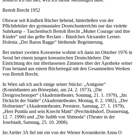
Bertolt Brecht 1952
Obzwar seit Kindheit Bücher liebend, hinterließen von der
Pflichtlektüre des gymnasialen Deutschunterrichts nur das violette
Suhrkamp – Taschenbuch Bertolt Brecht „Mutter Courage und ihre
Kinder“ und das gelbe Reclam – Bändchen Alexander Lernet-
Holenia „Der Baron Bagge“ bleibende Begeisterung.
Bei meiner zweiten Koreareise wohnte ich dann im Oktober 1976 in
Seoul bei einem jungen koreanischen Deutschlehrer. Die
Einrichtung des mir überlassenen Zimmers über der Apotheke seiner
Frau bestand aus einem Bücherregal mit den Gesammelten Werken
von Bertolt Brecht.
In Wien sah ich auch einige seiner Stücke: „Antigone“
(Komödianten am Börseplatz, am 24. 2. 1973), „Die
Dreigroschenoper“ (Akademietheater, Sonntag, 21. 1. 1979), „Im
Dickicht der Städte“ (Akademietheater, Montag, 8. 2. 1982), „Der
Hofmeister“ (Akademietheater, Premiere, Samstag, 27. 1. 1979),
„Herr Puntila und sein Knecht Matti“ (Perchtoldsdorf, Donnerstag,
12. 7. 1990) und „Die Judith von Shimoda“ (Theater in der
Josefstadt, Samstag, 25. 10. 2008).
Im Atelier 3A fiel mir ein von der Wiener Keramikerin Anna O