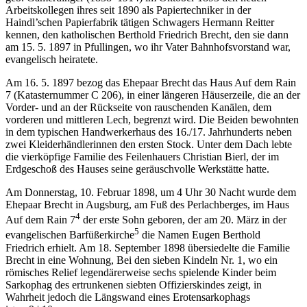
Arbeitskollegen ihres seit 1890 als Papiertechniker in der
Haindl’schen Papierfabrik tätigen Schwagers Hermann Reitter
kennen, den katholischen Berthold Friedrich Brecht, den sie dann
am 15. 5. 1897 in Pfullingen, wo ihr Vater Bahnhofsvorstand war,
evangelisch heiratete.
Am 16. 5. 1897 bezog das Ehepaar Brecht das Haus Auf dem Rain
7 (Katasternummer C 206), in einer längeren Häuserzeile, die an der
Vorder- und an der Rückseite von rauschenden Kanälen, dem
vorderen und mittleren Lech, begrenzt wird. Die Beiden bewohnten
in dem typischen Handwerkerhaus des 16./17. Jahrhunderts neben
zwei Kleiderhändlerinnen den ersten Stock. Unter dem Dach lebte
die vierköpfige Familie des Feilenhauers Christian Bierl, der im
Erdgeschoß des Hauses seine geräuschvolle Werkstätte hatte.
Am Donnerstag,
10. Februar 1898
, um 4 Uhr 30 Nacht wurde dem
Ehepaar Brecht in Augsburg, am Fuß des Perlachberges, im Haus
4
Auf dem Rain 7
der erste Sohn geboren, der am 20. März in der
5
evangelischen Barfüßerkirche
die Namen Eugen Berthold
Friedrich erhielt. Am 18. September 1898 übersiedelte die Familie
Brecht in eine Wohnung, Bei den sieben Kindeln Nr. 1, wo ein
römisches Relief legendärerweise sechs spielende Kinder beim
Sarkophag des ertrunkenen siebten Offizierskindes zeigt, in
Wahrheit jedoch die Längswand eines Erotensarkophags