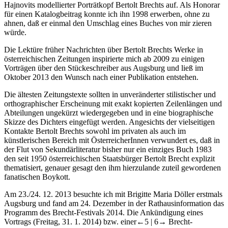
Hajnovits modellierter Porträtkopf Bertolt Brechts auf. Als Honorar
für einen Katalogbeitrag konnte ich ihn 1998 erwerben, ohne zu
ahnen, daß er einmal den Umschlag eines Buches von mir zieren
würde.
Die Lektüre früher Nachrichten über Bertolt Brechts Werke in
österreichischen Zeitungen inspirierte mich ab 2009 zu einigen
Vorträgen über den Stückeschreiber aus Augsburg und ließ im
Oktober 2013 den Wunsch nach einer Publikation entstehen.
Die ältesten Zeitungstexte sollten in unveränderter stilistischer und
orthographischer Erscheinung mit exakt kopierten Zeilenlängen und
Abteilungen ungekürzt wiedergegeben und in eine biographische
Skizze des Dichters eingefügt werden. Angesichts der vielseitigen
Kontakte Bertolt Brechts sowohl im privaten als auch im
künstlerischen Bereich mit ÖsterreicherInnen verwundert es, daß in
der Flut von Sekundärliteratur bisher nur ein einziges Buch 1983
den seit 1950 österreichischen Staatsbürger Bertolt Brecht explizit
thematisiert, genauer gesagt den ihm hierzulande zuteil gewordenen
fanatischen Boykott.
Am 23./24. 12. 2013 besuchte ich mit Brigitte Maria Döller erstmals
Augsburg und fand am 24. Dezember in der Rathausinformation das
Programm des Brecht-Festivals 2014. Die Ankündigung eines
Vortrags (Freitag, 31. 1. 2014) bzw. einer
←5 |
6→
Brecht-