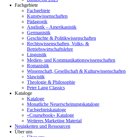
Fachgebiete
Fachgebiete
Kunstwissenschaften
Pädagogik
Anglistik – Amerikanistik
Germanistik
Geschichte & Politikwissenschaften
Rechtswissenschaften, Volks- &
Betriebswirtschaftslehre
Linguistik
Medien- und Kommunikationswissenschaften
Romanistik
Wissenschaft, Gesellschaft & Kulturwissenschaften
Slawistik
Theologie & Philosophie
Peter Lang Classics
Kataloge
Kataloge
Monatliche Neuerscheinungskataloge
Fachgebietskataloge
«Coursebook» Kataloge
Weiteres Marketing Material
Neuigkeiten und Ressourcen
Über uns