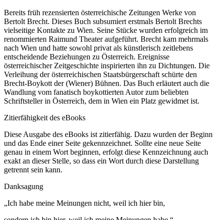
Bereits früh rezensierten österreichische Zeitungen Werke von
Bertolt Brecht. Dieses Buch subsumiert erstmals Bertolt Brechts
vielseitige Kontakte zu Wien. Seine Stücke wurden erfolgreich im
renommierten Raimund Theater aufgeführt. Brecht kam mehrmals
nach Wien und hatte sowohl privat als künstlerisch zeitlebens
entscheidende Beziehungen zu Österreich. Ereignisse
österreichischer Zeitgeschichte inspirierten ihn zu Dichtungen. Die
Verleihung der österreichischen Staatsbürgerschaft schürte den
Brecht-Boykott der (Wiener) Bühnen. Das Buch erläutert auch die
Wandlung vom fanatisch boykottierten Autor zum beliebten
Schriftsteller in Österreich, dem in Wien ein Platz gewidmet ist.
Zitierfähigkeit des eBooks
Diese Ausgabe des eBooks ist zitierfähig. Dazu wurden der Beginn
und das Ende einer Seite gekennzeichnet. Sollte eine neue Seite
genau in einem Wort beginnen, erfolgt diese Kennzeichnung auch
exakt an dieser Stelle, so dass ein Wort durch diese Darstellung
getrennt sein kann.
Danksagung
„
Ich habe meine Meinungen nicht, weil ich hier bin,
sondern ich bin hier, weil ich meine Meinungen habe
.“