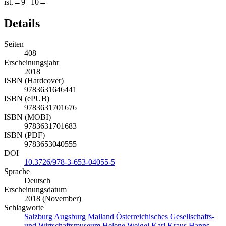
ist.
←9 |
10→
Details
Seiten
408
Erscheinungsjahr
2018
ISBN (Hardcover)
9783631646441
ISBN (ePUB)
9783631701676
ISBN (MOBI)
9783631701683
ISBN (PDF)
9783653040555
DOI
10.3726/978-3-653-04055-5
Sprache
Deutsch
Erscheinungsdatum
2018 (November)
Schlagworte
Salzburg
Augsburg
Mailand
Österreichisches Gesellschafts-
und Wirtschaftsmuseum
Helene Weigel
Karl Kraus
Hanns