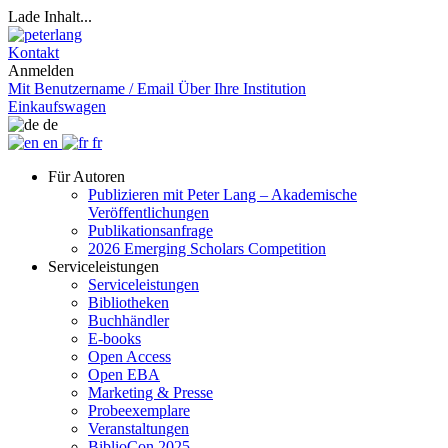
Lade Inhalt...
Kontakt
Anmelden
Mit Benutzername / Email
Über Ihre Institution
Einkaufswagen
de
en
fr
Für Autoren
Publizieren mit Peter Lang – Akademische
Veröffentlichungen
Publikationsanfrage
2026 Emerging Scholars Competition
Serviceleistungen
Serviceleistungen
Bibliotheken
Buchhändler
E-books
Open Access
Open EBA
Marketing & Presse
Probeexemplare
Veranstaltungen
BiblioCon 2025