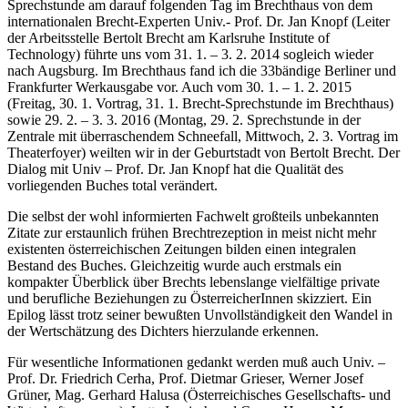
Sprechstunde am darauf folgenden Tag im Brechthaus von dem
internationalen Brecht-Experten Univ.- Prof. Dr. Jan Knopf (Leiter
der Arbeitsstelle Bertolt Brecht am Karlsruhe Institute of
Technology) führte uns vom 31. 1. – 3. 2. 2014 sogleich wieder
nach Augsburg. Im Brechthaus fand ich die 33bändige Berliner und
Frankfurter Werkausgabe vor. Auch vom 30. 1. – 1. 2. 2015
(Freitag, 30. 1. Vortrag, 31. 1. Brecht-Sprechstunde im Brechthaus)
sowie 29. 2. – 3. 3. 2016 (Montag, 29. 2. Sprechstunde in der
Zentrale mit überraschendem Schneefall, Mittwoch, 2. 3. Vortrag im
Theaterfoyer) weilten wir in der Geburtstadt von Bertolt Brecht. Der
Dialog mit Univ – Prof. Dr. Jan Knopf hat die Qualität des
vorliegenden Buches total verändert.
Die selbst der wohl informierten Fachwelt großteils unbekannten
Zitate zur erstaunlich frühen Brechtrezeption in meist nicht mehr
existenten österreichischen Zeitungen bilden einen integralen
Bestand des Buches. Gleichzeitig wurde auch erstmals ein
kompakter Überblick über Brechts lebenslange vielfältige private
und berufliche Beziehungen zu ÖsterreicherInnen skizziert. Ein
Epilog lässt trotz seiner bewußten Unvollständigkeit den Wandel in
der Wertschätzung des Dichters hierzulande erkennen.
Für wesentliche Informationen gedankt werden muß auch Univ. –
Prof. Dr. Friedrich Cerha, Prof. Dietmar Grieser, Werner Josef
Grüner, Mag. Gerhard Halusa (Österreichisches Gesellschafts- und