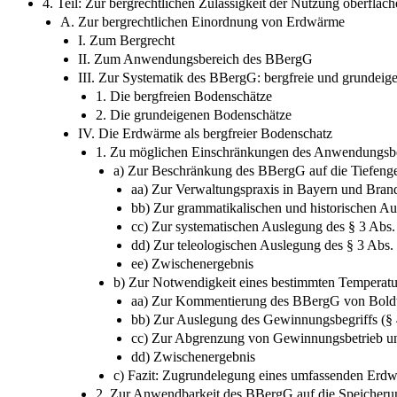
4. Teil: Zur bergrechtlichen Zulässigkeit der Nutzung oberflä
A. Zur bergrechtlichen Einordnung von Erdwärme
I. Zum Bergrecht
II. Zum Anwendungsbereich des BBergG
III. Zur Systematik des BBergG: bergfreie und grundei
1. Die bergfreien Bodenschätze
2. Die grundeigenen Bodenschätze
IV. Die Erdwärme als bergfreier Bodenschatz
1. Zu möglichen Einschränkungen des Anwendungsber
a) Zur Beschränkung des BBergG auf die Tiefeng
aa) Zur Verwaltungspraxis in Bayern und Bra
bb) Zur grammatikalischen und historischen Au
cc) Zur systematischen Auslegung des § 3 Abs.
dd) Zur teleologischen Auslegung des § 3 Abs.
ee) Zwischenergebnis
b) Zur Notwendigkeit eines bestimmten Temperatu
aa) Zur Kommentierung des BBergG von Boldt
bb) Zur Auslegung des Gewinnungsbegriffs (§
cc) Zur Abgrenzung von Gewinnungsbetrieb u
dd) Zwischenergebnis
c) Fazit: Zugrundelegung eines umfassenden Erdw
2. Zur Anwendbarkeit des BBergG auf die Speicheru