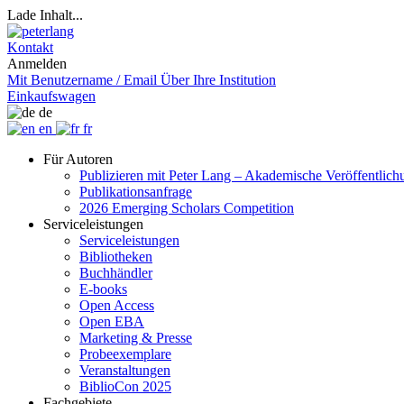
Lade Inhalt...
Kontakt
Anmelden
Mit Benutzername / Email
Über Ihre Institution
Einkaufswagen
de
en
fr
Für Autoren
Publizieren mit Peter Lang – Akademische Veröffentlic
Publikationsanfrage
2026 Emerging Scholars Competition
Serviceleistungen
Serviceleistungen
Bibliotheken
Buchhändler
E-books
Open Access
Open EBA
Marketing & Presse
Probeexemplare
Veranstaltungen
BiblioCon 2025
Fachgebiete