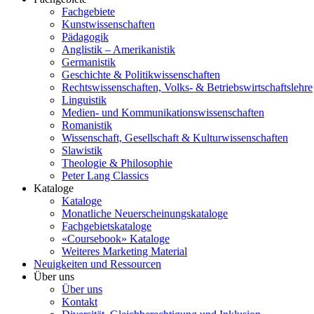
Fachgebiete
Kunstwissenschaften
Pädagogik
Anglistik – Amerikanistik
Germanistik
Geschichte & Politikwissenschaften
Rechtswissenschaften, Volks- & Betriebswirtschaftslehre
Linguistik
Medien- und Kommunikationswissenschaften
Romanistik
Wissenschaft, Gesellschaft & Kulturwissenschaften
Slawistik
Theologie & Philosophie
Peter Lang Classics
Kataloge
Kataloge
Monatliche Neuerscheinungskataloge
Fachgebietskataloge
«Coursebook» Kataloge
Weiteres Marketing Material
Neuigkeiten und Ressourcen
Über uns
Über uns
Kontakt