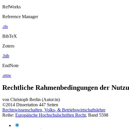
RefWorks
Reference Manager
.ris
BibTeX
Zotero
.bib
EndNote
.enw
Rechtliche Rahmenbedingungen der Nutzu
von
Christoph Berlin (Autor:in)
©2014
Dissertation
447 Seiten
Rechtswissenschaften, Volks- & Betriebswirtschaftslehre
Reihe:
Europäische Hochschulschriften Recht
, Band 5598