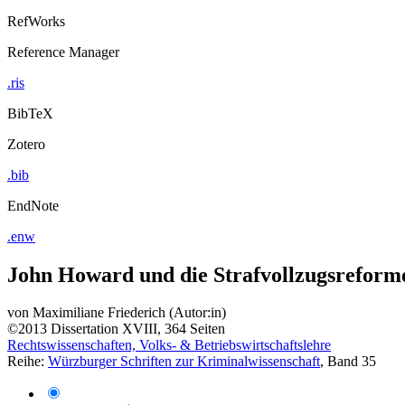
RefWorks
Reference Manager
.ris
BibTeX
Zotero
.bib
EndNote
.enw
John Howard und die Strafvollzugsreformen
von
Maximiliane Friederich (Autor:in)
©2013
Dissertation
XVIII, 364 Seiten
Rechtswissenschaften, Volks- & Betriebswirtschaftslehre
Reihe:
Würzburger Schriften zur Kriminalwissenschaft
, Band 35