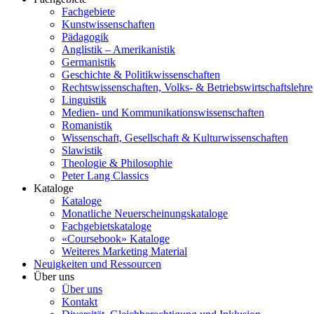
Fachgebiete
Kunstwissenschaften
Pädagogik
Anglistik – Amerikanistik
Germanistik
Geschichte & Politikwissenschaften
Rechtswissenschaften, Volks- & Betriebswirtschaftslehre
Linguistik
Medien- und Kommunikationswissenschaften
Romanistik
Wissenschaft, Gesellschaft & Kulturwissenschaften
Slawistik
Theologie & Philosophie
Peter Lang Classics
Kataloge
Kataloge
Monatliche Neuerscheinungskataloge
Fachgebietskataloge
«Coursebook» Kataloge
Weiteres Marketing Material
Neuigkeiten und Ressourcen
Über uns
Über uns
Kontakt