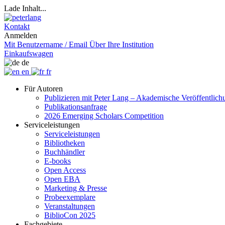
Lade Inhalt...
Kontakt
Anmelden
Mit Benutzername / Email
Über Ihre Institution
Einkaufswagen
de
en
fr
Für Autoren
Publizieren mit Peter Lang – Akademische Veröffentlic
Publikationsanfrage
2026 Emerging Scholars Competition
Serviceleistungen
Serviceleistungen
Bibliotheken
Buchhändler
E-books
Open Access
Open EBA
Marketing & Presse
Probeexemplare
Veranstaltungen
BiblioCon 2025
Fachgebiete