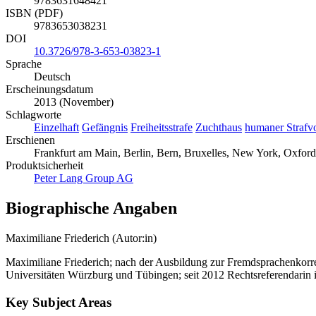
9783631648421
ISBN (PDF)
9783653038231
DOI
10.3726/978-3-653-03823-1
Sprache
Deutsch
Erscheinungsdatum
2013 (November)
Schlagworte
Einzelhaft
Gefängnis
Freiheitsstrafe
Zuchthaus
humaner Strafv
Erschienen
Frankfurt am Main, Berlin, Bern, Bruxelles, New York, Oxford
Produktsicherheit
Peter Lang Group AG
Biographische Angaben
Maximiliane Friederich (Autor:in)
Maximiliane Friederich; nach der Ausbildung zur Fremdsprachenkorre
Universitäten Würzburg und Tübingen; seit 2012 Rechtsreferendarin i
Key Subject Areas