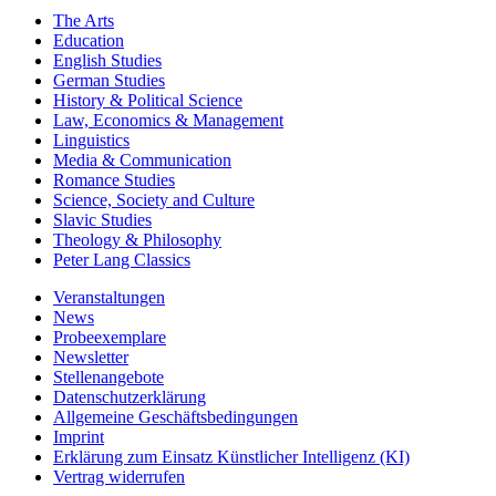
The Arts
Education
English Studies
German Studies
History & Political Science
Law, Economics & Management
Linguistics
Media & Communication
Romance Studies
Science, Society and Culture
Slavic Studies
Theology & Philosophy
Peter Lang Classics
Veranstaltungen
News
Probeexemplare
Newsletter
Stellenangebote
Datenschutzerklärung
Allgemeine Geschäftsbedingungen
Imprint
Erklärung zum Einsatz Künstlicher Intelligenz (KI)
Vertrag widerrufen