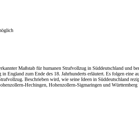
möglich
kannter Maßstab für humanen Strafvollzug in Süddeutschland und bereit
ug in England zum Ende des 18. Jahrhunderts erläutert. Es folgen eine a
afvollzug. Beschrieben wird, wie seine Ideen in Süddeutschland rezipi
 Hohenzollern-Hechingen, Hohenzollern-Sigmaringen und Württemberg 