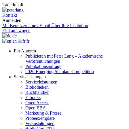
Lade Inhalt...
Kontakt
Anmelden
Mit Benutzername / Email
Über Ihre Institution
Einkaufswagen
de
en
fr
Für Autoren
Publizieren mit Peter Lang – Akademische
Veröffentlichungen
Publikationsanfrage
2026 Emerging Scholars Competition
Serviceleistungen
Serviceleistungen
Bibliotheken
Buchhändler
E-books
Open Access
Open EBA
Marketing & Presse
Probeexemplare
Veranstaltungen
BiblioCon 2025