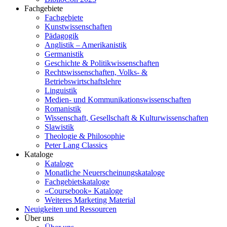
Fachgebiete
Fachgebiete
Kunstwissenschaften
Pädagogik
Anglistik – Amerikanistik
Germanistik
Geschichte & Politikwissenschaften
Rechtswissenschaften, Volks- &
Betriebswirtschaftslehre
Linguistik
Medien- und Kommunikationswissenschaften
Romanistik
Wissenschaft, Gesellschaft & Kulturwissenschaften
Slawistik
Theologie & Philosophie
Peter Lang Classics
Kataloge
Kataloge
Monatliche Neuerscheinungskataloge
Fachgebietskataloge
«Coursebook» Kataloge
Weiteres Marketing Material
Neuigkeiten und Ressourcen
Über uns