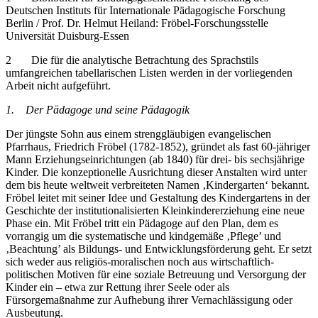
Deutschen Instituts für Internationale Pädagogische Forschung
Berlin / Prof. Dr. Helmut Heiland: Fröbel-Forschungsstelle
Universität Duisburg-Essen
2
Die für die analytische Betrachtung des Sprachstils
umfangreichen tabellarischen Listen werden in der vorliegenden
Arbeit nicht aufgeführt.
1.
Der Pädagoge und seine Pädagogik
Der jüngste Sohn aus einem strenggläubigen evangelischen
Pfarrhaus, Friedrich Fröbel (1782-1852), gründet als fast 60-jähriger
Mann Erziehungseinrichtungen (ab 1840) für drei- bis sechsjährige
Kinder. Die konzeptionelle Ausrichtung dieser Anstalten wird unter
dem bis heute weltweit verbreiteten Namen ‚Kindergarten‘ bekannt.
Fröbel leitet mit seiner Idee und Gestaltung des Kindergartens in der
Geschichte der institutionalisierten Kleinkindererziehung eine neue
Phase ein. Mit Fröbel tritt ein Pädagoge auf den Plan, dem es
vorrangig um die systematische und kindgemäße ‚Pflege’ und
‚Beachtung’ als Bildungs- und Entwicklungsförderung geht. Er setzt
sich weder aus religiös-moralischen noch aus wirtschaftlich-
politischen Motiven für eine soziale Betreuung und Versorgung der
Kinder ein – etwa zur Rettung ihrer Seele oder als
Fürsorgemaßnahme zur Aufhebung ihrer Vernachlässigung oder
Ausbeutung.