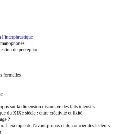
 l’interphrastique
germanophones
uestion de perception
es formelles
se
opos sur la dimension discursive des faits intensifs
que du XIXe siècle : entre créativité et fixité
tage ?
teur. L’exemple de l’avant-propos et du courrier des lecteurs
n