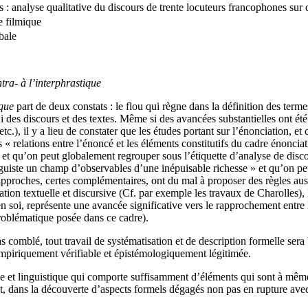
s : analyse qualitative du discours de trente locuteurs francophones sur 
e filmique
bale
ntra- à l’interphrastique
ique
part de deux constats : le flou qui règne dans la définition des terme
ui des discours et des textes. Même si des avancées substantielles ont été
.), il y a lieu de constater que les études portant sur l’énonciation, 
« relations entre l’énoncé et les éléments constitutifs du cadre énonciati
 et qu’on peut globalement regrouper sous l’étiquette d’analyse de disco
nguiste un champ d’observables d’une inépuisable richesse » et qu’on peut
 approches, certes complémentaires, ont du mal à proposer des règles aus
ation textuelle et discursive (Cf. par exemple les travaux de Charolles)
n soi, représente une avancée significative vers le rapprochement entre l
problématique posée dans ce cadre).
s comblé, tout travail de systématisation et de description formelle sera
empiriquement vérifiable et épistémologiquement légitimée.
cale et linguistique qui comporte suffisamment d’éléments qui sont à mêm
ent, dans la découverte d’aspects formels dégagés non pas en rupture ave