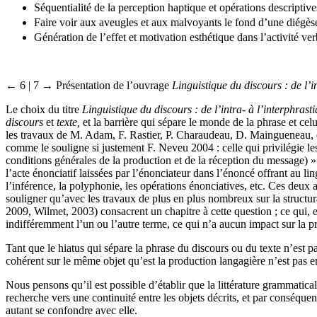
Séquentialité de la perception haptique et opérations descriptive
Faire voir aux aveugles et aux malvoyants le fond d’une diégès
Génération de l’effet et motivation esthétique dans l’activité ver
← 6 | 7 →
Présentation de l’ouvrage
Linguistique du discours : de l’i
Le choix du titre
Linguistique du discours : de l’intra- à l’interphrast
discours
et
texte,
et la barrière qui sépare le monde de la phrase et cel
les travaux de M. Adam, F. Rastier, P. Charaudeau, D. Maingueneau, etc
comme le souligne si justement F. Neveu 2004 : celle qui privilégie les 
conditions générales de la production et de la réception du message) »
l’acte énonciatif laissées par l’énonciateur dans l’énoncé offrant au li
l’inférence, la polyphonie, les opérations énonciatives, etc. Ces deux
souligner qu’avec les travaux de plus en plus nombreux sur la structur
2009, Wilmet, 2003) consacrent un chapitre à cette question ; ce qui, e
indifféremment l’un ou l’autre terme, ce qui n’a aucun impact sur la 
Tant que le hiatus qui sépare la phrase du discours ou du texte n’est pa
cohérent sur le même objet qu’est la production langagière n’est pas 
Nous pensons qu’il est possible d’établir que la littérature grammati
recherche vers une continuité entre les objets décrits, et par conséqu
autant se confondre avec elle.