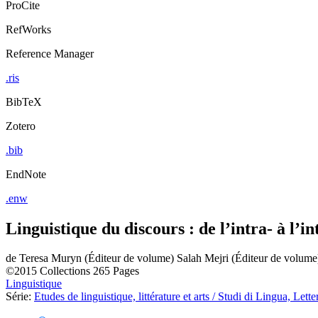
ProCite
RefWorks
Reference Manager
.ris
BibTeX
Zotero
.bib
EndNote
.enw
Linguistique du discours : de l’intra- à l’i
de
Teresa Muryn (Éditeur de volume)
Salah Mejri (Éditeur de volume
©2015
Collections
265 Pages
Linguistique
Série:
Etudes de linguistique, littérature et arts / Studi di Lingua, Lette