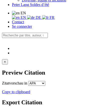
Diversité, équité et inclusion
Peter Lang Soldes d’été
EN
EN
DE
FR
Contact
Se connecter
×
Preview Citation
Zitatvorschau in
Copy to clipboard
Export Citation