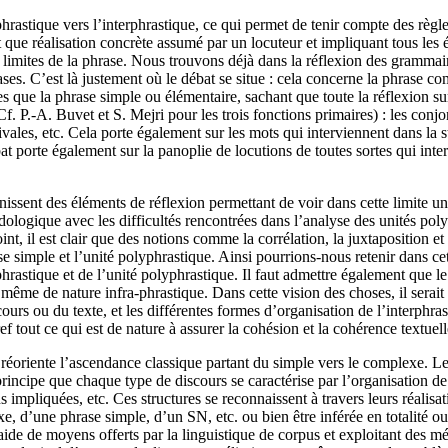
rastique vers l’interphrastique, ce qui permet de tenir compte des règles
t que réalisation concrète assumé par un locuteur et impliquant tous les é
es limites de la phrase. Nous trouvons déjà dans la réflexion des grammai
ases. C’est là justement où le débat se situe : cela concerne la phrase co
xes que la phrase simple ou élémentaire, sachant que toute la réflexion
Cf. P.-A. Buvet et S. Mejri pour les trois fonctions primaires) : les co
ctivales, etc. Cela porte également sur les mots qui interviennent dans la
ébat porte également sur la panoplie de locutions de toutes sortes qui int
rnissent des éléments de réflexion permettant de voir dans cette limite un
odologique avec les difficultés rencontrées dans l’analyse des unités poly
nt, il est clair que des notions comme la corrélation, la juxtaposition et
se simple et l’unité polyphrastique. Ainsi pourrions-nous retenir dans ce
astique et de l’unité polyphrastique. Il faut admettre également que le 
même de nature infra-phrastique. Dans cette vision des choses, il serait 
cours ou du texte, et les différentes formes d’organisation de l’interphra
ef tout ce qui est de nature à assurer la cohésion et la cohérence textue
qui réoriente l’ascendance classique partant du simple vers le complexe.
rincipe que chaque type de discours se caractérise par l’organisation
ns impliquées, etc. Ces structures se reconnaissent à travers leurs réali
 d’une phrase simple, d’un SN, etc. ou bien être inférée en totalité ou
ide de moyens offerts par la linguistique de corpus et exploitant des mét