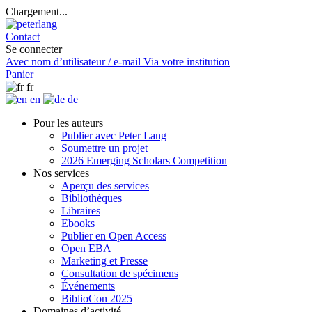
Chargement...
Contact
Se connecter
Avec nom d’utilisateur / e-mail
Via votre institution
Panier
fr
en
de
Pour les auteurs
Publier avec Peter Lang
Soumettre un projet
2026 Emerging Scholars Competition
Nos services
Aperçu des services
Bibliothèques
Libraires
Ebooks
Publier en Open Access
Open EBA
Marketing et Presse
Consultation de spécimens
Événements
BiblioCon 2025
Domaines d’activité