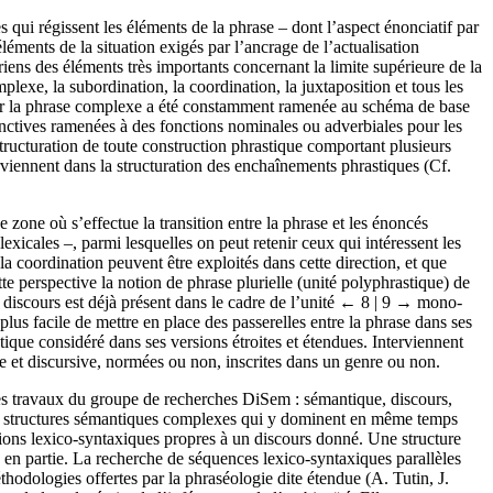
 qui régissent les éléments de la phrase – dont l’aspect énonciatif par
léments de la situation exigés par l’ancrage de l’actualisation
riens des éléments très importants concernant la limite supérieure de la
mplexe, la subordination, la coordination, la juxtaposition et tous les
 sur la phrase complexe a été constamment ramenée au schéma de base
njonctives ramenées à des fonctions nominales ou adverbiales pour les
 structuration de toute construction phrastique comportant plusieurs
erviennent dans la structuration des enchaînements phrastiques (Cf.
e zone où s’effectue la transition entre la phrase et les énoncés
lexicales –, parmi lesquelles on peut retenir ceux qui intéressent les
 la coordination peuvent être exploités dans cette direction, et que
tte perspective la notion de phrase plurielle (unité polyphrastique) de
discours est déjà présent dans le cadre de l’unité
← 8 | 9 →
mono-
plus facile de mettre en place des passerelles entre la phrase dans ses
stique considéré dans ses versions étroites et étendues. Interviennent
lle et discursive, normées ou non, inscrites dans un genre ou non.
 Les travaux du groupe de recherches DiSem : sémantique, discours,
 de structures sémantiques complexes qui y dominent en même temps
sations lexico-syntaxiques propres à un discours donné. Une structure
 en partie. La recherche de séquences lexico-syntaxiques parallèles
hodologies offertes par la phraséologie dite étendue (A. Tutin, J.