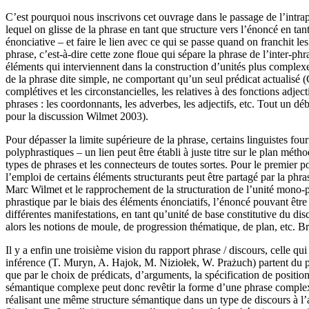
C’est pourquoi nous inscrivons cet ouvrage dans le passage de l’intraph
lequel on glisse de la phrase en tant que structure vers l’énoncé en tan
énonciative – et faire le lien avec ce qui se passe quand on franchit l
phrase, c’est-à-dire cette zone floue qui sépare la phrase de l’inter-phr
éléments qui interviennent dans la construction d’unités plus comple
de la phrase dite simple, ne comportant qu’un seul prédicat actualisé (
complétives et les circonstancielles, les relatives à des fonctions adje
phrases : les coordonnants, les adverbes, les adjectifs, etc. Tout un d
pour la discussion Wilmet 2003).
Pour dépasser la limite supérieure de la phrase, certains linguistes fou
polyphrastiques – un lien peut être établi à juste titre sur le plan méth
types de phrases et les connecteurs de toutes sortes. Pour le premier poi
l’emploi de certains éléments structurants peut être partagé par la phra
Marc Wilmet et le rapprochement de la structuration de l’unité mono-phr
phrastique par le biais des éléments énonciatifs, l’énoncé pouvant être 
différentes manifestations, en tant qu’unité de base constitutive du dis
alors les notions de moule, de progression thématique, de plan, etc. Br
Il y a enfin une troisième vision du rapport phrase / discours, celle 
inférence (T. Muryn, A. Hajok, M. Niziołek, W. Prażuch) partent du p
que par le choix de prédicats, d’arguments, la spécification de positio
sémantique complexe peut donc revêtir la forme d’une phrase complexe,
réalisant une même structure sémantique dans un type de discours à l’a