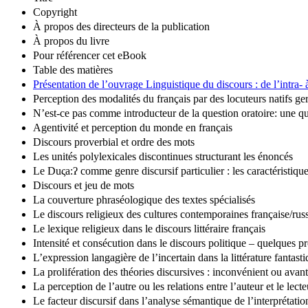
Copyright
À propos des directeurs de la publication
À propos du livre
Pour référencer cet eBook
Table des matières
Présentation de l’ouvrage Linguistique du discours : de l’intra- à
Perception des modalités du français par des locuteurs natifs 
N’est-ce pas comme introducteur de la question oratoire: une q
Agentivité et perception du monde en français
Discours proverbial et ordre des mots
Les unités polylexicales discontinues structurant les énoncés
Le Duςa:ʔ comme genre discursif particulier : les caractéristiqu
Discours et jeu de mots
La couverture phraséologique des textes spécialisés
Le discours religieux des cultures contemporaines française/rus
Le lexique religieux dans le discours littéraire français
Intensité et consécution dans le discours politique – quelques pr
L’expression langagière de l’incertain dans la littérature fantasti
La prolifération des théories discursives : inconvénient ou avan
La perception de l’autre ou les relations entre l’auteur et le lec
Le facteur discursif dans l’analyse sémantique de l’interprétatio