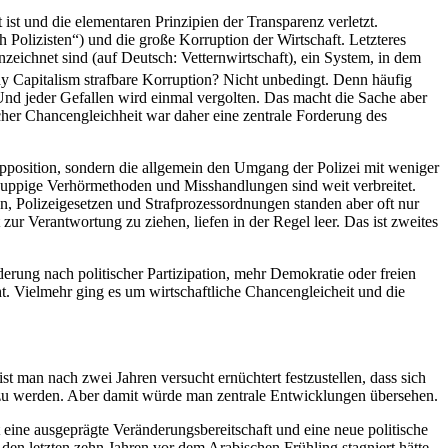
ist und die elementaren Prinzipien der Transparenz verletzt.
 Polizisten“) und die große Korruption der Wirtschaft. Letzteres
chnet sind (auf Deutsch: Vetternwirtschaft), ein System, in dem
y Capitalism strafbare Korruption? Nicht unbedingt. Denn häufig
 Und jeder Gefallen wird einmal vergolten. Das macht die Sache aber
licher Chancengleichheit war daher eine zentrale Forderung des
 Opposition, sondern die allgemein den Umgang der Polizei mit weniger
. Ruppige Verhörmethoden und Misshandlungen sind weit verbreitet.
n, Polizeigesetzen und Strafprozessordnungen standen aber oft nur
 zur Verantwortung zu ziehen, liefen in der Regel leer. Das ist zweites
derung nach politischer Partizipation, mehr Demokratie oder freien
t. Vielmehr ging es um wirtschaftliche Chancengleicheit und die
t man nach zwei Jahren versucht ernüchtert festzustellen, dass sich
t zu werden. Aber damit würde man zentrale Entwicklungen übersehen.
 eine ausgeprägte Veränderungsbereitschaft und eine neue politische
n den letzten zehn Jahren vor dem Arabischen Frühling stagniert hätte.