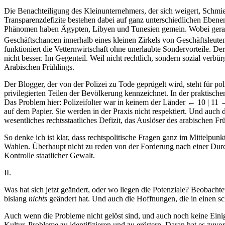
Die Benachteiligung des Kleinunternehmers, der sich weigert, Schmier
Transparenzdefizite bestehen dabei auf ganz unterschiedlichen Ebenen:
Phänomen haben Ägypten, Libyen und Tunesien gemein. Wobei gerade
Geschäftschancen innerhalb eines kleinen Zirkels von Geschäftsleuten
funktioniert die Vetternwirtschaft ohne unerlaubte Sondervorteile. D
nicht besser. Im Gegenteil. Weil nicht rechtlich, sondern sozial verb
Arabischen Frühlings.
Der Blogger, der von der Polizei zu Tode geprügelt wird, steht für p
privilegierten Teilen der Bevölkerung kennzeichnet. In der praktisc
Das Problem hier: Polizeifolter war in keinem der Länder
← 10 | 11 
auf dem Papier. Sie werden in der Praxis nicht respektiert. Und auch d
wesentliches rechtsstaatliches Defizit, das Auslöser des arabischen Fr
So denke ich ist klar, dass rechtspolitische Fragen ganz im Mittelpu
Wahlen. Überhaupt nicht zu reden von der Forderung nach einer Durchs
Kontrolle staatlicher Gewalt.
II.
Was hat sich jetzt geändert, oder wo liegen die Potenziale? Beobacht
bislang
nichts
geändert hat. Und auch die Hoffnungen, die in einen s
Auch wenn die Probleme nicht gelöst sind, und auch noch keine Einigu
Kultur, Probleme zu identifizieren und zu erörtern. Daran hat es zuvor