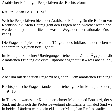
Arabischer Frühling – Perspektiven der Rechtsreform
1
RA Dr. Kilian Bälz, LL.M.
Welche Perspektiven bietet der Arabische Frühling für die Reform v
Rechtspolitik. Mein Beitrag geht den Fragen nach, welcher rechtliche
werden kann) und – drittens – was im Wege der internationalen Zusam
kann).
Die Fragen knüpfen lose an die Tätigkeit des Jubilars an, der neben se
anderem in Ägypten beteiligt hat.
Im Mittelpunkt meiner Überlegungen stehen die Länder Ägypten, Liby
Arabischen Frühling die erste Euphorie abgeflaut ist – was aber auch 
I.
Aber um mit der ersten Frage zu beginnen: Dem arabischen Frühling
Rechtspolitische Fragen standen und stehen ganz im Mittelpunkt der 
← 9 | 10 →
In Tunesien war es der Kleinunternehmer Mohammed Bouazizi, der sic
Said, mit dem sich die Protestbewegung identifizierte. Khaled Said w
In beiden Ländern war so ein eklatanter Mangel an Rechtsstaatlichkeit