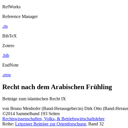
RefWorks
Reference Manager
.ris
BibTeX
Zotero
.bib
EndNote
.enw
Recht nach dem Arabischen Frühling
Beiträge zum islamischen Recht IX
von
Bruno Menhofer (Band-Herausgeber:in)
Dirk Otto (Band-Heraus
©2014
Sammelband
193 Seiten
Rechtswissenschaften, Volks- & Betriebswirtschaftslehre
Reihe:
Leipziger Beiträge zur Orientforschung
, Band 32