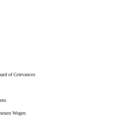
oard of Grievances
iens
f neuen Wegen