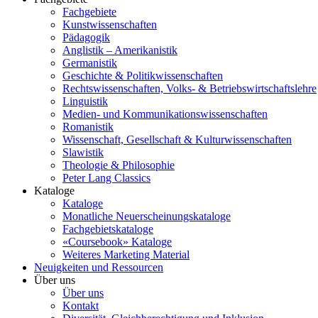
Fachgebiete
Kunstwissenschaften
Pädagogik
Anglistik – Amerikanistik
Germanistik
Geschichte & Politikwissenschaften
Rechtswissenschaften, Volks- & Betriebswirtschaftslehre
Linguistik
Medien- und Kommunikationswissenschaften
Romanistik
Wissenschaft, Gesellschaft & Kulturwissenschaften
Slawistik
Theologie & Philosophie
Peter Lang Classics
Kataloge
Kataloge
Monatliche Neuerscheinungskataloge
Fachgebietskataloge
«Coursebook» Kataloge
Weiteres Marketing Material
Neuigkeiten und Ressourcen
Über uns
Über uns
Kontakt