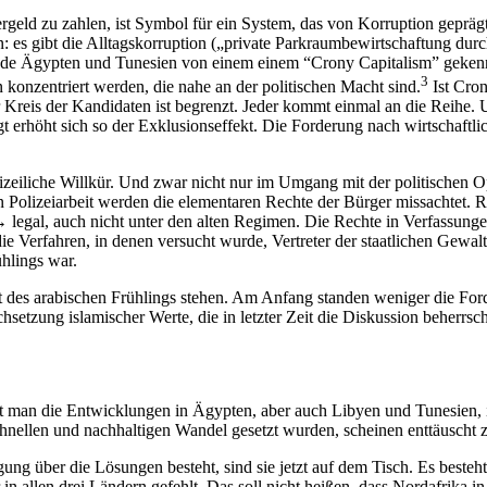
geld zu zahlen, ist Symbol für ein System, das von Korruption geprägt 
 es gibt die Alltagskorruption („private Parkraumbewirtschaftung durch
 Ägypten und Tunesien von einem einem “Crony Capitalism” gekennzei
3
 konzentriert werden, die nahe an der politischen Macht sind.
Ist Cron
er Kreis der Kandidaten ist begrenzt. Jeder kommt einmal an die Reihe.
ürgt erhöht sich so der Exklusionseffekt. Die Forderung nach wirtschaft
olizeiliche Willkür. Und zwar nicht nur im Umgang mit der politischen
hen Polizeiarbeit werden die elementaren Rechte der Bürger missachtet
→
legal, auch nicht unter den alten Regimen. Die Rechte in Verfassunge
ie Verfahren, in denen versucht wurde, Vertreter der staatlichen Gewalt
ühlings war.
nkt des arabischen Frühlings stehen. Am Anfang standen weniger die For
etzung islamischer Werte, die in letzter Zeit die Diskussion beherrsch
et man die Entwicklungen in Ägypten, aber auch Libyen und Tunesien, is
chnellen und nachhaltigen Wandel gesetzt wurden, scheinen enttäusch
ng über die Lösungen besteht, sind sie jetzt auf dem Tisch. Es besteht
 in allen drei Ländern gefehlt. Das soll nicht heißen, dass Nordafrika i