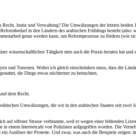
on Recht, Justiz und Verwaltung? Die Umwälzungen der letzten beiden 
 Reformbedarf in den Ländern des arabischen Frühlings besteht (also: w
menarbeit getan werden kann, um Reformprozesse zu fördern (wie sich 
iner wissenschaftlichen Tätigkeit stets auch die Praxis beraten hat und
en und Tunesien. Wobei ich gleich einschränken muss, dass die Länder
gestattet, die Dinge etwas nüchterner zu betrachten.
 und dem Recht.
politischen Umwälzungen, die wir in den arabischen Staaten seit zwei 
h auf offener Strasse verbrannte, weil er wegen einer fehlenden Liz
ar in einem Internetcafe von Polizisten aufgegriffen worden. Die Verne
 ein Auslöser der Proteste. Und zwar, was auch die Beispiele zeigen: i