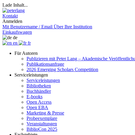
Lade Inhalt...
Kontakt
Anmelden
Mit Benutzername / Email
Über Ihre Institution
Einkaufswagen
de
en
fr
Für Autoren
Publizieren mit Peter Lang – Akademische Veröffentlic
Publikationsanfrage
2026 Emerging Scholars Competition
Serviceleistungen
Serviceleistungen
Bibliotheken
Buchhändler
E-books
Open Access
Open EBA
Marketing & Presse
Probeexemplare
Veranstaltungen
BiblioCon 2025
Fachgebiete