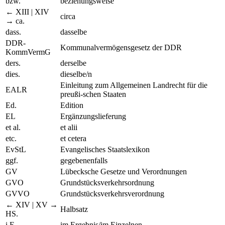
bzw.
beziehungsweise
← XIII | XIV
circa
→
ca.
dass.
dasselbe
DDR-
Kommunalvermögensgesetz der DDR
KommVermG
ders.
derselbe
dies.
dieselbe/n
Einleitung zum Allgemeinen Landrecht für die
EALR
preußi-schen Staaten
Ed.
Edition
EL
Ergänzungslieferung
et al.
et alii
etc.
et cetera
EvStL
Evangelisches Staatslexikon
ggf.
gegebenenfalls
GV
Lübecksche Gesetze und Verordnungen
GVO
Grundstücksverkehrsordnung
GVVO
Grundstücksverkehrsverordnung
← XIV | XV →
Halbsatz
HS.
i.E.
im Ergebnis/im Einzelnen