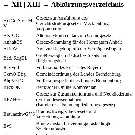
← XII | XIII →
Abkürzungsverzeichnis
Gesetz zur Ausführung des
AGGerStrG M-
Gerichtsstrukturgesetzes Mecklenburg-
V
Vorpommern
AK-GG
Alternativkommentar zum Grundgesetz
AnhaltGS
Gesetz-Sammlung für das Herzogtum Anhalt
AROV
Amt zur Regelung offener Vermögensfragen
Großherzoglich Badisches Staats-und
Bad. RegBl.
Regierungsblatt
BayVerf
Verfassung des Freistaates Bayern
GemO Bbg
Gemeindeordnung des Landes Brandenburg
BbgVerfG
Verfassungsgericht des Landes Brandenburg
BeckOK
Beck’scher Online-Kommentar
Gesetz zur Zusammenführung und Neugliederung
BEZNG
der Bundeseisenbahnen
(Bundeseisenbahnneugliederungs-gesetz)
Braunschweigische Gesetz-und
BraunschwGVS
Verordnungssammlung
Bundesanstalt für vereinigungsbedingte
BvS
Sonderaufga-ben