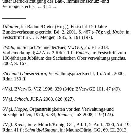
unter Berücksichtigung des Bau-, Immissionsschutz -und
Vermögensrechts.
← 3 | 4 →
__________
1
Maurer
, in: Badura/Dreier (Hrsg.), Festschrift 50 Jahre
Bundesverfassungsgericht, Bd. 2, 2001, S. 467 (476); vgl.
Krebs
, in:
Festschrift für C.-F. Menger, 1985, S. 191 (197).
2
Wahl
, in: Schoch/Schneider/Bier, VwGO, 25. EL 2013,
Vorbemerkung, § 42 Abs. 2 Rdnr. 1 f.;
Enders
, in: Festschrift zum
100-jährigen Jubiläum des Sächsischen Ober verwaltungsgerichts,
2002, S. 167.
3
Schmitt Glaeser/Horn
, Verwaltungsprozeßrecht, 15. Aufl. 2000,
Rdnr. 150 ff.
4
Vgl. BVerwG, VIZ 1996, 339 (340); BVerwGE 101, 47 (49).
5
Vgl.
Schoch
, JURA 2008, 826 (827).
6
Vgl.
Hoppe
, Organstreitigkeiten vor den Verwaltungs-und
Sozialgerichten, 1970, S. 33;
Rennert
, JuS 2008, 119 (123).
7
Vgl.
Krebs
, in: v. Münch/Kunig, GG, Bd. 1, 5. Aufl. 2000, Art. 19
Rdnr. 41 f.;
Schmidt-
Aßmann
, in: Maunz/Dürig, GG, 69. EL 2013,