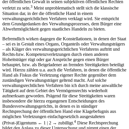
der öffentlichen Gewalt in seinen subjektiven öffentlichen Rechten
3
verletzt zu sein.
Meist unproblematisch stellt sich die klassische
Situation dar, in der die öffentliche Hand in einem
verwaltungsgerichtlichen Verfahren verklagt wird. Sie entspricht
dem Grundgedanken des Verwaltungsprozesses, dem Bürger eine
Abwehrmöglichkeit gegen staatliches Handeln zu bieten.
Befremdlich wirken dagegen die Konstellationen, in denen der Staat
– sei es in Gestalt eines Organs, Organteils oder Verwaltungsträgers
– als Kläger des verwaltungsgerichtlichen Verfahrens auftritt und
Rechts-bzw. Kompetenzverletzungen durch einen anderen
Hoheitsträger rügt oder gar Ansprüche gegen einen Bürger
behauptet, bzw. als Beigeladener an fremden Streitigkeiten beteiligt
wird. Hierzu zählen u.a. auch die Verfahren, in denen die öffentliche
Hand als Fiskus die Verletzung eigener Rechte gegenüber dem
zuständigen Verwaltungsträger geltend macht. Auf solche
verwaltungsrechtlichen Verfahren bin ich durch meine anwaltliche
Tätigkeit auf dem Gebiet des Vermögensrechts wiederholt
aufmerksam geworden. Prägend für diese Streitigkeiten waren
insbesondere die hierzu ergangenen Entscheidungen des
Bundesverwaltungsgerichts, in denen es in ständiger
Rechtsprechung der öffentlichen Hand eine Klagebefugnis aus
möglichen Verletzungen einfachgesetzlich ausgestalteten
4
(Privat-)Eigentums
← 1 | 2 →
zubilligt.
Diese Rechtsprechung
bildet den Anlass zu dieser Untersuchung und nimmt einen der