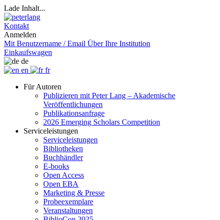
Lade Inhalt...
Kontakt
Anmelden
Mit Benutzername / Email
Über Ihre Institution
Einkaufswagen
de
en
fr
Für Autoren
Publizieren mit Peter Lang – Akademische
Veröffentlichungen
Publikationsanfrage
2026 Emerging Scholars Competition
Serviceleistungen
Serviceleistungen
Bibliotheken
Buchhändler
E-books
Open Access
Open EBA
Marketing & Presse
Probeexemplare
Veranstaltungen
BiblioCon 2025