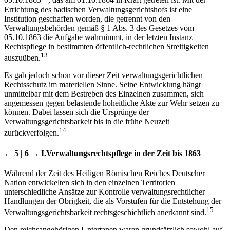
05.10.1863
, das am 01.10.1864 in Kraft getreten ist. Mit der
Errichtung des badischen Verwaltungsgerichtshofs ist eine
Institution geschaffen worden, die getrennt von den
Verwaltungsbehörden gemäß § 1 Abs. 3 des Gesetzes vom
05.10.1863 die Aufgabe wahrnimmt, in der letzten Instanz
Rechtspflege in bestimmten öffentlich-rechtlichen Streitigkeiten
13
auszuüben.
Es gab jedoch schon vor dieser Zeit verwaltungsgerichtlichen
Rechtsschutz im materiellen Sinne. Seine Entwicklung hängt
unmittelbar mit dem Bestreben des Einzelnen zusammen, sich
angemessen gegen belastende hoheitliche Akte zur Wehr setzen zu
können. Dabei lassen sich die Ursprünge der
Verwaltungsgerichtsbarkeit bis in die frühe Neuzeit
14
zurückverfolgen.
← 5 | 6 →
I.
Verwaltungsrechtspflege in der Zeit bis 1863
Während der Zeit des Heiligen Römischen Reiches Deutscher
Nation entwickelten sich in den einzelnen Territorien
unterschiedliche Ansätze zur Kontrolle verwaltungsrechtlicher
Handlungen der Obrigkeit, die als Vorstufen für die Entstehung der
15
Verwaltungsgerichtsbarkeit rechtsgeschichtlich anerkannt sind.
Den reichsangehörigen Untertanen waren grundsätzlich sowohl auf