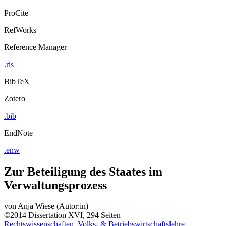
ProCite
RefWorks
Reference Manager
.ris
BibTeX
Zotero
.bib
EndNote
.enw
Zur Beteiligung des Staates im
Verwaltungsprozess
von
Anja Wiese (Autor:in)
©2014
Dissertation
XVI, 294 Seiten
Rechtswissenschaften, Volks- & Betriebswirtschaftslehre