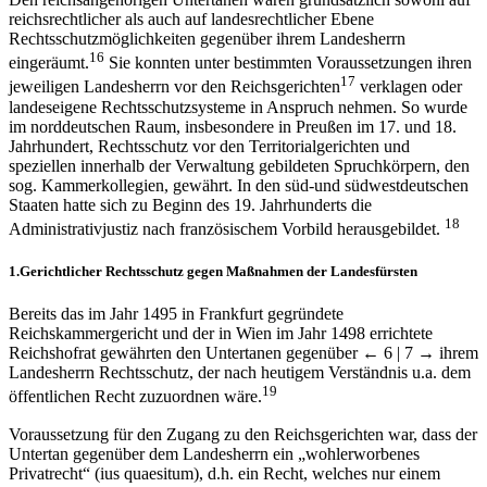
reichsrechtlicher als auch auf landesrechtlicher Ebene
Rechtsschutzmöglichkeiten gegenüber ihrem Landesherrn
16
eingeräumt.
Sie konnten unter bestimmten Voraussetzungen ihren
17
jeweiligen Landesherrn vor den Reichsgerichten
verklagen oder
landeseigene Rechtsschutzsysteme in Anspruch nehmen. So wurde
im norddeutschen Raum, insbesondere in Preußen im 17. und 18.
Jahrhundert, Rechtsschutz vor den Territorialgerichten und
speziellen innerhalb der Verwaltung gebildeten Spruchkörpern, den
sog. Kammerkollegien, gewährt. In den süd-und südwestdeutschen
Staaten hatte sich zu Beginn des 19. Jahrhunderts die
18
Administrativjustiz nach französischem Vorbild herausgebildet.
1.
Gerichtlicher Rechtsschutz gegen Maßnahmen der Landesfürsten
Bereits das im Jahr 1495 in Frankfurt gegründete
Reichskammergericht und der in Wien im Jahr 1498 errichtete
Reichshofrat gewährten den Untertanen gegenüber
← 6 | 7 →
ihrem
Landesherrn Rechtsschutz, der nach heutigem Verständnis u.a. dem
19
öffentlichen Recht zuzuordnen wäre.
Voraussetzung für den Zugang zu den Reichsgerichten war, dass der
Untertan gegenüber dem Landesherrn ein „wohlerworbenes
Privatrecht“ (ius quaesitum), d.h. ein Recht, welches nur einem