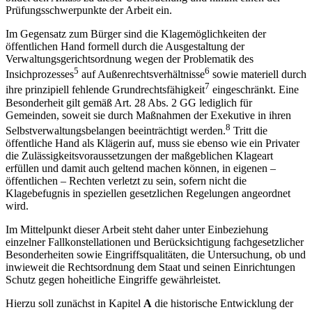
Prüfungsschwerpunkte der Arbeit ein.
Im Gegensatz zum Bürger sind die Klagemöglichkeiten der
öffentlichen Hand formell durch die Ausgestaltung der
Verwaltungsgerichtsordnung wegen der Problematik des
5
6
Insichprozesses
auf Außenrechtsverhältnisse
sowie materiell durch
7
ihre prinzipiell fehlende Grundrechtsfähigkeit
eingeschränkt. Eine
Besonderheit gilt gemäß Art. 28 Abs. 2 GG lediglich für
Gemeinden, soweit sie durch Maßnahmen der Exekutive in ihren
8
Selbstverwaltungsbelangen beeinträchtigt werden.
Tritt die
öffentliche Hand als Klägerin auf, muss sie ebenso wie ein Privater
die Zulässigkeitsvoraussetzungen der maßgeblichen Klageart
erfüllen und damit auch geltend machen können, in eigenen –
öffentlichen – Rechten verletzt zu sein, sofern nicht die
Klagebefugnis in speziellen gesetzlichen Regelungen angeordnet
wird.
Im Mittelpunkt dieser Arbeit steht daher unter Einbeziehung
einzelner Fallkonstellationen und Berücksichtigung fachgesetzlicher
Besonderheiten sowie Eingriffsqualitäten, die Untersuchung, ob und
inwieweit die Rechtsordnung dem Staat und seinen Einrichtungen
Schutz gegen hoheitliche Eingriffe gewährleistet.
Hierzu soll zunächst in Kapitel
A
die historische Entwicklung der