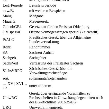
Leg.-Periode
Legislaturperiode
m.w.B.
mit weiteren Beispielen
Maßg.
Maßgabe
MauerG
Mauergesetz
OldenbGBl.
Gesetzblatt für den Freistaat Oldenburg
OV spezial
Offene Vermögensfragen spezial (Zeitschrift)
Preußisches Gesetz über die Allgemeine
PrALG
Landesverwal-tung
Rdnr.
Randnummer
SA
Sachsen-Anhalt
Sachgeb.
Sachgebiet
SächsVerf
Verfassung des Freistaates Sachsen
Sächsisches Gesetz über die
SächsVRPG
Verwaltungsrechtspflege
sog.
sogenannte/sogenannten
← XV | XVI →
unter anderem
u.a.
Gesetz über ergänzende Vorschriften zu
UmwRG
Rechtsbehelfen in Umweltangelegenheiten nach
der EG-Richtlinie 2003/35/EG
URG
Umweltrahmengesetz