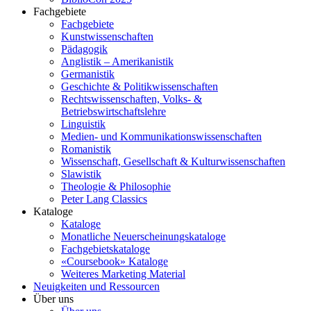
Fachgebiete
Fachgebiete
Kunstwissenschaften
Pädagogik
Anglistik – Amerikanistik
Germanistik
Geschichte & Politikwissenschaften
Rechtswissenschaften, Volks- &
Betriebswirtschaftslehre
Linguistik
Medien- und Kommunikationswissenschaften
Romanistik
Wissenschaft, Gesellschaft & Kulturwissenschaften
Slawistik
Theologie & Philosophie
Peter Lang Classics
Kataloge
Kataloge
Monatliche Neuerscheinungskataloge
Fachgebietskataloge
«Coursebook» Kataloge
Weiteres Marketing Material
Neuigkeiten und Ressourcen
Über uns