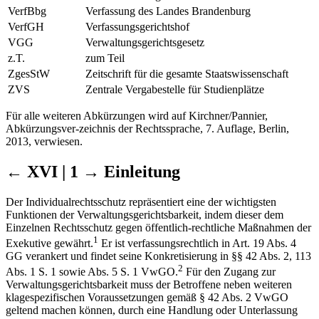
VerfBbg
Verfassung des Landes Brandenburg
VerfGH
Verfassungsgerichtshof
VGG
Verwaltungsgerichtsgesetz
z.T.
zum Teil
ZgesStW
Zeitschrift für die gesamte Staatswissenschaft
ZVS
Zentrale Vergabestelle für Studienplätze
Für alle weiteren Abkürzungen wird auf Kirchner/Pannier,
Abkürzungsver-zeichnis der Rechtssprache, 7. Auflage, Berlin,
2013, verwiesen.
← XVI | 1 →
Einleitung
Der Individualrechtsschutz repräsentiert eine der wichtigsten
Funktionen der Verwaltungsgerichtsbarkeit, indem dieser dem
Einzelnen Rechtsschutz gegen öffentlich-rechtliche Maßnahmen der
1
Exekutive gewährt.
Er ist verfassungsrechtlich in Art. 19 Abs. 4
GG verankert und findet seine Konkretisierung in §§ 42 Abs. 2, 113
2
Abs. 1 S. 1 sowie Abs. 5 S. 1 VwGO.
Für den Zugang zur
Verwaltungsgerichtsbarkeit muss der Betroffene neben weiteren
klagespezifischen Voraussetzungen gemäß § 42 Abs. 2 VwGO
geltend machen können, durch eine Handlung oder Unterlassung