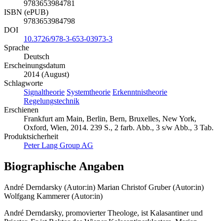
9783653984781
ISBN (ePUB)
9783653984798
DOI
10.3726/978-3-653-03973-3
Sprache
Deutsch
Erscheinungsdatum
2014 (August)
Schlagworte
Signaltheorie
Systemtheorie
Erkenntnistheorie
Regelungstechnik
Erschienen
Frankfurt am Main, Berlin, Bern, Bruxelles, New York,
Oxford, Wien, 2014. 239 S., 2 farb. Abb., 3 s/w Abb., 3 Tab.
Produktsicherheit
Peter Lang Group AG
Biographische Angaben
André Derndarsky (Autor:in)
Marian Christof Gruber (Autor:in)
Wolfgang Kammerer (Autor:in)
André Derndarsky, promovierter Theologe, ist Kalasantiner und