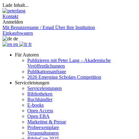
Lade Inhalt...
Kontakt
Anmelden
Mit Benutzername / Email
Über Ihre Institution
Einkaufswagen
de
en
fr
Für Autoren
Publizieren mit Peter Lang – Akademische
Veröffentlichungen
Publikationsanfrage
2026 Emerging Scholars Competition
Serviceleistungen
Serviceleistungen
Bibliotheken
Buchhändler
E-books
Open Access
Open EBA
Marketing & Presse
Probeexemplare
Veranstaltungen
BiblioCon 2025