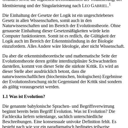
1
Identisierung und der Singularisierung nach L
G
.
EO
ABRIEL
Die Einhaltung der Gesetze der Logik ist ein ungeschriebenes
Gesetz in allen Wissenschaften, somit auch in den
Naturwissenschaften und im Bereich der Evolutionstheorie. Ohne
genaueste Einhaltung dieser Gesetzmäßigkeiten würde kein
Computer funktionieren. Somit ist es redlich, die Gültigkeit der
Logik auch im Bereich der Erkenntnisfindung in der Biologie
einzufordern. Alles Andere wäre Ideologie, aber nicht Wissenschaft.
Da aber die erkenntnistheoretische und mathematische Seite der
Evolutionstheorie deren größte interdisziplinäre Schwachstellen
darstellen, kommt von dieser Seite die stärkste Kritik. Es wird an
dieser Stelle aber ausdrücklich betont, dass die
naturwissenschaftlichen (biochemischen, biologischen) Ergebnisse
der Evolutionsforschung nicht Gegenstand der Kritik sind sondern
als gültig vorausgesetzt werden.
1.1 Was ist Evolution?
Die genannte babylonische Sprachen- und Begriffsverwirrung
beginnt bereits beim Begriff Evolution. Was ist Evolution? Die
Fachlexika liefern seitenlange, sachlich unterschiedliche
Beschreibungen. Eine konsensuale univoke Definition fehlt. Es
besteht nach wie vor ein paradigmatisch bedingtes teilweise