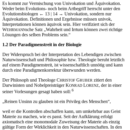
Es kommt zur Vermischung von Univokation und Äquivokation.
Weder beim Evolutions- noch beim Artbegriff herrscht unter den
Evolutionsbiologen
← 13 | 14 →
Univokation, sondern nur
Äquivokation. Definitionen und Ergebnisse müssen univok,
Interpretationen können äquivok sein. Hier verifiziert sich der
W
sche Satz „Wahrheit und Irrtum können zwei richtige
EHRMANN
Lösungen des selben Problems sein.“
1.2 Der Paradigmenstreit in der Biologie
Der Widerspruch bei der Interpretation des Lebendigen zwischen
Naturwissenschaft und Philosophie bzw. Theologie beruht letztlich
auf einem Paradigmenstreit, ist wissenschaftlich unnötig und kann
durch eine Paradigmenkorrektur überwunden werden.
Der Philosoph und Theologe C
G
zitiert den
HRISTOF
RUBER
Darwinisten und Nobelpreisträger K
L
, der in einer
ONRAD
ORENZ
6
seiner Vorlesungen gesagt haben soll:
„Reinen Unsinn zu glauben ist ein Privileg des Menschen“,
weil er die Kontrollen abschaffen kann, um umkehrbar aus Geist
Materie zu machen, wie es passt. Seit der Aufklärung erfolgt
axiomatisch eine monomodale Zuweisung der Materie als einzig
gültige Form der Wirklichkeit in den Naturwissenschaften. In den