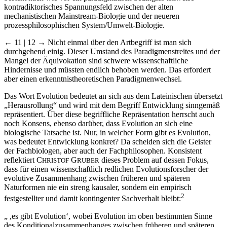
kontradiktorisches Spannungsfeld zwischen der alten
mechanistischen Mainstream-Biologie und der neueren
prozessphilosophischen System/Umwelt-Biologie.
← 11 | 12 →
Nicht einmal über den Artbegriff ist man sich
durchgehend einig. Dieser Umstand des Paradigmenstreites und der
Mangel der Äquivokation sind schwere wissenschaftliche
Hindernisse und müssten endlich behoben werden. Das erfordert
aber einen erkenntnistheoretischen Paradigmenwechsel.
Das Wort Evolution bedeutet an sich aus dem Lateinischen übersetzt
„Herausrollung“ und wird mit dem Begriff Entwicklung sinngemäß
repräsentiert. Über diese begriffliche Repräsentation herrscht auch
noch Konsens, ebenso darüber, dass Evolution an sich eine
biologische Tatsache ist. Nur, in welcher Form gibt es Evolution,
was bedeutet Entwicklung konkret? Da scheiden sich die Geister
der Fachbiologen, aber auch der Fachphilosophen. Konsistent
reflektiert C
G
dieses Problem auf dessen Fokus,
HRISTOF
RUBER
dass für einen wissenschaftlich redlichen Evolutionsforscher der
evolutive Zusammenhang zwischen früheren und späteren
Naturformen nie ein streng kausaler, sondern ein empirisch
2
festgestellter und damit kontingenter Sachverhalt bleibt:
„ ,es gibt Evolution‘, wobei Evolution im oben bestimmten Sinne
des Konditionalzusammenhanges zwischen früheren und späteren