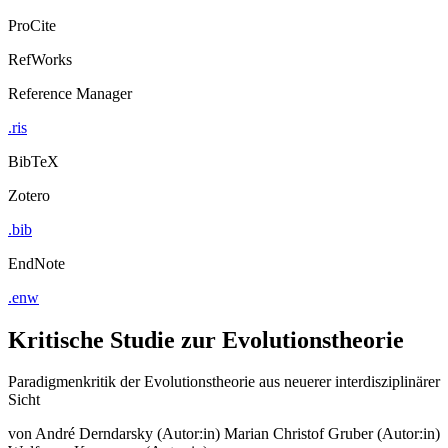
ProCite
RefWorks
Reference Manager
.ris
BibTeX
Zotero
.bib
EndNote
.enw
Kritische Studie zur Evolutionstheorie
Paradigmenkritik der Evolutionstheorie aus neuerer interdisziplinärer
Sicht
von
André Derndarsky (Autor:in)
Marian Christof Gruber (Autor:in)