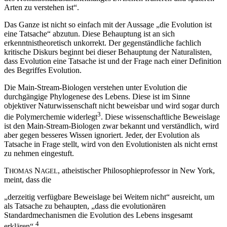
Arten zu verstehen ist“.
Das Ganze ist nicht so einfach mit der Aussage „die Evolution ist
eine Tatsache“ abzutun. Diese Behauptung ist an sich
erkenntnistheoretisch unkorrekt. Der gegenständliche fachlich
kritische Diskurs beginnt bei dieser Behauptung der Naturalisten,
dass Evolution eine Tatsache ist und der Frage nach einer Definition
des Begriffes Evolution.
Die Main-Stream-Biologen verstehen unter Evolution die
durchgängige Phylogenese des Lebens. Diese ist im Sinne
objektiver Naturwissenschaft nicht beweisbar und wird sogar durch
3
die Polymerchemie widerlegt
. Diese wissenschaftliche Beweislage
ist den Main-Stream-Biologen zwar bekannt und verständlich, wird
aber gegen besseres Wissen ignoriert. Jeder, der Evolution als
Tatsache in Frage stellt, wird von den Evolutionisten als nicht ernst
zu nehmen eingestuft.
T
N
, atheistischer Philosophieprofessor in New York,
HOMAS
AGEL
meint, dass die
„derzeitig verfügbare Beweislage bei Weitem nicht“ ausreicht, um
als Tatsache zu behaupten, „dass die evolutionären
Standardmechanismen die Evolution des Lebens insgesamt
4
erklären“.