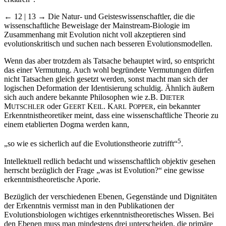
← 12 | 13 →
Die Natur- und Geisteswissenschaftler, die die
wissenschaftliche Beweislage der Mainstream-Biologie im
Zusammenhang mit Evolution nicht voll akzeptieren sind
evolutionskritisch und suchen nach besseren Evolutionsmodellen.
Wenn das aber trotzdem als Tatsache behauptet wird, so entspricht
das einer Vermutung. Auch wohl begründete Vermutungen dürfen
nicht Tatsachen gleich gesetzt werden, sonst macht man sich der
logischen Deformation der Identisierung schuldig. Ähnlich äußern
sich auch andere bekannte Philosophen wie z.B. D
IETER
M
oder G
K
. K
P
, ein bekannter
UTSCHLER
EERT
EIL
ARL
OPPER
Erkenntnistheoretiker meint, dass eine wissenschaftliche Theorie zu
einem etablierten Dogma werden kann,
5
„so wie es sicherlich auf die Evolutionstheorie zutrifft“
.
Intellektuell redlich bedacht und wissenschaftlich objektiv gesehen
herrscht bezüglich der Frage „was ist Evolution?“ eine gewisse
erkenntnistheoretische Aporie.
Bezüglich der verschiedenen Ebenen, Gegenstände und Dignitäten
der Erkenntnis vermisst man in den Publikationen der
Evolutionsbiologen wichtiges erkenntnistheoretisches Wissen. Bei
den Ebenen muss man mindestens drei unterscheiden, die primäre