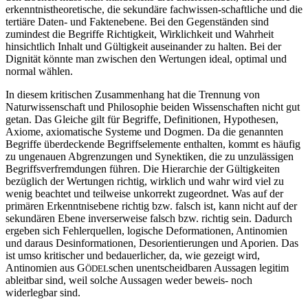
erkenntnistheoretische, die sekundäre fachwissen-schaftliche und die
tertiäre Daten- und Faktenebene. Bei den Gegenständen sind
zumindest die Begriffe Richtigkeit, Wirklichkeit und Wahrheit
hinsichtlich Inhalt und Gültigkeit auseinander zu halten. Bei der
Dignität könnte man zwischen den Wertungen ideal, optimal und
normal wählen.
In diesem kritischen Zusammenhang hat die Trennung von
Naturwissenschaft und Philosophie beiden Wissenschaften nicht gut
getan. Das Gleiche gilt für Begriffe, Definitionen, Hypothesen,
Axiome, axiomatische Systeme und Dogmen. Da die genannten
Begriffe überdeckende Begriffselemente enthalten, kommt es häufig
zu ungenauen Abgrenzungen und Synektiken, die zu unzulässigen
Begriffsverfremdungen führen. Die Hierarchie der Gültigkeiten
bezüglich der Wertungen richtig, wirklich und wahr wird viel zu
wenig beachtet und teilweise unkorrekt zugeordnet. Was auf der
primären Erkenntnisebene richtig bzw. falsch ist, kann nicht auf der
sekundären Ebene inverserweise falsch bzw. richtig sein. Dadurch
ergeben sich Fehlerquellen, logische Deformationen, Antinomien
und daraus Desinformationen, Desorientierungen und Aporien. Das
ist umso kritischer und bedauerlicher, da, wie gezeigt wird,
Antinomien aus G
schen unentscheidbaren Aussagen legitim
ÖDEL
ableitbar sind, weil solche Aussagen weder beweis- noch
widerlegbar sind.