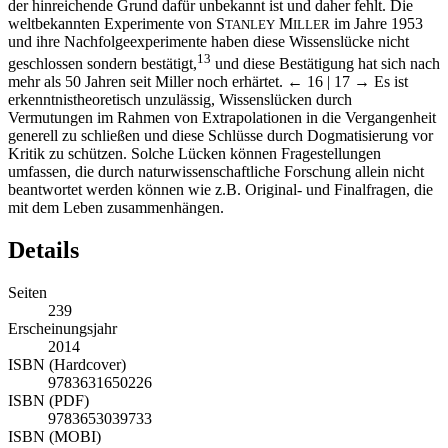
der hinreichende Grund dafür unbekannt ist und daher fehlt. Die
weltbekannten Experimente von S
M
im Jahre 1953
TANLEY
ILLER
und ihre Nachfolgeexperimente haben diese Wissenslücke nicht
13
geschlossen sondern bestätigt,
und diese Bestätigung hat sich nach
mehr als 50 Jahren seit Miller noch erhärtet.
← 16 | 17 →
Es ist
erkenntnistheoretisch unzulässig, Wissenslücken durch
Vermutungen im Rahmen von Extrapolationen in die Vergangenheit
generell zu schließen und diese Schlüsse durch Dogmatisierung vor
Kritik zu schützen. Solche Lücken können Fragestellungen
umfassen, die durch naturwissenschaftliche Forschung allein nicht
beantwortet werden können wie z.B. Original- und Finalfragen, die
mit dem Leben zusammenhängen.
Details
Seiten
239
Erscheinungsjahr
2014
ISBN (Hardcover)
9783631650226
ISBN (PDF)
9783653039733
ISBN (MOBI)