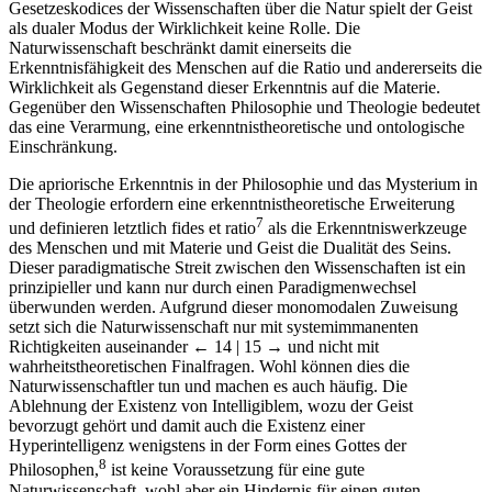
Gesetzeskodices der Wissenschaften über die Natur spielt der Geist
als dualer Modus der Wirklichkeit keine Rolle. Die
Naturwissenschaft beschränkt damit einerseits die
Erkenntnisfähigkeit des Menschen auf die Ratio und andererseits die
Wirklichkeit als Gegenstand dieser Erkenntnis auf die Materie.
Gegenüber den Wissenschaften Philosophie und Theologie bedeutet
das eine Verarmung, eine erkenntnistheoretische und ontologische
Einschränkung.
Die apriorische Erkenntnis in der Philosophie und das Mysterium in
der Theologie erfordern eine erkenntnistheoretische Erweiterung
7
und definieren letztlich fides et ratio
als die Erkenntniswerkzeuge
des Menschen und mit Materie und Geist die Dualität des Seins.
Dieser paradigmatische Streit zwischen den Wissenschaften ist ein
prinzipieller und kann nur durch einen Paradigmenwechsel
überwunden werden. Aufgrund dieser monomodalen Zuweisung
setzt sich die Naturwissenschaft nur mit systemimmanenten
Richtigkeiten auseinander
← 14 | 15 →
und nicht mit
wahrheitstheoretischen Finalfragen. Wohl können dies die
Naturwissenschaftler tun und machen es auch häufig. Die
Ablehnung der Existenz von Intelligiblem, wozu der Geist
bevorzugt gehört und damit auch die Existenz einer
Hyperintelligenz wenigstens in der Form eines Gottes der
8
Philosophen,
ist keine Voraussetzung für eine gute
Naturwissenschaft, wohl aber ein Hindernis für einen guten