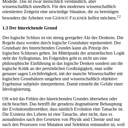
Modelle. Das ist zwar menschlich verständlich, aber
wissenschaftlich unredlich. Für den modernen wissenschaftlich
orientierten Zeitgeist eine unwürdige Situation, die zu bereinigen
12
besonders die Arbeiten von G
F
helfen möchten.
ERNOT
ALKNER
1.3 Der hinreichende Grund
Der logische Schluss ist ein streng geregelter Akt des Denkens. Die
Regeln dazu werden durch logische Grundsätze repräsentiert. Der
Grundsatz des hinreichenden Grundes kann als Prinzip des
logischen Schlusses gelten. Im Mittelpunkt der aristotelischen Logik
steht der Syllogismus. Im Folgenden geht es nicht um eine
philosophische Einführung in das logische Denken sondern um die
logische Kritik an der persönlichen Großzügigkeit, man sollte
genauer sagen Leichtfertigkeit, mit der manche Wissenschaftler mit
logischen Grundsätzen umgehen und wissenschaftlich objektive
Ergebnisse subjektiv interpretieren. Damit entsteht die Gefahr einer
Ideologisierung.
Oft wird das Fehlen des hinreichenden Grundes übersehen oder
nicht beachtet. Das betrifft die geradezu dogmatisierte Behauptung
der Evolutionstheoretiker, dass nämlich Evolution eine Tatsache ist.
Die Existenz des Lebens ist eine Tatsache, aber nicht, dass es
ausnahmslos nach den Gesetzen von Physik und Chemie und nur
nach den Prozessen von Mutation und Selektion entstanden ist, weil