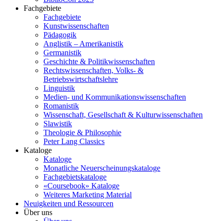
Fachgebiete
Fachgebiete
Kunstwissenschaften
Pädagogik
Anglistik – Amerikanistik
Germanistik
Geschichte & Politikwissenschaften
Rechtswissenschaften, Volks- &
Betriebswirtschaftslehre
Linguistik
Medien- und Kommunikationswissenschaften
Romanistik
Wissenschaft, Gesellschaft & Kulturwissenschaften
Slawistik
Theologie & Philosophie
Peter Lang Classics
Kataloge
Kataloge
Monatliche Neuerscheinungskataloge
Fachgebietskataloge
«Coursebook» Kataloge
Weiteres Marketing Material
Neuigkeiten und Ressourcen
Über uns