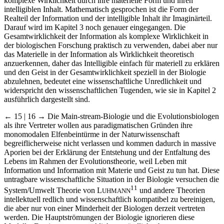
komplexe Wirklichkeit durch ihre materielle Form und ihren
intelligiblen Inhalt. Mathematisch gesprochen ist die Form der
Realteil der Information und der intelligible Inhalt ihr Imaginärteil.
Darauf wird im Kapitel 3 noch genauer eingegangen. Die
Gesamtwirklichkeit der Information als komplexe Wirklichkeit in
der biologischen Forschung praktisch zu verwenden, dabei aber nur
das Materielle in der Information als Wirklichkeit theoretisch
anzuerkennen, daher das Intelligible einfach für materiell zu erklären
und den Geist in der Gesamtwirklichkeit speziell in der Biologie
abzulehnen, bedeutet eine wissenschaftliche Unredlichkeit und
widerspricht den wissenschaftlichen Tugenden, wie sie in Kapitel 2
ausführlich dargestellt sind.
← 15 | 16 →
Die Main-stream-Biologie und die Evolutionsbiologen
als ihre Vertreter wollen aus paradigmatischen Gründen ihre
monomodalen Elfenbeintürme in der Naturwissenschaft
begreiflicherweise nicht verlassen und kommen dadurch in massive
Aporien bei der Erklärung der Entstehung und der Entfaltung des
Lebens im Rahmen der Evolutionstheorie, weil Leben mit
Information und Information mit Materie und Geist zu tun hat. Diese
untragbare wissenschaftliche Situation in der Biologie versuchen die
11
System/Umwelt Theorie von L
und andere Theorien
UHMANN
intellektuell redlich und wissenschaftlich kompatibel zu bereinigen,
die aber nur von einer Minderheit der Biologen derzeit vertreten
werden. Die Hauptströmungen der Biologie ignorieren diese