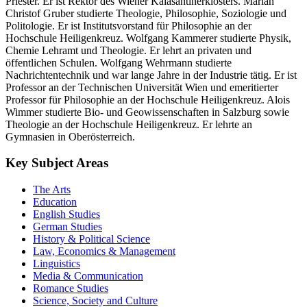
Priester. Er ist Rektor des Wiener Kalasantinerklosters. Marian
Christof Gruber studierte Theologie, Philosophie, Soziologie und
Politologie. Er ist Institutsvorstand für Philosophie an der
Hochschule Heiligenkreuz. Wolfgang Kammerer studierte Physik,
Chemie Lehramt und Theologie. Er lehrt an privaten und
öffentlichen Schulen. Wolfgang Wehrmann studierte
Nachrichtentechnik und war lange Jahre in der Industrie tätig. Er ist
Professor an der Technischen Universität Wien und emeritierter
Professor für Philosophie an der Hochschule Heiligenkreuz. Alois
Wimmer studierte Bio- und Geowissenschaften in Salzburg sowie
Theologie an der Hochschule Heiligenkreuz. Er lehrte an
Gymnasien in Oberösterreich.
Key Subject Areas
The Arts
Education
English Studies
German Studies
History & Political Science
Law, Economics & Management
Linguistics
Media & Communication
Romance Studies
Science, Society and Culture