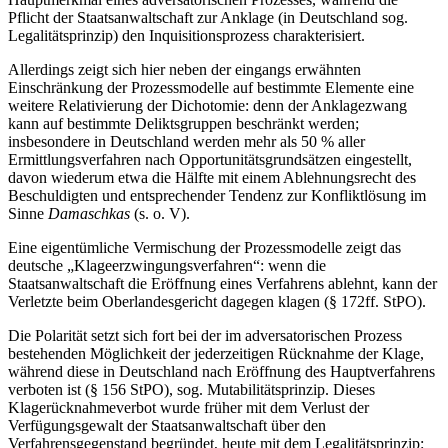
Pflicht der Staatsanwaltschaft zur Anklage (in Deutschland sog.
Legalitätsprinzip) den Inquisitionsprozess charakterisiert.
Allerdings zeigt sich hier neben der eingangs erwähnten
Einschränkung der Prozessmodelle auf bestimmte Elemente eine
weitere Relativierung der Dichotomie: denn der Anklagezwang
kann auf bestimmte Deliktsgruppen beschränkt werden;
insbesondere in Deutschland werden mehr als 50 % aller
Ermittlungsverfahren nach Opportunitätsgrundsätzen eingestellt,
davon wiederum etwa die Hälfte mit einem Ablehnungsrecht des
Beschuldigten und entsprechender Tendenz zur Konfliktlösung im
Sinne
Damaschkas
(s. o. V).
Eine eigentümliche Vermischung der Prozessmodelle zeigt das
deutsche „Klageerzwingungsverfahren“: wenn die
Staatsanwaltschaft die Eröffnung eines Verfahrens ablehnt, kann der
Verletzte beim Oberlandesgericht dagegen klagen (§ 172ff. StPO).
Die Polarität setzt sich fort bei der im adversatorischen Prozess
bestehenden Möglichkeit der jederzeitigen Rücknahme der Klage,
während diese in Deutschland nach Eröffnung des Hauptverfahrens
verboten ist (§ 156 StPO), sog. Mutabilitätsprinzip. Dieses
Klagerücknahmeverbot wurde früher mit dem Verlust der
Verfügungsgewalt der Staatsanwaltschaft über den
Verfahrensgegenstand begründet, heute mit dem Legalitätsprinzip: