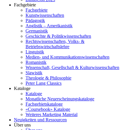
Fachgebiete
Fachgebiete
Kunstwissenschaften
Pädagogik
Anglistik – Amerikanistik
Germanistik
Geschichte & Politikwissenschaften
Rechtswissenschaften, Volks- &
Betriebswirtschaftslehre
Linguistik
Medien- und Kommunikationswissenschaften
Romanistik
Wissenschaft, Gesellschaft & Kulturwissenschaften
Slawistik
Theologie & Philosophie
Peter Lang Classics
Kataloge
Kataloge
Monatliche Neuerscheinungskataloge
Fachgebietskataloge
«Coursebook» Kataloge
Weiteres Marketing Material
Neuigkeiten und Ressourcen
Über uns