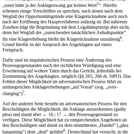
5
„sonst hätte ja der Anklagezwang gar keinen Wert
“. Hierfür
scheinen einige Vorschriften zu sprechen, nach denen nach dem
Wegfall der Opportunitätsgründe eine Klagerücknahme auch noch
nach der Eröffnung des Hauptverfahrens zulässig ist. Bei näherem
Zusehen trägt die Begründung mit dem Legalitätsprinzip aber nicht,
denn bei Wegfall der „zureichenden tatsächlichen Anhaltspunkte“
6
für eine Klageerhebung bleibt die Klagerücknahme unzulässig
.
Grund hierfür ist der Anspruch des Angeklagten auf einen
Freispruch.
Dafür sind im inquisitorischen Prozess eine Änderung des
Prozessgegenstandes nach der rechtlichen Würdigung und eine
Erweiterung auf weitere Taten durch das Gericht, jedenfalls bei
Zustimmung des Angeklagten, möglich (§§ 265, 266 dt. StPO). Das
Fehlen dieser Möglichkeit im adversatorischen Prozess führt zu
umfangreichen Anklageerhebungen „auf Vorrat“ (sog. „over-
7
charging“)
.
Auf der anderen Seite besteht im adversatorischen Prozess für den
Beschuldigten die Möglichkeit, die Anklage anzuerkennen (guilty
plea) und damit über
← 16 | 17 →
den Prozessgegenstand zu
verfügen. Diese Möglichkeit hat zu entsprechenden Angeboten an
den Beschuldigten und damit zu dem umstrittenen „Handel“ („plea
8
bargaining“) dem „deal“ geführt
. Deutschland hat versucht, in die