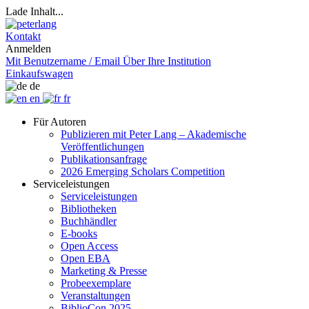
Lade Inhalt...
Kontakt
Anmelden
Mit Benutzername / Email
Über Ihre Institution
Einkaufswagen
de
en
fr
Für Autoren
Publizieren mit Peter Lang – Akademische
Veröffentlichungen
Publikationsanfrage
2026 Emerging Scholars Competition
Serviceleistungen
Serviceleistungen
Bibliotheken
Buchhändler
E-books
Open Access
Open EBA
Marketing & Presse
Probeexemplare
Veranstaltungen
BiblioCon 2025