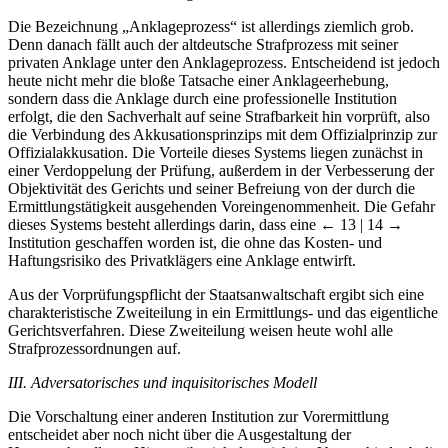
Die Bezeichnung „Anklageprozess“ ist allerdings ziemlich grob.
Denn danach fällt auch der altdeutsche Strafprozess mit seiner
privaten Anklage unter den Anklageprozess. Entscheidend ist jedoch
heute nicht mehr die bloße Tatsache einer Anklageerhebung,
sondern dass die Anklage durch eine professionelle Institution
erfolgt, die den Sachverhalt auf seine Strafbarkeit hin vorprüft, also
die Verbindung des Akkusationsprinzips mit dem Offizialprinzip zur
Offizialakkusation. Die Vorteile dieses Systems liegen zunächst in
einer Verdoppelung der Prüfung, außerdem in der Verbesserung der
Objektivität des Gerichts und seiner Befreiung von der durch die
Ermittlungstätigkeit ausgehenden Voreingenommenheit. Die Gefahr
dieses Systems besteht allerdings darin, dass eine
← 13 | 14 →
Institution geschaffen worden ist, die ohne das Kosten- und
Haftungsrisiko des Privatklägers eine Anklage entwirft.
Aus der Vorprüfungspflicht der Staatsanwaltschaft ergibt sich eine
charakteristische Zweiteilung in ein Ermittlungs- und das eigentliche
Gerichtsverfahren. Diese Zweiteilung weisen heute wohl alle
Strafprozessordnungen auf.
III. Adversatorisches und inquisitorisches Modell
Die Vorschaltung einer anderen Institution zur Vorermittlung
entscheidet aber noch nicht über die Ausgestaltung der