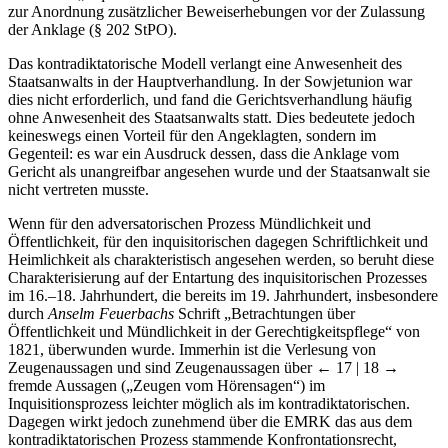
zur Anordnung zusätzlicher Beweiserhebungen vor der Zulassung
der Anklage (§ 202 StPO).
Das kontradiktatorische Modell verlangt eine Anwesenheit des
Staatsanwalts in der Hauptverhandlung. In der Sowjetunion war
dies nicht erforderlich, und fand die Gerichtsverhandlung häufig
ohne Anwesenheit des Staatsanwalts statt. Dies bedeutete jedoch
keineswegs einen Vorteil für den Angeklagten, sondern im
Gegenteil: es war ein Ausdruck dessen, dass die Anklage vom
Gericht als unangreifbar angesehen wurde und der Staatsanwalt sie
nicht vertreten musste.
Wenn für den adversatorischen Prozess Mündlichkeit und
Öffentlichkeit, für den inquisitorischen dagegen Schriftlichkeit und
Heimlichkeit als charakteristisch angesehen werden, so beruht diese
Charakterisierung auf der Entartung des inquisitorischen Prozesses
im 16.–18. Jahrhundert, die bereits im 19. Jahrhundert, insbesondere
durch
Anselm Feuerbachs
Schrift „Betrachtungen über
Öffentlichkeit und Mündlichkeit in der Gerechtigkeitspflege“ von
1821, überwunden wurde. Immerhin ist die Verlesung von
Zeugenaussagen und sind Zeugenaussagen über
← 17 | 18 →
fremde Aussagen („Zeugen vom Hörensagen“) im
Inquisitionsprozess leichter möglich als im kontradiktatorischen.
Dagegen wirkt jedoch zunehmend über die EMRK das aus dem
kontradiktatorischen Prozess stammende Konfrontationsrecht,