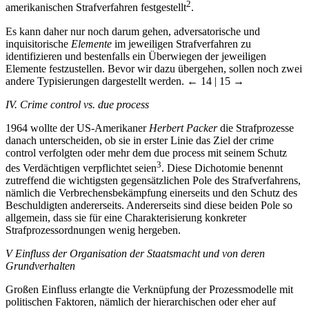
2
amerikanischen Strafverfahren festgestellt
.
Es kann daher nur noch darum gehen, adversatorische und
inquisitorische
Elemente
im jeweiligen Strafverfahren zu
identifizieren und bestenfalls ein Überwiegen der jeweiligen
Elemente festzustellen. Bevor wir dazu übergehen, sollen noch zwei
andere Typisierungen dargestellt werden.
← 14 | 15 →
IV. Crime control vs. due process
1964 wollte der US-Amerikaner
Herbert Packer
die Strafprozesse
danach unterscheiden, ob sie in erster Linie das Ziel der crime
control verfolgten oder mehr dem due process mit seinem Schutz
3
des Verdächtigen verpflichtet seien
. Diese Dichotomie benennt
zutreffend die wichtigsten gegensätzlichen Pole des Strafverfahrens,
nämlich die Verbrechensbekämpfung einerseits und den Schutz des
Beschuldigten andererseits. Andererseits sind diese beiden Pole so
allgemein, dass sie für eine Charakterisierung konkreter
Strafprozessordnungen wenig hergeben.
V Einfluss der Organisation der Staatsmacht und von deren
Grundverhalten
Großen Einfluss erlangte die Verknüpfung der Prozessmodelle mit
politischen Faktoren, nämlich der hierarchischen oder eher auf