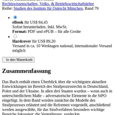
Rechtswissenschaften, Volks- & Betriebswirtschaftslehre
Reihe:
Studien des Instituts für Ostrecht München
, Band 79
eBook
für
US$ 84,45
Sofort herunterladen. Inkl. MwSt.
Format:
PDF und ePUB – für alle Geräte
Hardcover
für
US$ 89,20
Versand in ca. 10 Werktagen national, internationaler Versand
möglich
In den Warenkorb
Zusammenfassung
Das Buch enthält einen Überblick über die wichtigsten aktuellen
Entwicklungen im Bereich des Strafprozessrechts in Deutschland,
Polen und der Ukraine. In allen drei Staaten wurden – wenn auch in
unterschiedlichem Maße – adversatorische Elemente in die StPO
eingefügt. In dem Band werden zunächst die Modelle des
Strafprozesses erläutert und die Reformen vorgestellt, anschließend
werden ausgewählte, für das Strafverfahren besonders wichtige
Bereiche fokussiert: die Verteidigung, verdeckte