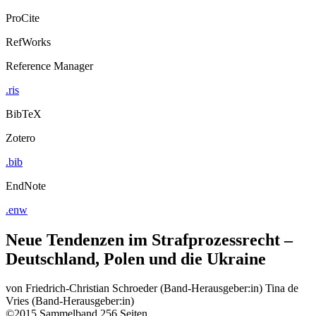
ProCite
RefWorks
Reference Manager
.ris
BibTeX
Zotero
.bib
EndNote
.enw
Neue Tendenzen im Strafprozessrecht –
Deutschland, Polen und die Ukraine
von
Friedrich-Christian Schroeder (Band-Herausgeber:in)
Tina de
Vries (Band-Herausgeber:in)
©2015
Sammelband
256 Seiten