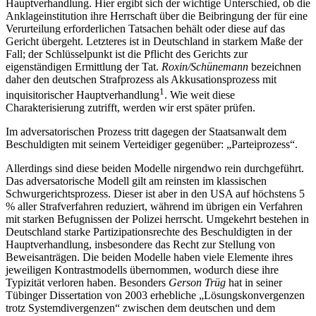
Hauptverhandlung. Hier ergibt sich der wichtige Unterschied, ob die
Anklageinstitution ihre Herrschaft über die Beibringung der für eine
Verurteilung erforderlichen Tatsachen behält oder diese auf das
Gericht übergeht. Letzteres ist in Deutschland in starkem Maße der
Fall; der Schlüsselpunkt ist die Pflicht des Gerichts zur
eigenständigen Ermittlung der Tat.
Roxin/Schünemann
bezeichnen
daher den deutschen Strafprozess als Akkusationsprozess mit
1
inquisitorischer Hauptverhandlung
. Wie weit diese
Charakterisierung zutrifft, werden wir erst später prüfen.
Im adversatorischen Prozess tritt dagegen der Staatsanwalt dem
Beschuldigten mit seinem Verteidiger gegenüber: „Parteiprozess“.
Allerdings sind diese beiden Modelle nirgendwo rein durchgeführt.
Das adversatorische Modell gilt am reinsten im klassischen
Schwurgerichtsprozess. Dieser ist aber in den USA auf höchstens 5
% aller Strafverfahren reduziert, während im übrigen ein Verfahren
mit starken Befugnissen der Polizei herrscht. Umgekehrt bestehen in
Deutschland starke Partizipationsrechte des Beschuldigten in der
Hauptverhandlung, insbesondere das Recht zur Stellung von
Beweisanträgen. Die beiden Modelle haben viele Elemente ihres
jeweiligen Kontrastmodells übernommen, wodurch diese ihre
Typizität verloren haben. Besonders
Gerson Trüg
hat in seiner
Tübinger Dissertation von 2003 erhebliche „Lösungskonvergenzen
trotz Systemdivergenzen“ zwischen dem deutschen und dem