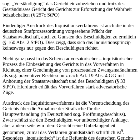
sog. „Verständigung“ das Gericht einzubeziehen und trotz des
Geständnisses Gericht des Gerichts zur Erforschung der Wahrheit
beizubehalten (§ 257c StPO).
Eindeutiger Ausdruck des Inquisitionsverfahrens ist auch die in der
deutschen Strafprozessordnung vorgesehene Pflicht der
Staatsanwaltschaft, auch zu Gunsten des Beschuldigten zu ermitteln
(§ 160 Abs. 2 StPO). Dies zeigt, dass sich das Inquisitionsprinzip
keineswegs nur gegen den Beschuldigten richtet.
Nicht ganz passt in das Schema adversatorischer – inquisitorischer
Prozess die Einbeziehung des Gerichts in das Vorverfahren in
Richtung einer Genehmigung von prozessualen Zwangsmaßnahmen
als sog. präventiver Rechtsschutz nach Art. 19 Abs. 4 GG mit
Anhörung der Staatsanwaltschaft und des Beschuldigten (§ 33
StPO). Hierdurch erhält das Vorverfahren stark adversatorische
Züge.
Ausdruck des Inquisitionsverfahrens ist die Vorentscheidung des
Gerichts über die Annahme der Strafsache für die
Hauptverhandlung (in Deutschland sog. Eröffnungsbeschluss).
Zwar schützt sie den Beschuldigten vor unberechtigter Anklage,
aber andererseits wird dem Gericht seine Unbefangenheit
9
genommen, zumal das Verfahren grundsätzlich schriftlich ist
.
Besonders „inquisitorisch“ ist die Befugnis des deutschen Gerichts