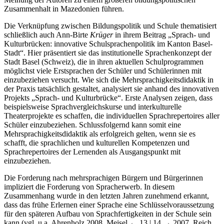
Zusammenhalt in Mazedonien führen.
Die Verknüpfung zwischen Bildungspolitik und Schule thematisiert
schließlich auch Ann-Birte
Krüger
in ihrem Beitrag „Sprach- und
Kulturbrücken: innovative Schulsprachenpolitik im Kanton Basel-
Stadt“. Hier präsentiert sie das institutionelle Sprachenkonzept der
Stadt Basel (Schweiz), die in ihren aktuellen Schulprogrammen
möglichst viele Erstsprachen der Schüler und Schülerinnen mit
einzubeziehen versucht. Wie sich die Mehrsprachigkeitsdidaktik in
der Praxis tatsächlich gestaltet, analysiert sie anhand des innovativen
Projekts „Sprach- und Kulturbrücke“. Erste Analysen zeigen, dass
beispielsweise Sprachvergleichskurse und interkulturelle
Theaterprojekte es schaffen, die individuellen Sprachrepertoires aller
Schüler einzubeziehen. Schlussfolgernd kann somit eine
Mehrsprachigkeitsdidaktik als erfolgreich gelten, wenn sie es
schafft, die sprachlichen und kulturellen Kompetenzen und
Sprachrepertoires der Lernenden als Ausgangspunkt mit
einzubeziehen.
Die Forderung nach mehrsprachigen Bürgern und Bürgerinnen
impliziert die Forderung von Spracherwerb. In diesem
Zusammenhang wurde in den letzten Jahren zunehmend erkannt,
dass das frühe Erlernen einer Sprache eine Schlüsselvoraussetzung
für den späteren Aufbau von Sprachfertigkeiten in der Schule sein
kann (vgl. u.a. Ahrenholz 2008, Meisel
← 13 | 14 →
2007, Reich