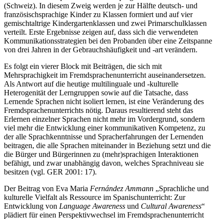
(Schweiz). In diesem Zweig werden je zur Hälfte deutsch- und
französischsprachige Kinder zu Klassen formiert und auf vier
gemischtaltrige Kindergartenklassen und zwei Primarschulklassen
verteilt. Erste Ergebnisse zeigen auf, dass sich die verwendeten
Kommunikationsstrategien bei den Probanden über eine Zeitspanne
von drei Jahren in der Gebrauchshäufigkeit und -art verändern.
Es folgt ein vierer Block mit Beiträgen, die sich mit
Mehrsprachigkeit im Fremdsprachenunterricht auseinandersetzen.
Als Antwort auf die heutige multilinguale und -kulturelle
Heterogenität der Lerngruppen sowie auf die Tatsache, dass
Lernende Sprachen nicht isoliert lernen, ist eine Veränderung des
Fremdsprachenunterrichts nötig. Daraus resultierend steht das
Erlernen einzelner Sprachen nicht mehr im Vordergrund, sondern
viel mehr die Entwicklung einer kommunikativen Kompetenz, zu
der alle Sprachkenntnisse und Spracherfahrungen der Lernenden
beitragen, die alle Sprachen miteinander in Beziehung setzt und die
die Bürger und Bürgerinnen zu (mehr)sprachigen Interaktionen
befähigt, und zwar unabhängig davon, welches Sprachniveau sie
besitzen (vgl. GER 2001: 17).
Der Beitrag von Eva Maria
Fernández Ammann
„Sprachliche und
kulturelle Vielfalt als Ressource im Spanischunterricht: Zur
Entwicklung von
Language Awareness
und
Cultural Awareness
“
plädiert für einen Perspektivwechsel im Fremdsprachenunterricht