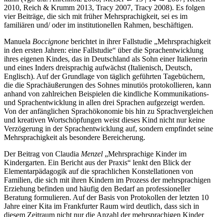
2010, Reich & Krumm 2013, Tracy 2007, Tracy 2008). Es folgen
vier Beiträge, die sich mit früher Mehrsprachigkeit, sei es im
familiären und/ oder im institutionellen Rahmen, beschäftigen.
Manuela
Boccignone
berichtet in ihrer Fallstudie „Mehrsprachigkeit
in den ersten Jahren: eine Fallstudie“ über die Sprachentwicklung
ihres eigenen Kindes, das in Deutschland als Sohn einer Italienerin
und eines Inders dreisprachig aufwächst (Italienisch, Deutsch,
Englisch). Auf der Grundlage von täglich geführten Tagebüchern,
die die Sprachäußerungen des Sohnes minutiös protokollieren, kann
anhand von zahlreichen Beispielen die kindliche Kommunikations-
und Sprachentwicklung in allen drei Sprachen aufgezeigt werden.
Von der anfänglichen Sprachökonomie bis hin zu Sprachvergleichen
und kreativen Wortschöpfungen weist dieses Kind nicht nur keine
Verzögerung in der Sprachentwicklung auf, sondern empfindet seine
Mehrsprachigkeit als besondere Bereicherung.
Der Beitrag von Claudia
Menzel
„Mehrsprachige Kinder im
Kindergarten. Ein Bericht aus der Praxis“ lenkt den Blick der
Elementarpädagogik auf die sprachlichen Konstellationen von
Familien, die sich mit ihren Kindern im Prozess der mehrsprachigen
Erziehung befinden und häufig den Bedarf an professioneller
Beratung formulieren. Auf der Basis von Protokollen der letzten 10
Jahre einer Kita im Frankfurter Raum wird deutlich, dass sich in
diesem Zeitraum nicht nur die Anzahl der mehrsprachigen Kinder