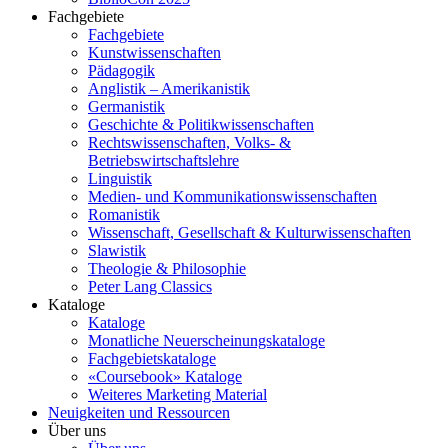
Fachgebiete
Fachgebiete
Kunstwissenschaften
Pädagogik
Anglistik – Amerikanistik
Germanistik
Geschichte & Politikwissenschaften
Rechtswissenschaften, Volks- &
Betriebswirtschaftslehre
Linguistik
Medien- und Kommunikationswissenschaften
Romanistik
Wissenschaft, Gesellschaft & Kulturwissenschaften
Slawistik
Theologie & Philosophie
Peter Lang Classics
Kataloge
Kataloge
Monatliche Neuerscheinungskataloge
Fachgebietskataloge
«Coursebook» Kataloge
Weiteres Marketing Material
Neuigkeiten und Ressourcen
Über uns