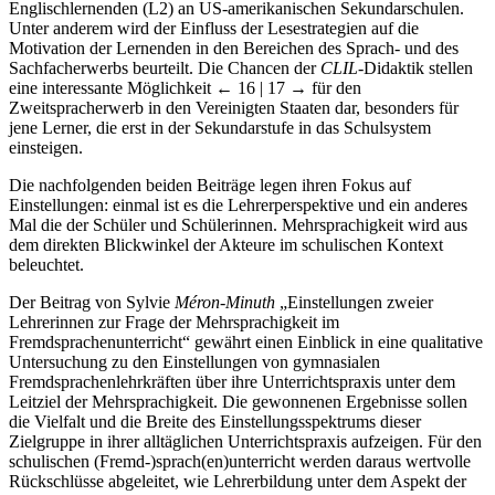
Englischlernenden (L2) an US-amerikanischen Sekundarschulen.
Unter anderem wird der Einfluss der Lesestrategien auf die
Motivation der Lernenden in den Bereichen des Sprach- und des
Sachfacherwerbs beurteilt. Die Chancen der
CLIL
-Didaktik stellen
eine interessante Möglichkeit
← 16 | 17 →
für den
Zweitspracherwerb in den Vereinigten Staaten dar, besonders für
jene Lerner, die erst in der Sekundarstufe in das Schulsystem
einsteigen.
Die nachfolgenden beiden Beiträge legen ihren Fokus auf
Einstellungen: einmal ist es die Lehrerperspektive und ein anderes
Mal die der Schüler und Schülerinnen. Mehrsprachigkeit wird aus
dem direkten Blickwinkel der Akteure im schulischen Kontext
beleuchtet.
Der Beitrag von Sylvie
Méron-Minuth
„Einstellungen zweier
Lehrerinnen zur Frage der Mehrsprachigkeit im
Fremdsprachenunterricht“ gewährt einen Einblick in eine qualitative
Untersuchung zu den Einstellungen von gymnasialen
Fremdsprachenlehrkräften über ihre Unterrichtspraxis unter dem
Leitziel der Mehrsprachigkeit. Die gewonnenen Ergebnisse sollen
die Vielfalt und die Breite des Einstellungsspektrums dieser
Zielgruppe in ihrer alltäglichen Unterrichtspraxis aufzeigen. Für den
schulischen (Fremd-)sprach(en)unterricht werden daraus wertvolle
Rückschlüsse abgeleitet, wie Lehrerbildung unter dem Aspekt der