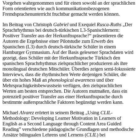
Vorgehen wahrgenommen und für einen sowohl an der sprachlichen
Form orientierten wie auch kommunikationsbezogenen
Fremdsprachenunterricht fruchtbar gemacht werden können.
Im Beitrag von Christoph
Gabriel
und Exequiel
Rusca-Ruths
„Der
Sprachrhythmus bei deutsch-türkischen L3-Spanischlernern:
Positiver Transfer aus der Herkunftssprache?“ präsentieren die
Autoren die Ergebnisse einer Pilotstudie zum Erwerb des
Spanischen (L3) durch deutsch-türkische Schüler in einem
Hamburger Gymnasium. Auf der Basis gelesener Sprachdaten wird
gezeigt, dass Schüler mit der Herkunftssprache Türkisch den
spanischen Sprachrhythmus zielsprachlicher produzieren als ihre
monolingual deutschen Mitschüler. Überdies zeigen semi-fokussierte
Interviews, dass die rhythmischen Werte derjenigen Schüler, die
über ein hohes Maß an
phonological awareness
und über
Mehrsprachigkeitsbewusstsein verfügen, den zielsprachlichen
Werten am besten entsprechen. Die Autoren mutmaßen, dass ein
potenziell positiver Transfer aus einer Herkunftssprache durch
bestimmte außersprachliche Faktoren begünstigt werden kann.
Michael
Alvarez
erörtert in seinem Beitrag „Using
CLIL
-
Methodology: Developing Learner Motivation in Learners of
English as a Second Language through Content Area Guided
Reading” verschiedene pädagogische Grundlagen und methodische
Ansätze bilingualen Lehrens und Lernens (
CLIL
) bei