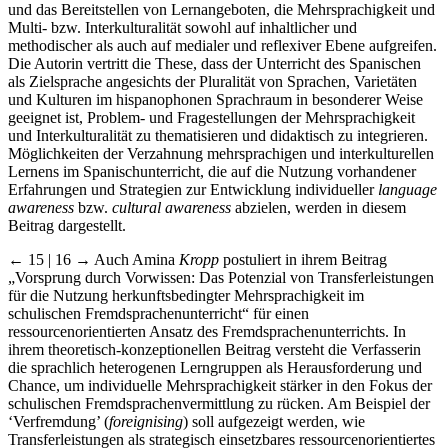
und das Bereitstellen von Lernangeboten, die Mehrsprachigkeit und
Multi- bzw. Interkulturalität sowohl auf inhaltlicher und
methodischer als auch auf medialer und reflexiver Ebene aufgreifen.
Die Autorin vertritt die These, dass der Unterricht des Spanischen
als Zielsprache angesichts der Pluralität von Sprachen, Varietäten
und Kulturen im hispanophonen Sprachraum in besonderer Weise
geeignet ist, Problem- und Fragestellungen der Mehrsprachigkeit
und Interkulturalität zu thematisieren und didaktisch zu integrieren.
Möglichkeiten der Verzahnung mehrsprachigen und interkulturellen
Lernens im Spanischunterricht, die auf die Nutzung vorhandener
Erfahrungen und Strategien zur Entwicklung individueller
language
awareness
bzw.
cultural awareness
abzielen, werden in diesem
Beitrag dargestellt.
← 15 | 16 →
Auch Amina
Kropp
postuliert in ihrem Beitrag
„Vorsprung durch Vorwissen: Das Potenzial von Transferleistungen
für die Nutzung herkunftsbedingter Mehrsprachigkeit im
schulischen Fremdsprachenunterricht“ für einen
ressourcenorientierten Ansatz des Fremdsprachenunterrichts. In
ihrem theoretisch-konzeptionellen Beitrag versteht die Verfasserin
die sprachlich heterogenen Lerngruppen als Herausforderung und
Chance, um individuelle Mehrsprachigkeit stärker in den Fokus der
schulischen Fremdsprachenvermittlung zu rücken. Am Beispiel der
‘Verfremdung’ (
foreignising
) soll aufgezeigt werden, wie
Transferleistungen als strategisch einsetzbares ressourcenorientiertes