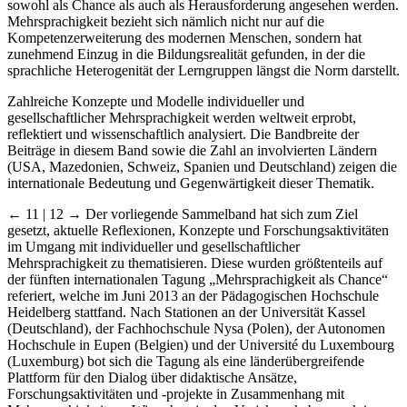
sowohl als Chance als auch als Herausforderung angesehen werden.
Mehrsprachigkeit bezieht sich nämlich nicht nur auf die
Kompetenzerweiterung des modernen Menschen, sondern hat
zunehmend Einzug in die Bildungsrealität gefunden, in der die
sprachliche Heterogenität der Lerngruppen längst die Norm darstellt.
Zahlreiche Konzepte und Modelle individueller und
gesellschaftlicher Mehrsprachigkeit werden weltweit erprobt,
reflektiert und wissenschaftlich analysiert. Die Bandbreite der
Beiträge in diesem Band sowie die Zahl an involvierten Ländern
(USA, Mazedonien, Schweiz, Spanien und Deutschland) zeigen die
internationale Bedeutung und Gegenwärtigkeit dieser Thematik.
← 11 | 12 →
Der vorliegende Sammelband hat sich zum Ziel
gesetzt, aktuelle Reflexionen, Konzepte und Forschungsaktivitäten
im Umgang mit individueller und gesellschaftlicher
Mehrsprachigkeit zu thematisieren. Diese wurden größtenteils auf
der fünften internationalen Tagung „Mehrsprachigkeit als Chance“
referiert, welche im Juni 2013 an der Pädagogischen Hochschule
Heidelberg stattfand. Nach Stationen an der Universität Kassel
(Deutschland), der Fachhochschule Nysa (Polen), der Autonomen
Hochschule in Eupen (Belgien) und der Université du Luxembourg
(Luxemburg) bot sich die Tagung als eine länderübergreifende
Plattform für den Dialog über didaktische Ansätze,
Forschungsaktivitäten und -projekte in Zusammenhang mit