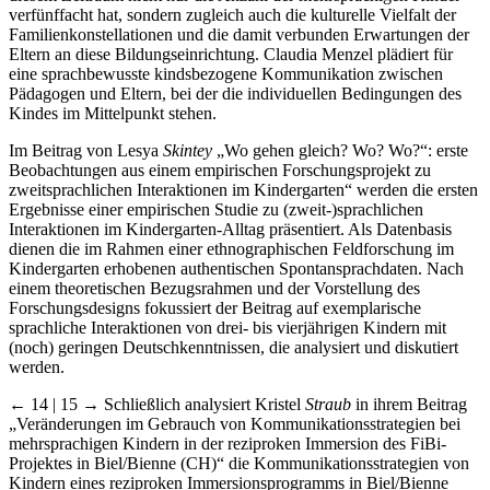
verfünffacht hat, sondern zugleich auch die kulturelle Vielfalt der
Familienkonstellationen und die damit verbunden Erwartungen der
Eltern an diese Bildungseinrichtung. Claudia Menzel plädiert für
eine sprachbewusste kindsbezogene Kommunikation zwischen
Pädagogen und Eltern, bei der die individuellen Bedingungen des
Kindes im Mittelpunkt stehen.
Im Beitrag von Lesya
Skintey
„Wo gehen gleich? Wo? Wo?“: erste
Beobachtungen aus einem empirischen Forschungsprojekt zu
zweitsprachlichen Interaktionen im Kindergarten“ werden die ersten
Ergebnisse einer empirischen Studie zu (zweit-)sprachlichen
Interaktionen im Kindergarten-Alltag präsentiert. Als Datenbasis
dienen die im Rahmen einer ethnographischen Feldforschung im
Kindergarten erhobenen authentischen Spontansprachdaten. Nach
einem theoretischen Bezugsrahmen und der Vorstellung des
Forschungsdesigns fokussiert der Beitrag auf exemplarische
sprachliche Interaktionen von drei- bis vierjährigen Kindern mit
(noch) geringen Deutschkenntnissen, die analysiert und diskutiert
werden.
← 14 | 15 →
Schließlich analysiert Kristel
Straub
in ihrem Beitrag
„Veränderungen im Gebrauch von Kommunikationsstrategien bei
mehrsprachigen Kindern in der reziproken Immersion des FiBi-
Projektes in Biel/Bienne (CH)“ die Kommunikationsstrategien von
Kindern eines reziproken Immersionsprogramms in Biel/Bienne