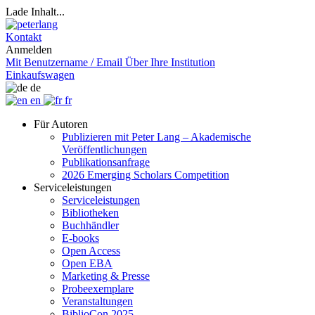
Lade Inhalt...
Kontakt
Anmelden
Mit Benutzername / Email
Über Ihre Institution
Einkaufswagen
de
en
fr
Für Autoren
Publizieren mit Peter Lang – Akademische
Veröffentlichungen
Publikationsanfrage
2026 Emerging Scholars Competition
Serviceleistungen
Serviceleistungen
Bibliotheken
Buchhändler
E-books
Open Access
Open EBA
Marketing & Presse
Probeexemplare
Veranstaltungen
BiblioCon 2025