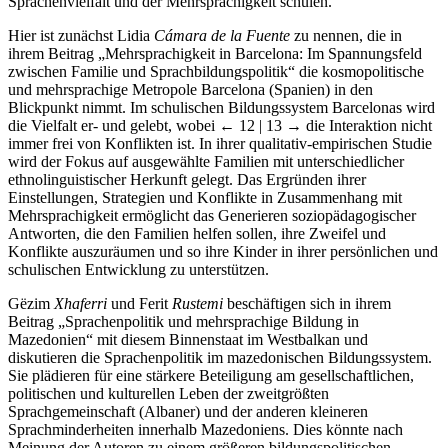
Sprachenvielfalt und der Mehrsprachigkeit schulen.
Hier ist zunächst Lidia
Cámara de la Fuente
zu nennen, die in
ihrem Beitrag „Mehrsprachigkeit in Barcelona: Im Spannungsfeld
zwischen Familie und Sprachbildungspolitik“ die kosmopolitische
und mehrsprachige Metropole Barcelona (Spanien) in den
Blickpunkt nimmt. Im schulischen Bildungssystem Barcelonas wird
die Vielfalt er- und gelebt, wobei
← 12 | 13 →
die Interaktion nicht
immer frei von Konflikten ist. In ihrer qualitativ-empirischen Studie
wird der Fokus auf ausgewählte Familien mit unterschiedlicher
ethnolinguistischer Herkunft gelegt. Das Ergründen ihrer
Einstellungen, Strategien und Konflikte in Zusammenhang mit
Mehrsprachigkeit ermöglicht das Generieren soziopädagogischer
Antworten, die den Familien helfen sollen, ihre Zweifel und
Konflikte auszuräumen und so ihre Kinder in ihrer persönlichen und
schulischen Entwicklung zu unterstützen.
Gëzim
Xhaferri
und Ferit
Rustemi
beschäftigen sich in ihrem
Beitrag „Sprachenpolitik und mehrsprachige Bildung in
Mazedonien“ mit diesem Binnenstaat im Westbalkan und
diskutieren die Sprachenpolitik im mazedonischen Bildungssystem.
Sie plädieren für eine stärkere Beteiligung am gesellschaftlichen,
politischen und kulturellen Leben der zweitgrößten
Sprachgemeinschaft (Albaner) und der anderen kleineren
Sprachminderheiten innerhalb Mazedoniens. Dies könnte nach
Meinung der Autoren zu einem größeren bildungspolitischen