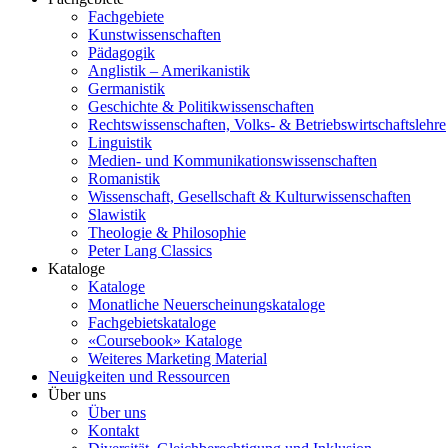
Fachgebiete
Kunstwissenschaften
Pädagogik
Anglistik – Amerikanistik
Germanistik
Geschichte & Politikwissenschaften
Rechtswissenschaften, Volks- & Betriebswirtschaftslehre
Linguistik
Medien- und Kommunikationswissenschaften
Romanistik
Wissenschaft, Gesellschaft & Kulturwissenschaften
Slawistik
Theologie & Philosophie
Peter Lang Classics
Kataloge
Kataloge
Monatliche Neuerscheinungskataloge
Fachgebietskataloge
«Coursebook» Kataloge
Weiteres Marketing Material
Neuigkeiten und Ressourcen
Über uns
Über uns
Kontakt