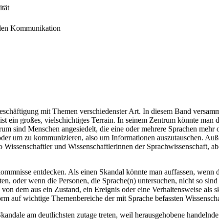
tät
rellen Kommunikation
 Beschäftigung mit Themen verschiedenster Art. In diesem Band versamme
 ist ein großes, vielschichtiges Terrain. In seinem Zentrum könnte ma
um sind Menschen angesiedelt, die eine oder mehrere Sprachen mehr o
 oder um zu kommunizieren, also um Informationen auszutauschen. Auße
so Wissenschaftler und Wissenschaftlerinnen der Sprachwissenschaft, ab
kommnisse entdecken. Als einen Skandal könnte man auffassen, wenn das
ten, oder wenn die Personen, die Sprache(n) untersuchen, nicht so sind
n dem aus ein Zustand, ein Ereignis oder eine Verhaltensweise als skan
er Form auf wichtige Themenbereiche der mit Sprache befassten Wissens
andale am deutlichsten zutage treten, weil herausgehobene handelnde 