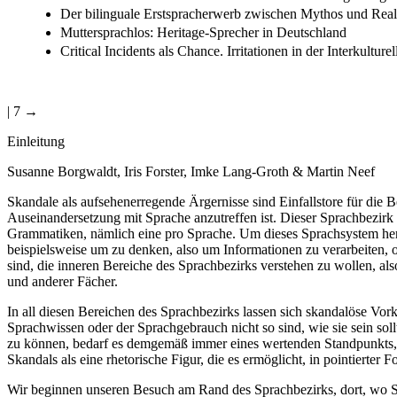
Der bilinguale Erstspracherwerb zwischen Mythos und Reali
Muttersprachlos: Heritage-Sprecher in Deutschland
Critical Incidents als Chance. Irritationen in der Interkultu
| 7 →
Einleitung
Susanne Borgwaldt, Iris Forster, Imke Lang-Groth & Martin Neef
Skandale als aufsehenerregende Ärgernisse sind Einfallstore für die
Auseinandersetzung mit Sprache anzutreffen ist. Dieser Sprachbezirk
Grammatiken, nämlich eine pro Sprache. Um dieses Sprachsystem her
beispielsweise um zu denken, also um Informationen zu verarbeiten,
sind, die inneren Bereiche des Sprachbezirks verstehen zu wollen, al
und anderer Fächer.
In all diesen Bereichen des Sprachbezirks lassen sich skandalöse Vor
Sprachwissen oder der Sprachgebrauch nicht so sind, wie sie sein soll
zu können, bedarf es demgemäß immer eines wertenden Standpunkts, vo
Skandals als eine rhetorische Figur, die es ermöglicht, in pointiert
Wir beginnen unseren Besuch am Rand des Sprachbezirks, dort, wo Sk