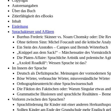
Copyright
Autorenangaben
Über das Buch
Zitierfähigkeit des eBooks
Inhalt
Einleitung
Sprachakteure und Affären
Burrhus Frederic Skinner vs. Noam Chomsky oder: Die Revan
Ohne tieferen Sinn: Michel Foucault und die kritische Anal
Ein Stein des Anstoßes – Campes und Bernds Wörterbuch
„Knüppel aus dem Sack!“ – Märchensatire des Vormärzdichter
Die Platen-Affaire: Sprachliche Artistik und polemische Agit
„Axolotl Roadkill“: Wessen Sprache ist das?
Im Innern der Sprache
Deutsch als Defizitsprache. Meinungen der vormodernen Sp
Böse Wörter, verbrauchte Wörter, missverständliche Wörter 
Orthographieunterricht ohne Sprachwissenschaft
Die Fiktion des Faktischen oder: Warum Singular etwas ander
Grammatische Illusionen und sprachliche Realitäten – B
Verloren zwischen den Sprachen?
Sprachförderung für Kinder mit einer anderen Herkunftsspr
Sollten Kinder am Ende der Grundschule mehr Englisch gel