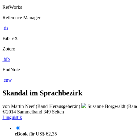
RefWorks
Reference Manager
.ris
BibTeX
Zotero
.bib
EndNote
.enw
Skandal im Sprachbezirk
von
Martin Neef (Band-Herausgeber:in)
Susanne Borgwaldt (Band
©2014
Sammelband
349 Seiten
Linguistik
eBook
für
US$ 62,35