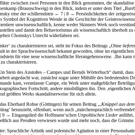
ikte zwischen zwei Personen in den Blick genommen, die skandalöse Z
hnenkamp (Braunschweig) in den Blick, indem er unter dem Titel „Bur
msky eine der schillerndsten
← 7 | 8 →
Persönlichkeiten der zeitgenöss
ls Symbol der Kognitiven Wende in die Geschichte der Geisteswissensc
umentiere unwissenschaftlich, kenne weder Skinners Werk noch verstün
stellen und damit den Behaviorismus als wissenschaftlich überholt zu e
rgehen Chomskys Unrecht widerfahren sei.
ker‘ zu charakterisieren sei, steht im Fokus des Beitrags „Ohne
tiefer
lt in der Sprachwissenschaft bekannt geworden, ohne im eigentlichen 
ndstein für eine neue wissenschaftliche Herangehensweise. ‚Ihn kann 
zu charakterisieren.
„Ein Stein des Anstoßes – Campes und Bernds Wörterbuch“ damit, das
sarbeit angedacht war, zunächst sogar unter Mithilfe des bedeutenden 
stande kam, veranlasste Campe, ein Werk unter maßgeblicher Beteiligun
graphischen Fortschritt, andere missbilligten ihn. Den ‚eigentlichen 
nd größten Werks skandalöserweise für sich allein.
 das Eberhard Rohse (Göttingen) für seinen Beitrag „‚
Knüppel aus dem
lbeitrag‘ heranzieht, offenbart, wenn auch „märchensprachlich verfremd
| 9 →
Eingangslied die Hoffmann‘schen
Unpolitischen Lieder
anführt,
ießlich aus Preußen verwiesen wurde und mehr noch, dass die Grimms mi
e: Sprachliche Artistik und polemische Agitation in einer Personalsati