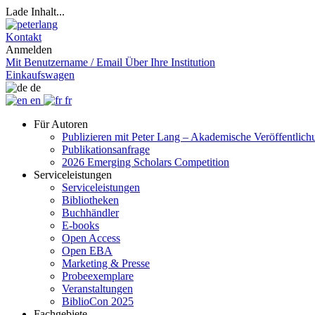
Lade Inhalt...
Kontakt
Anmelden
Mit Benutzername / Email
Über Ihre Institution
Einkaufswagen
de
en
fr
Für Autoren
Publizieren mit Peter Lang – Akademische Veröffentlic
Publikationsanfrage
2026 Emerging Scholars Competition
Serviceleistungen
Serviceleistungen
Bibliotheken
Buchhändler
E-books
Open Access
Open EBA
Marketing & Presse
Probeexemplare
Veranstaltungen
BiblioCon 2025
Fachgebiete