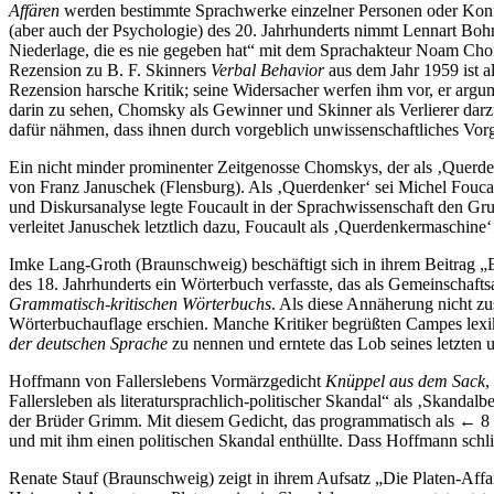
Affären
werden bestimmte Sprachwerke einzelner Personen oder Konfl
(aber auch der Psychologie) des 20. Jahrhunderts nimmt Lennart Bo
Niederlage, die es nie gegeben hat“ mit dem Sprachakteur Noam Cho
Rezension zu B. F. Skinners
Verbal Behavior
aus dem Jahr 1959 ist a
Rezension harsche Kritik; seine Widersacher werfen ihm vor, er arg
darin zu sehen, Chomsky als Gewinner und Skinner als Verlierer darzu
dafür nähmen, dass ihnen durch vorgeblich unwissenschaftliches Vo
Ein nicht minder prominenter Zeitgenosse Chomskys, der als ‚Querden
von Franz Januschek (Flensburg). Als ‚Querdenker‘ sei Michel Foucau
und Diskursanalyse legte Foucault in der Sprachwissenschaft den Gru
verleitet Januschek letztlich dazu, Foucault als ‚Querdenkermaschine‘ 
Imke Lang-Groth (Braunschweig) beschäftigt sich in ihrem Beitrag 
des 18. Jahrhunderts ein Wörterbuch verfasste, das als Gemeinschaft
Grammatisch-kritischen Wörterbuchs
. Als diese Annäherung nicht zu
Wörterbuchauflage erschien. Manche Kritiker begrüßten Campes lexiko
der deutschen Sprache
zu nennen und erntete das Lob seines letzten u
Hoffmann von Fallerslebens Vormärzgedicht
Knüppel aus dem Sack
,
Fallersleben als literatursprachlich-politischer Skandal“ als ‚Skanda
der Brüder Grimm. Mit diesem Gedicht, das programmatisch als
← 8 
und mit ihm einen politischen Skandal enthüllte. Dass Hoffmann schl
Renate Stauf (Braunschweig) zeigt in ihrem Aufsatz „Die Platen-Affair