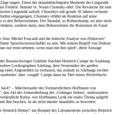
üge tragen. Einen der skandalträchtigsten Momente der Linguistik
rhus Frederic Skinner vs. Noam Chomsky oder: Die Revanche für eine
ischen Linguistik aufruft. Chomskys mit gerade 30 Jahren verfasste
haften eingegangen. Chomsky erfährt als Reaktion auf seine
de er den Behaviorismus. Der Skandal, so Bohnenkamp, sei aber nicht
rklären, sondern darin, dass Behavioristen die Rezension als Fanal
en Sinn
: Michel Foucault und die kritische Analyse von
Diskursen
“
Sinne Sprachwissenschaftler zu sein. Mit seinem Begriff von Diskurs
man nur ernst nehmen, wenn man mit ihm spielt‘, diese Aussage
s der Braunschweiger Gelehrte Joachim Heinrich Campe im Ausklang
Dresdner Lexikographen Adelung, dem Veranstalter des großen
g eines Angestellten zu verfassen, das zeitnah zu Adelungs zweiter
Ausarbeiter‘ aber ‚vergaß‘ Campe dann im Titel seines
Wörterbuchs
 Sack
!‘ – Märchensatire des Vormärzdichters Hoffmann von
et“, den Akt der Amtsenthebung der ‚Göttinger Sieben‘, insbesondere
 verdeutlicht Rohse, wie Hoffmanns Lyrik ein reales Thema aufgriff
t ihm brachen, ist als nicht minder skandalös zu bewerten.
re Heinrich Heines“ am Beispiel des Literaturstreits zwischen Heinrich