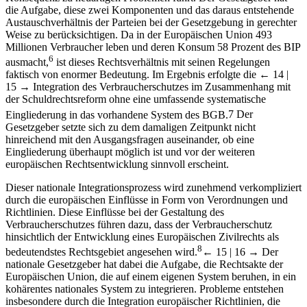
die Aufgabe, diese zwei Komponenten und das daraus entstehende
Austauschverhältnis der Parteien bei der Gesetzgebung in gerechter
Weise zu berücksichtigen. Da in der Europäischen Union 493
Millionen Verbraucher leben und deren Konsum 58 Prozent des BIP
6
ausmacht,
ist dieses Rechtsverhältnis mit seinen Regelungen
faktisch von enormer Bedeutung. Im Ergebnis erfolgte die
← 14 |
15 →
Integration des Verbraucherschutzes im Zusammenhang mit
der Schuldrechtsreform ohne eine umfassende systematische
Eingliederung in das vorhandene System des BGB.
7
Der
Gesetzgeber setzte sich zu dem damaligen Zeitpunkt nicht
hinreichend mit den Ausgangsfragen auseinander, ob eine
Eingliederung überhaupt möglich ist und vor der weiteren
europäischen Rechtsentwicklung sinnvoll erscheint.
Dieser nationale Integrationsprozess wird zunehmend verkompliziert
durch die europäischen Einflüsse in Form von Verordnungen und
Richtlinien. Diese Einflüsse bei der Gestaltung des
Verbraucherschutzes führen dazu, dass der Verbraucherschutz
hinsichtlich der Entwicklung eines Europäischen Zivilrechts als
8
bedeutendstes Rechtsgebiet angesehen wird.
← 15 | 16 →
Der
nationale Gesetzgeber hat dabei die Aufgabe, die Rechtsakte der
Europäischen Union, die auf einem eigenen System beruhen, in ein
kohärentes nationales System zu integrieren. Probleme entstehen
insbesondere durch die Integration europäischer Richtlinien, die