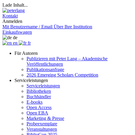
Lade Inhalt...
Kontakt
Anmelden
Mit Benutzername / Email
Über Ihre Institution
Einkaufswagen
de
en
fr
Für Autoren
Publizieren mit Peter Lang – Akademische
Veröffentlichungen
Publikationsanfrage
2026 Emerging Scholars Competition
Serviceleistungen
Serviceleistungen
Bibliotheken
Buchhändler
E-books
Open Access
Open EBA
Marketing & Presse
Probeexemplare
Veranstaltungen
BiblioCon 2025