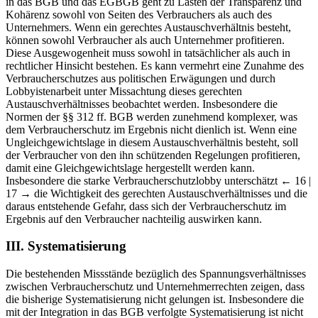
in das BGB und das EGBGB geht zu Lasten der Transparenz und
Kohärenz sowohl von Seiten des Verbrauchers als auch des
Unternehmers. Wenn ein gerechtes Austauschverhältnis besteht,
können sowohl Verbraucher als auch Unternehmer profitieren.
Diese Ausgewogenheit muss sowohl in tatsächlicher als auch in
rechtlicher Hinsicht bestehen. Es kann vermehrt eine Zunahme des
Verbraucherschutzes aus politischen Erwägungen und durch
Lobbyistenarbeit unter Missachtung dieses gerechten
Austauschverhältnisses beobachtet werden. Insbesondere die
Normen der §§ 312 ff. BGB werden zunehmend komplexer, was
dem Verbraucherschutz im Ergebnis nicht dienlich ist. Wenn eine
Ungleichgewichtslage in diesem Austauschverhältnis besteht, soll
der Verbraucher von den ihn schützenden Regelungen profitieren,
damit eine Gleichgewichtslage hergestellt werden kann.
Insbesondere die starke Verbraucherschutzlobby unterschätzt
← 16 |
17 →
die Wichtigkeit des gerechten Austauschverhältnisses und die
daraus entstehende Gefahr, dass sich der Verbraucherschutz im
Ergebnis auf den Verbraucher nachteilig auswirken kann.
III. Systematisierung
Die bestehenden Missstände bezüglich des Spannungsverhältnisses
zwischen Verbraucherschutz und Unternehmerrechten zeigen, dass
die bisherige Systematisierung nicht gelungen ist. Insbesondere die
mit der Integration in das BGB verfolgte Systematisierung ist nicht