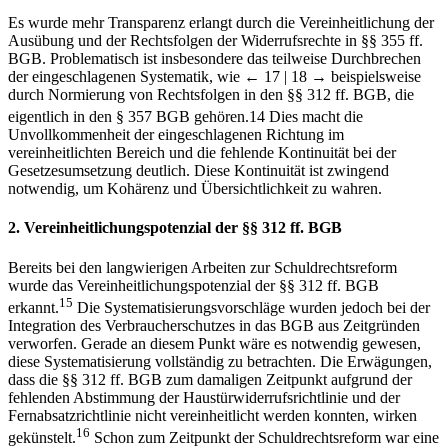
Es wurde mehr Transparenz erlangt durch die Vereinheitlichung der
Ausübung und der Rechtsfolgen der Widerrufsrechte in §§ 355 ff.
BGB. Problematisch ist insbesondere das teilweise Durchbrechen
der eingeschlagenen Systematik, wie
← 17 | 18 →
beispielsweise
durch Normierung von Rechtsfolgen in den §§ 312 ff. BGB, die
eigentlich in den § 357 BGB gehören.
14
Dies macht die
Unvollkommenheit der eingeschlagenen Richtung im
vereinheitlichten Bereich und die fehlende Kontinuität bei der
Gesetzesumsetzung deutlich. Diese Kontinuität ist zwingend
notwendig, um Kohärenz und Übersichtlichkeit zu wahren.
2. Vereinheitlichungspotenzial der §§ 312 ff. BGB
Bereits bei den langwierigen Arbeiten zur Schuldrechtsreform
wurde das Vereinheitlichungspotenzial der §§ 312 ff. BGB
15
erkannt.
Die Systematisierungsvorschläge wurden jedoch bei der
Integration des Verbraucherschutzes in das BGB aus Zeitgründen
verworfen. Gerade an diesem Punkt wäre es notwendig gewesen,
diese Systematisierung vollständig zu betrachten. Die Erwägungen,
dass die §§ 312 ff. BGB zum damaligen Zeitpunkt aufgrund der
fehlenden Abstimmung der Haustürwiderrufsrichtlinie und der
Fernabsatzrichtlinie nicht vereinheitlicht werden konnten, wirken
16
gekünstelt.
Schon zum Zeitpunkt der Schuldrechtsreform war eine