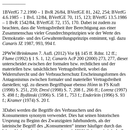
__________
1
BVerfG 7.2.1990 – 1 BvR 26/84, BVerfGE 81, 242, 254; BVerfG
4.6.1985 – 1 BvL 12/84, BVerfGE 70, 115, 123; BVerfG 13.5.1986
– 1 BvR 1542/84, BVerfGE 72, 155, 170. Dabei ist zudem zu
beachten, dass die Vertragsfreiheit ihre Berechtigung aus einer
Zusammenschau vieler Grundrechtsprinzipien wie der Werte des
Demokratie- und des Gewaltenteilungsprinzips entnimmt, vgl. dazu
Canaris
JZ 1987, 993, 994 f.
2
PWW/
Brinkmann
7. Aufl. (2012) Vor §§ 145 ff. Rdnr. 12 ff.;
Flume
(1992) § 1 S. 1, 12;
Canaris
AcP 200 (2000) 273, 277, dieser
unterscheidet zwischen der formalen bzw. rechtlichen und der
materiellen bzw. tatsächlichen Vertragsfreiheit, wobei das
Widerrufsrecht und der Verbraucherschutz Erscheinungsformen des
Antagonismus zwischen formaler und materieller Vertragsfreiheit
darstellen; vgl. zu diesem Begriffspaar ebenso
Hönn
in FS Kraft
(1998) S. 251, 259;
Drexl
(1998) S. 7, 208 f., 266 ff.;
Lorenz
(1997)
S. 498 f.;
Bydlinski
(1996) S. 158 f., 753 f.;
Enderlein
(1996) S. 93
f.;
Kramer
(1974) S. 20 f.
3
Dabei werden die Begriffe des Verbrauchers und des
Konsumenten synonym verwendet. Dies hat seinen historischen
Ursprung zu Beginn des Zwanzigsten Jahrhunderts, als der
lateinische Begriff des „Konsumenten“ immer häufiger durch das