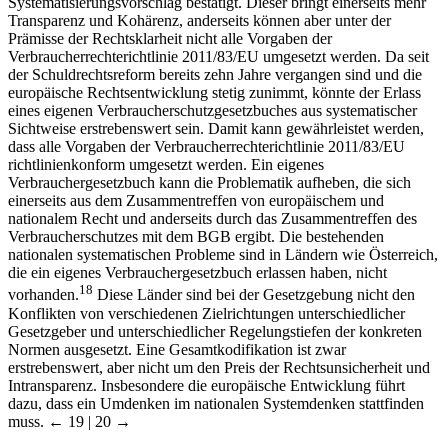
Systematisierungsvorschlag bestätigt. Dieser bringt einerseits mehr
Transparenz und Kohärenz, anderseits können aber unter der
Prämisse der Rechtsklarheit nicht alle Vorgaben der
Verbraucherrechterichtlinie 2011/83/EU umgesetzt werden. Da seit
der Schuldrechtsreform bereits zehn Jahre vergangen sind und die
europäische Rechtsentwicklung stetig zunimmt, könnte der Erlass
eines eigenen Verbraucherschutzgesetzbuches aus systematischer
Sichtweise erstrebenswert sein. Damit kann gewährleistet werden,
dass alle Vorgaben der Verbraucherrechterichtlinie 2011/83/EU
richtlinienkonform umgesetzt werden. Ein eigenes
Verbrauchergesetzbuch kann die Problematik aufheben, die sich
einerseits aus dem Zusammentreffen von europäischem und
nationalem Recht und anderseits durch das Zusammentreffen des
Verbraucherschutzes mit dem BGB ergibt. Die bestehenden
nationalen systematischen Probleme sind in Ländern wie Österreich,
die ein eigenes Verbrauchergesetzbuch erlassen haben, nicht
18
vorhanden.
Diese Länder sind bei der Gesetzgebung nicht den
Konflikten von verschiedenen Zielrichtungen unterschiedlicher
Gesetzgeber und unterschiedlicher Regelungstiefen der konkreten
Normen ausgesetzt. Eine Gesamtkodifikation ist zwar
erstrebenswert, aber nicht um den Preis der Rechtsunsicherheit und
Intransparenz. Insbesondere die europäische Entwicklung führt
dazu, dass ein Umdenken im nationalen Systemdenken stattfinden
muss.
← 19 | 20 →