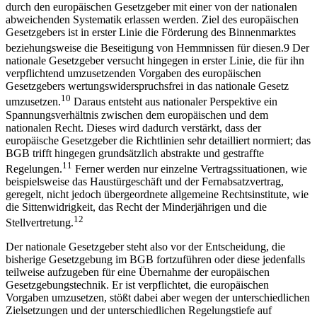
durch den europäischen Gesetzgeber mit einer von der nationalen
abweichenden Systematik erlassen werden. Ziel des europäischen
Gesetzgebers ist in erster Linie die Förderung des Binnenmarktes
beziehungsweise die Beseitigung von Hemmnissen für diesen.
9
Der
nationale Gesetzgeber versucht hingegen in erster Linie, die für ihn
verpflichtend umzusetzenden Vorgaben des europäischen
Gesetzgebers wertungswiderspruchsfrei in das nationale Gesetz
10
umzusetzen.
Daraus entsteht aus nationaler Perspektive ein
Spannungsverhältnis zwischen dem europäischen und dem
nationalen Recht. Dieses wird dadurch verstärkt, dass der
europäische Gesetzgeber die Richtlinien sehr detailliert normiert; das
BGB trifft hingegen grundsätzlich abstrakte und gestraffte
11
Regelungen.
Ferner werden nur einzelne Vertragssituationen, wie
beispielsweise das Haustürgeschäft und der Fernabsatzvertrag,
geregelt, nicht jedoch übergeordnete allgemeine Rechtsinstitute, wie
die Sittenwidrigkeit, das Recht der Minderjährigen und die
12
Stellvertretung.
Der nationale Gesetzgeber steht also vor der Entscheidung, die
bisherige Gesetzgebung im BGB fortzuführen oder diese jedenfalls
teilweise aufzugeben für eine Übernahme der europäischen
Gesetzgebungstechnik. Er ist verpflichtet, die europäischen
Vorgaben umzusetzen, stößt dabei aber wegen der unterschiedlichen
Zielsetzungen und der unterschiedlichen Regelungstiefe auf