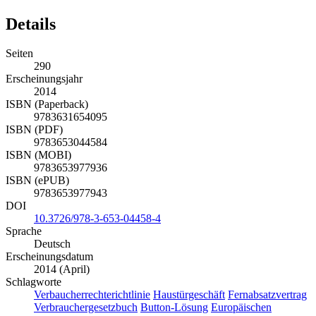
Details
Seiten
290
Erscheinungsjahr
2014
ISBN (Paperback)
9783631654095
ISBN (PDF)
9783653044584
ISBN (MOBI)
9783653977936
ISBN (ePUB)
9783653977943
DOI
10.3726/978-3-653-04458-4
Sprache
Deutsch
Erscheinungsdatum
2014 (April)
Schlagworte
Verbaucherrechterichtlinie
Haustürgeschäft
Fernabsatzvertrag
Verbrauchergesetzbuch
Button-Lösung
Europäischen