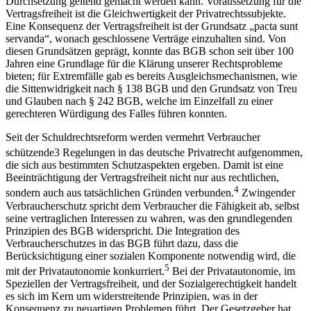
Durchsetzung geltend gemacht werden kann. Voraussetzung f
ür die
Vertragsfreiheit ist die
Gleichwertigkeit der Privatrechtssubjekte.
Eine Konsequenz der Vertragsfreiheit ist der Grundsatz „pacta sunt
servanda“, wonach geschlossene Verträge einzuhalten sind. Von
diesen Grundsätzen geprägt, konnte das BGB schon seit über 100
Jahren eine Grundlage für die Klärung unserer Rechtsprobleme
bieten; für Extremfälle gab es bereits Ausgleichsmechanismen, wie
die Sittenwidrigkeit nach § 138 BGB und den Grundsatz von Treu
und Glauben nach § 242 BGB, welche im Einzelfall zu einer
gerechteren Würdigung des Falles führen konnten.
Seit der Schuldrechtsreform werden vermehrt Verbraucher
schützende
3
Regelungen in das deutsche Privatrecht aufgenommen,
die sich aus bestimmten Schutzaspekten ergeben. Damit ist eine
Beeinträchtigung der Vertragsfreiheit nicht nur aus rechtlichen,
4
sondern auch aus tats
ächlichen Gründen v
erbunden.
Zwingender
Verbraucherschutz spricht dem Verbraucher die Fähigkeit ab, selbst
seine vertraglichen Interessen zu wahren, was den grundlegenden
Prinzipien des BGB widerspricht. Die Integration des
Verbraucherschutzes in das BGB führt dazu, dass die
Berücksichtigung einer sozialen Komponente notwendig wird, die
5
mit der Privatautonomie konkurriert.
Bei der Privatautonomie, im
Speziellen der Vertragsfreiheit, und der Sozialgerechtigkeit handelt
es sich im Kern um widerstreitende Prinzipien, was in der
Konsequenz zu neuartigen Problemen führt. Der Gesetzgeber hat