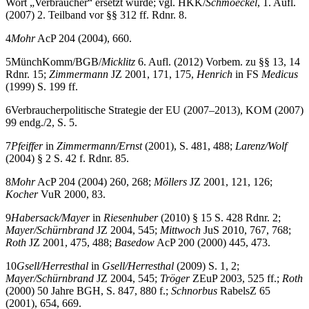
Wort „Verbraucher“ ersetzt wurde; vgl. HKK/
Schmoeckel
, 1. Aufl.
(2007) 2. Teilband vor §§ 312 ff. Rdnr. 8.
4
Mohr
AcP 204 (2004), 660.
5
MünchKomm/BGB/
Micklitz
6. Aufl. (2012) Vorbem. zu §§ 13, 14
Rdnr. 15;
Zimmermann
JZ 2001, 171, 175,
Henrich
in FS
Medicus
(1999) S. 199 ff.
6
Verbraucherpolitische Strategie der EU (2007–2013), KOM (2007)
99 endg./2, S. 5.
7
Pfeiffer
in
Zimmermann/Ernst
(2001), S. 481, 488;
Larenz/Wolf
(2004) § 2 S. 42 f. Rdnr. 85.
8
Mohr
AcP 204 (2004) 260, 268;
Möllers
JZ 2001, 121, 126;
Kocher
VuR 2000, 83.
9
Habersack/Mayer
in
Riesenhuber
(2010) § 15 S. 428 Rdnr. 2;
Mayer/Schürnbrand
JZ 2004, 545;
Mittwoch
JuS 2010, 767, 768;
Roth
JZ 2001, 475, 488;
Basedow
AcP 200 (2000) 445, 473.
10
Gsell/Herresthal
in
Gsell/Herresthal
(2009) S. 1, 2;
Mayer/Schürnbrand
JZ 2004, 545;
Tröger
ZEuP 2003, 525 ff.;
Roth
(2000) 50 Jahre BGH, S. 847, 880 f.;
Schnorbus
RabelsZ 65
(2001), 654, 669.