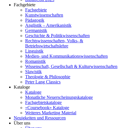
Fachgebiete
Fachgebiete
Kunstwissenschaften
Pädagogik
Anglistik – Amerikanistik
Germanistik
Geschichte & Politikwissenschaften
Rechtswissenschaften, Volks- &
Betriebswirtschaftslehre
Linguistik
Medien- und Kommunikationswissenschaften
Romanistik
Wissenschaft, Gesellschaft & Kulturwissenschaften
Slawistik
Theologie & Philosophie
Peter Lang Classics
Kataloge
Kataloge
Monatliche Neuerscheinungskataloge
Fachgebietskataloge
«Coursebook» Kataloge
Weiteres Marketing Material
Neuigkeiten und Ressourcen
Über uns