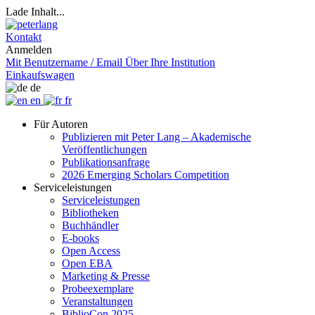
Lade Inhalt...
Kontakt
Anmelden
Mit Benutzername / Email
Über Ihre Institution
Einkaufswagen
de
en
fr
Für Autoren
Publizieren mit Peter Lang – Akademische
Veröffentlichungen
Publikationsanfrage
2026 Emerging Scholars Competition
Serviceleistungen
Serviceleistungen
Bibliotheken
Buchhändler
E-books
Open Access
Open EBA
Marketing & Presse
Probeexemplare
Veranstaltungen
BiblioCon 2025