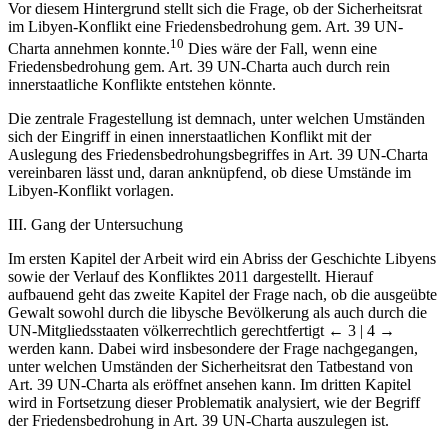
im Libyen-Konflikt eine Friedensbedrohung gem. Art. 39 UN-
10
Charta annehmen konnte.
Dies wäre der Fall, wenn eine
Friedensbedrohung gem. Art. 39 UN-Charta auch durch rein
innerstaatliche Konflikte entstehen könnte.
Die zentrale Fragestellung ist demnach, unter welchen Umständen
sich der Eingriff in einen innerstaatlichen Konflikt mit der
Auslegung des Friedensbedrohungsbegriffes in Art. 39 UN-Charta
vereinbaren lässt und, daran anknüpfend, ob diese Umstände im
Libyen-Konflikt vorlagen.
III. Gang der Untersuchung
Im ersten Kapitel der Arbeit wird ein Abriss der Geschichte Libyens
sowie der Verlauf des Konfliktes 2011 dargestellt. Hierauf
aufbauend geht das zweite Kapitel der Frage nach, ob die ausgeübte
Gewalt sowohl durch die libysche Bevölkerung als auch durch die
UN-Mitgliedsstaaten völkerrechtlich gerechtfertigt
← 3 | 4 →
werden kann. Dabei wird insbesondere der Frage nachgegangen,
unter welchen Umständen der Sicherheitsrat den Tatbestand von
Art. 39 UN-Charta als eröffnet ansehen kann. Im dritten Kapitel
wird in Fortsetzung dieser Problematik analysiert, wie der Begriff
der Friedensbedrohung in Art. 39 UN-Charta auszulegen ist.
Details