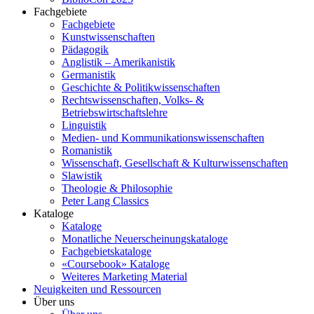
Fachgebiete
Fachgebiete
Kunstwissenschaften
Pädagogik
Anglistik – Amerikanistik
Germanistik
Geschichte & Politikwissenschaften
Rechtswissenschaften, Volks- &
Betriebswirtschaftslehre
Linguistik
Medien- und Kommunikationswissenschaften
Romanistik
Wissenschaft, Gesellschaft & Kulturwissenschaften
Slawistik
Theologie & Philosophie
Peter Lang Classics
Kataloge
Kataloge
Monatliche Neuerscheinungskataloge
Fachgebietskataloge
«Coursebook» Kataloge
Weiteres Marketing Material
Neuigkeiten und Ressourcen
Über uns