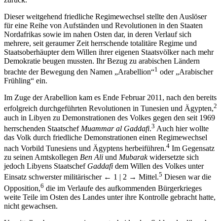
Dieser weitgehend friedliche Regimewechsel stellte den Auslöser
für eine Reihe von Aufständen und Revolutionen in den Staaten
Nordafrikas sowie im nahen Osten dar, in deren Verlauf sich
mehrere, seit geraumer Zeit herrschende totalitäre Regime und
Staatsoberhäupter dem Willen ihrer eigenen Staatsvölker nach mehr
Demokratie beugen mussten. Ihr Bezug zu arabischen Ländern
1
brachte der Bewegung den Namen „Arabellion“
oder „Arabischer
Frühling“ ein.
Im Zuge der Arabellion kam es Ende Februar 2011, nach den bereits
2
erfolgreich durchgeführten Revolutionen in Tunesien und Ägypten,
auch in Libyen zu Demonstrationen des Volkes gegen den seit 1969
3
herrschenden Staatschef
Muammar al Gaddafi
.
Auch hier wollte
das Volk durch friedliche Demonstrationen einen Regimewechsel
4
nach Vorbild Tunesiens und Ägyptens herbeiführen.
Im Gegensatz
zu seinen Amtskollegen
Ben Ali
und
Mubarak
widersetzte sich
jedoch Libyens Staatschef
Gaddafi
dem Willen des Volkes unter
5
Einsatz schwerster militärischer
← 1 | 2 →
Mittel.
Diesen war die
6
Opposition,
die im Verlaufe des aufkommenden Bürgerkrieges
weite Teile im Osten des Landes unter ihre Kontrolle gebracht hatte,
nicht gewachsen.
Unmittelbar bevor es zu einem entscheidenden Schlag des libyschen