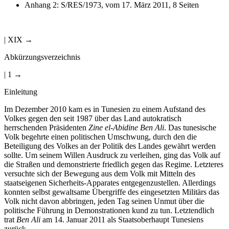
| XIX →
Abkürzungsverzeichnis
| 1 →
Einleitung
Im Dezember 2010 kam es in Tunesien zu einem Aufstand des
Volkes gegen den seit 1987 über das Land autokratisch
herrschenden Präsidenten
Zine el-Abidine Ben Ali
. Das tunesische
Volk begehrte einen politischen Umschwung, durch den die
Beteiligung des Volkes an der Politik des Landes gewährt werden
sollte. Um seinem Willen Ausdruck zu verleihen, ging das Volk auf
die Straßen und demonstrierte friedlich gegen das Regime. Letzteres
versuchte sich der Bewegung aus dem Volk mit Mitteln des
staatseigenen Sicherheits-Apparates entgegenzustellen. Allerdings
konnten selbst gewaltsame Übergriffe des eingesetzten Militärs das
Volk nicht davon abbringen, jeden Tag seinen Unmut über die
politische Führung in Demonstrationen kund zu tun. Letztendlich
trat
Ben Ali
am 14. Januar 2011 als Staatsoberhaupt Tunesiens
zurück.