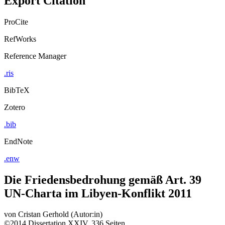
ProCite
RefWorks
Reference Manager
.ris
BibTeX
Zotero
.bib
EndNote
.enw
Die Friedensbedrohung gemäß Art. 39
UN-Charta im Libyen-Konflikt 2011
von
Cristan Gerhold (Autor:in)
©2014
Dissertation
XXIV, 336 Seiten
Rechtswissenschaften, Volks- & Betriebswirtschaftslehre