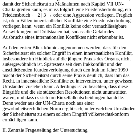
Charta greifen kann; es muss folglich eine Friedensbedrohung, ein
Friedensbruch
← 2 | 3 →
oder eine Aggression vorliegen. Fraglich
ist, ob in Fällen innerstaatlicher Konflikte eine Friedensbedrohung
vorliegen kann, wenn ein Konflikt keine oder vernachlässigbare
Auswirkungen auf Drittstaaten hat, sodass die Gefahr des
Ausbruchs eines internationalen Konfliktes nicht erkennbar ist.
Auf den ersten Blick könnte angenommen werden, dass für den
Sicherheitsrat ein solcher Engriff in einen innerstaatlichen Konflikt,
insbesondere im Hinblick auf die jüngere Praxis des Organs, nicht
außergewöhnlich ist. Spätestens seit dem Irakkonflikt und der
anschließenden Kurdenverfolgung durch den Irak im Jahre 1990
macht der Sicherheitsrat durch seine Praxis deutlich, dass ihm das
Recht, in innerstaatliche Konflikte zu intervenieren, unter gewissen
Umständen zustehen kann. Allerdings ist zu beachten, dass diese
Eingriffe und die sie stützenden Resolutionen nicht unumstritten
waren, und dass es sich um Einzelfallentscheidungen handelte.
Denn weder aus der UN-Charta noch aus einer
gewohnheitsrechtlichen Norm ergibt sich, unter welchen Umständen
der Sicherheitsrat zu einem solchen Eingriff völkerrechtskonform
ermächtigen kann.
II. Zentrale Fragestellung der Untersuchung
Vor diesem Hintergrund stellt sich die Frage, ob der Sicherheitsrat