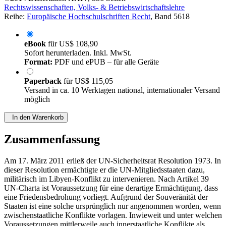
Reihe:
Europäische Hochschulschriften Recht
, Band 5618
eBook
für
US$ 108,90
Sofort herunterladen. Inkl. MwSt.
Format:
PDF und ePUB – für alle Geräte
Paperback
für
US$ 115,05
Versand in ca. 10 Werktagen national, internationaler Versand
möglich
In den Warenkorb
Zusammenfassung
Am 17. März 2011 erließ der UN-Sicherheitsrat Resolution 1973. In
dieser Resolution ermächtigte er die UN-Mitgliedsstaaten dazu,
militärisch im Libyen-Konflikt zu intervenieren. Nach Artikel 39
UN-Charta ist Voraussetzung für eine derartige Ermächtigung, dass
eine Friedensbedrohung vorliegt. Aufgrund der Souveränität der
Staaten ist eine solche ursprünglich nur angenommen worden, wenn
zwischenstaatliche Konflikte vorlagen. Inwieweit und unter welchen
Voraussetzungen mittlerweile auch innerstaatliche Konflikte als
Friedensbedrohung angesehen werden können und ob der Konflikt