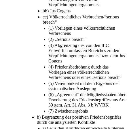
bb) Jus Cogens
cc) Völkerrechtliches Verbrechen/“serious
breach“
(1) Vorliegen eines völkerrechtlichen
Verbrechens
(2) „Serious breach“
(3) Abgrenzung des von den ILC-
Entwürfen umfassten Bereiches zu den
Verpflichtungen erga omnes bzw. dem Jus
Cogens
(4) Friedensbedrohung durch das
Vorliegen eines völkerrechtlichen
Verbrechens oder eines „serious breach“
(5) Vereinbarkeit mit dem Ergebnis der
systematischen Auslegung
(6) „Agreement“ der Mitgliedsstaaten über
Erweiterung des Friedensbegriffes aus Art.
39 gem. Art. 31 Abs. 3 b WVRK
(7) Zwischenergebnis
b) Begrenzung des positiven Friedensbegriffes
durch die analysierten Konflikte
aa) Aus den Konflikten entwickelte Kriterien
einer „Menschenrechtlichen Notlage“