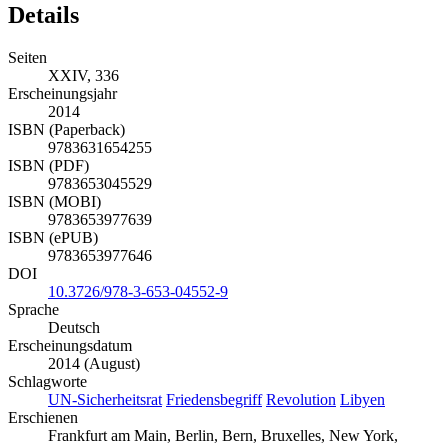
Seiten
XXIV, 336
Erscheinungsjahr
2014
ISBN (Paperback)
9783631654255
ISBN (PDF)
9783653045529
ISBN (MOBI)
9783653977639
ISBN (ePUB)
9783653977646
DOI
10.3726/978-3-653-04552-9
Sprache
Deutsch
Erscheinungsdatum
2014 (August)
Schlagworte
UN-Sicherheitsrat
Friedensbegriff
Revolution
Libyen
Erschienen
Frankfurt am Main, Berlin, Bern, Bruxelles, New York,
Oxford, Wien, 2014. XXIV, 336 S.