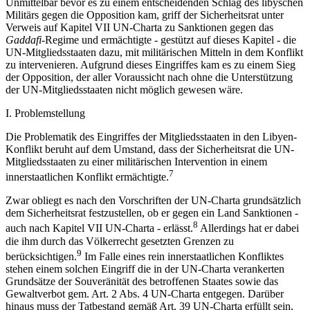
Militärs gegen die Opposition kam, griff der Sicherheitsrat unter
Verweis auf Kapitel VII UN-Charta zu Sanktionen gegen das
Gaddafi
-Regime und ermächtigte - gestützt auf dieses Kapitel - die
UN-Mitgliedsstaaten dazu, mit militärischen Mitteln in dem Konflikt
zu intervenieren. Aufgrund dieses Eingriffes kam es zu einem Sieg
der Opposition, der aller Voraussicht nach ohne die Unterstützung
der UN-Mitgliedsstaaten nicht möglich gewesen wäre.
I. Problemstellung
Die Problematik des Eingriffes der Mitgliedsstaaten in den Libyen-
Konflikt beruht auf dem Umstand, dass der Sicherheitsrat die UN-
Mitgliedsstaaten zu einer militärischen Intervention in einem
7
innerstaatlichen Konflikt ermächtigte.
Zwar obliegt es nach den Vorschriften der UN-Charta grundsätzlich
dem Sicherheitsrat festzustellen, ob er gegen ein Land Sanktionen -
8
auch nach Kapitel VII UN-Charta - erlässt.
Allerdings hat er dabei
die ihm durch das Völkerrecht gesetzten Grenzen zu
9
berücksichtigen.
Im Falle eines rein innerstaatlichen Konfliktes
stehen einem solchen Eingriff die in der UN-Charta verankerten
Grundsätze der Souveränität des betroffenen Staates sowie das
Gewaltverbot gem. Art. 2 Abs. 4 UN-Charta entgegen. Darüber
hinaus muss der Tatbestand gemäß Art. 39 UN-Charta erfüllt sein,
damit der Sicherheitsrat zu Maßnahmen nach Kapitel VII UN-