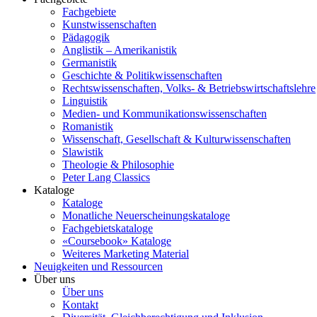
Fachgebiete
Kunstwissenschaften
Pädagogik
Anglistik – Amerikanistik
Germanistik
Geschichte & Politikwissenschaften
Rechtswissenschaften, Volks- & Betriebswirtschaftslehre
Linguistik
Medien- und Kommunikationswissenschaften
Romanistik
Wissenschaft, Gesellschaft & Kulturwissenschaften
Slawistik
Theologie & Philosophie
Peter Lang Classics
Kataloge
Kataloge
Monatliche Neuerscheinungskataloge
Fachgebietskataloge
«Coursebook» Kataloge
Weiteres Marketing Material
Neuigkeiten und Ressourcen
Über uns
Über uns
Kontakt