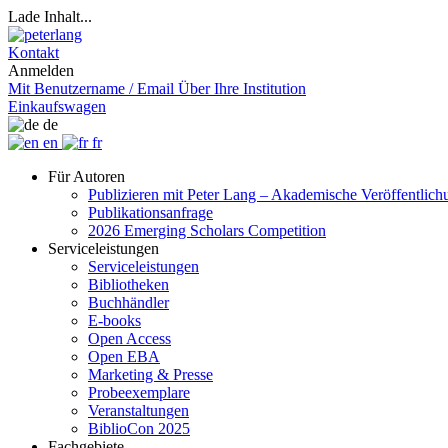
Lade Inhalt...
Kontakt
Anmelden
Mit Benutzername / Email
Über Ihre Institution
Einkaufswagen
de
en
fr
Für Autoren
Publizieren mit Peter Lang – Akademische Veröffentlic
Publikationsanfrage
2026 Emerging Scholars Competition
Serviceleistungen
Serviceleistungen
Bibliotheken
Buchhändler
E-books
Open Access
Open EBA
Marketing & Presse
Probeexemplare
Veranstaltungen
BiblioCon 2025
Fachgebiete