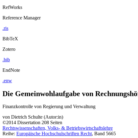
RefWorks
Reference Manager
.ris
BibTeX
Zotero
.bib
EndNote
.enw
Die Gemeinwohlaufgabe von Rechnungshö
Finanzkontrolle von Regierung und Verwaltung
von
Dietrich Schulte (Autor:in)
©2014
Dissertation
208 Seiten
Rechtswissenschaften, Volks- & Betriebswirtschaftslehre
Reihe:
Europäische Hochschulschriften Recht
, Band 5665