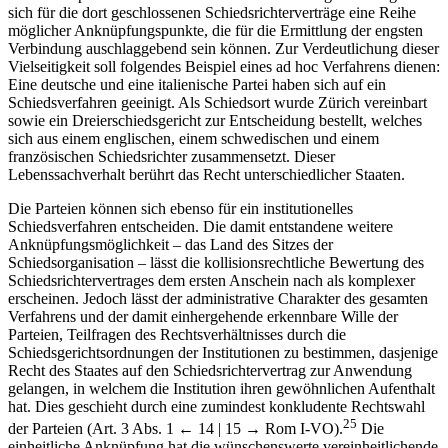
möglicher Anknüpfungspunkte, die für die Ermittlung der engsten
Verbindung auschlaggebend sein können. Zur Verdeutlichung dieser
Vielseitigkeit soll folgendes Beispiel eines ad hoc Verfahrens dienen:
Eine deutsche und eine italienische Partei haben sich auf ein
Schiedsverfahren geeinigt. Als Schiedsort wurde Zürich vereinbart
sowie ein Dreierschiedsgericht zur Entscheidung bestellt, welches
sich aus einem englischen, einem schwedischen und einem
französischen Schiedsrichter zusammensetzt. Dieser
Lebenssachverhalt berührt das Recht unterschiedlicher Staaten.
Die Parteien können sich ebenso für ein institutionelles
Schiedsverfahren entscheiden. Die damit entstandene weitere
Anknüpfungsmöglichkeit – das Land des Sitzes der
Schiedsorganisation – lässt die kollisionsrechtliche Bewertung des
Schiedsrichtervertrages dem ersten Anschein nach als komplexer
erscheinen. Jedoch lässt der administrative Charakter des gesamten
Verfahrens und der damit einhergehende erkennbare Wille der
Parteien, Teilfragen des Rechtsverhältnisses durch die
Schiedsgerichtsordnungen der Institutionen zu bestimmen, dasjenige
Recht des Staates auf den Schiedsrichtervertrag zur Anwendung
gelangen, in welchem die Institution ihren gewöhnlichen Aufenthalt
hat. Dies geschieht durch eine zumindest konkludente Rechtswahl
25
der Parteien (Art. 3 Abs. 1
← 14 | 15 →
Rom I-VO).
Die
einheitliche Anknüpfung hat die wünschenswerte vereinheitlichende
Folge, dass bei einem Kollegialgericht auf jeden einzelnen