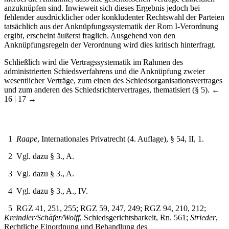
fehlender ausdrücklicher oder konkludenter Rechtswahl der Parteien
tatsächlich aus der Anknüpfungssystematik der Rom I-Verordnung
ergibt, erscheint äußerst fraglich. Ausgehend von den
Anknüpfungsregeln der Verordnung wird dies kritisch hinterfragt.
Schließlich wird die Vertragssystematik im Rahmen des
administrierten Schiedsverfahrens und die Anknüpfung zweier
wesentlicher Verträge, zum einen des Schiedsorganisationsvertrages
und zum anderen des Schiedsrichtervertrages, thematisiert (§ 5).
←
16 | 17 →
1
Raape
, Internationales Privatrecht (4. Auflage), § 54, II, 1.
2
Vgl. dazu § 3., A.
3
Vgl. dazu § 3., A.
4
Vgl. dazu § 3., A., IV.
5
RGZ 41, 251, 255; RGZ 59, 247, 249; RGZ 94, 210, 212;
Kreindler/Schäfer/Wolff
, Schiedsgerichtsbarkeit, Rn. 561;
Strieder
,
Rechtliche Einordnung und Behandlung des
Schiedsrichtervertrages, S. 38.