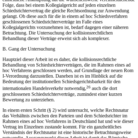
Schiedsrichtervertrag die gleiche Rechtsordnung zur Anwendung
gelangt. Ob diese auch für die in einem ad hoc Schiedsverfahren
geschlossenen Schiedsrichterverträge im Falle eines
Kollegialgerichts vorzunehmen ist, bedarf dagegen einer näheren
Betrachtung. Die Untersuchung der kollisionsrechtlichen
Behandlung dieser Verträge erweist sich als komplexer.
B. Gang der Untersuchung
Hauptziel dieser Arbeit ist es daher, die kollisionsrechtliche
Behandlung von Schiedsrichterverträgen, die im Rahmen eines ad
hoc Verfahrens geschlossen werden, auf Grundlage der neuen Rom
I-Verordnung darzustellen. Daneben ist es im Hinblick auf die
Bedeutung der institutionellen Schiedsgerichtsbarkeit für den
26
internationalen Handelsverkehr notwendig,
auch die dort
geschlossenen Schiedsrichterverträge, zumindest einer kurzen
Bewertung zu unterziehen.
In einem ersten Schritt (§ 2) wird untersucht, welche Rechtsnatur
das Verhältnis zwischen den Parteien und dem Schiedsrichter im
Rahmen eines ad hoc Verfahrens in Deutschland hat und wie dieser
Vertrag im Einzelnen zustande kommt. Für ein ganzheitliches
Verständnis der Rechtsnatur ist eine historische Betrachtungsweise
notwendig. Ausgangspunkt dieser Arbeit ist damit das Römische
Recht (§ 2, A). Da die Schiedsgerichtsbarkeit allerdings nicht