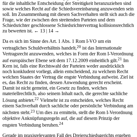
sowie welches Recht auf die Schiedsvereinbarung anzuwenden sein
soll. Im Zusammenhang mit diesen Sachverhalten stellt sich auch die
Frage, wie der zwischen den streitenden Parteien und dem
Schiedsrichter geschlossene Schiedsrichtervertrag kollisionsrechtlich
zu bewerten ist.
← 13 | 14 →
Da es sich im Sinne des Art. 1 Abs. 1 Rom I-VO um ein
20
vertragliches Schuldverhältnis handelt,
ist das Internationale
Vertragsrecht anzuwenden, welches in Form der Rom I-Verordnung
21
auf europäischer Ebene seit dem 17.12.2009 einheitlich gilt.
Im
Kern ist, falls eine Rechtswahl der Parteien weder ausdrücklich
noch konkludent vorliegt, allein entscheidend, zu welchem Recht
welchen Staates der Vertrag die engste Verbindung aufweist. Ziel ist
es, das Recht zu finden, dessen Anwendung gerecht erscheint.
Damit ist nicht gemeint, ein Gesetz zu finden, welches
materiellrechtlich, also seinem Inhalt nach, die gerechte sachliche
22
Lösung anbietet.
Vielmehr ist zu entscheiden, welches Recht
einem Sachverhalt durch sachliche oder persönliche Verbindung am
23
nächsten steht.
Um dies zu ermitteln, stellt die Rom I-Verordnung
objektive Anknüpfungsregeln auf, die auf diesem Prinzip der
24
engsten Verbindung beruhen.
Gerade im praxisrelevanten Fall des Dreierschiedsgerichts ergeben
sich für die dort geschlossenen Schiedsrichterverträge eine Reihe