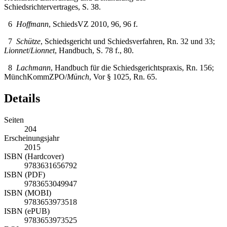
6
Hoffmann
, SchiedsVZ 2010, 96, 96 f.
7
Schütze
, Schiedsgericht und Schiedsverfahren, Rn. 32 und 33;
Lionnet
/
Lionnet
, Handbuch, S. 78 f., 80.
8
Lachmann
, Handbuch für die Schiedsgerichtspraxis, Rn. 156;
MünchKommZPO/
Münch
, Vor § 1025, Rn. 65.
Details
Seiten
204
Erscheinungsjahr
2015
ISBN (Hardcover)
9783631656792
ISBN (PDF)
9783653049947
ISBN (MOBI)
9783653973518
ISBN (ePUB)
9783653973525
DOI