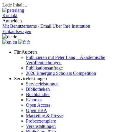
Lade Inhalt...
Kontakt
Anmelden
Mit Benutzername / Email
Über Ihre Institution
Einkaufswagen
de
en
fr
Für Autoren
Publizieren mit Peter Lang – Akademische
Veröffentlichungen
Publikationsanfrage
2026 Emerging Scholars Competition
Serviceleistungen
Serviceleistungen
Bibliotheken
Buchhändler
E-books
Open Access
Open EBA
Marketing & Presse
Probeexemplare
Veranstaltungen
BiblioCon 2025