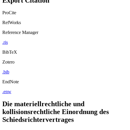
ProCite
RefWorks
Reference Manager
.ris
BibTeX
Zotero
.bib
EndNote
.enw
Die materiellrechtliche und
kollisionsrechtliche Einordnung des
Schiedsrichtervertrages
von
Annekathrin Holzberger (Autor:in)