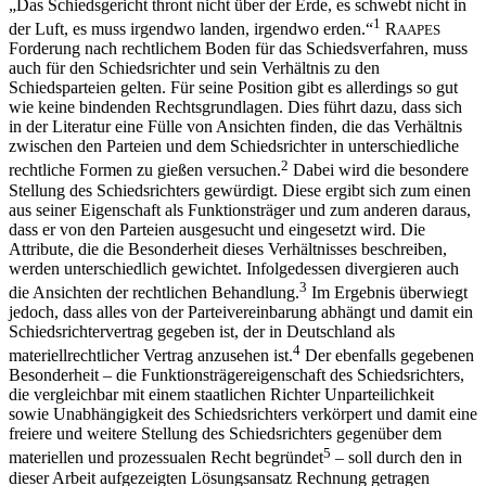
1
der Luft, es muss irgendwo landen, irgendwo erden.“
R
AAPES
Forderung nach rechtlichem Boden für das Schiedsverfahren, muss
auch für den Schiedsrichter und sein Verhältnis zu den
Schiedsparteien gelten. Für seine Position gibt es allerdings so gut
wie keine bindenden Rechtsgrundlagen. Dies führt dazu, dass sich
in der Literatur eine Fülle von Ansichten finden, die das Verhältnis
zwischen den Parteien und dem Schiedsrichter in unterschiedliche
2
rechtliche Formen zu gießen versuchen.
Dabei wird die besondere
Stellung des Schiedsrichters gewürdigt. Diese ergibt sich zum einen
aus seiner Eigenschaft als Funktionsträger und zum anderen daraus,
dass er von den Parteien ausgesucht und eingesetzt wird. Die
Attribute, die die Besonderheit dieses Verhältnisses beschreiben,
werden unterschiedlich gewichtet. Infolgedessen divergieren auch
3
die Ansichten der rechtlichen Behandlung.
Im Ergebnis überwiegt
jedoch, dass alles von der Parteivereinbarung abhängt und damit ein
Schiedsrichtervertrag gegeben ist, der in Deutschland als
4
materiellrechtlicher Vertrag anzusehen ist.
Der ebenfalls gegebenen
Besonderheit – die Funktionsträgereigenschaft des Schiedsrichters,
die vergleichbar mit einem staatlichen Richter Unparteilichkeit
sowie Unabhängigkeit des Schiedsrichters verkörpert und damit eine
freiere und weitere Stellung des Schiedsrichters gegenüber dem
5
materiellen und prozessualen Recht begründet
– soll durch den in
dieser Arbeit aufgezeigten Lösungsansatz Rechnung getragen
werden.