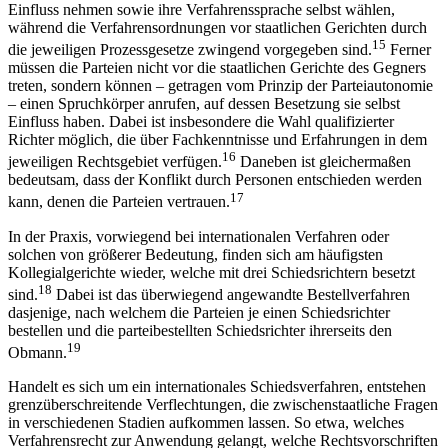
während die Verfahrensordnungen vor staatlichen Gerichten durch
15
die jeweiligen Prozessgesetze zwingend vorgegeben sind.
Ferner
müssen die Parteien nicht vor die staatlichen Gerichte des Gegners
treten, sondern können – getragen vom Prinzip der Parteiautonomie
– einen Spruchkörper anrufen, auf dessen Besetzung sie selbst
Einfluss haben. Dabei ist insbesondere die Wahl qualifizierter
Richter möglich, die über Fachkenntnisse und Erfahrungen in dem
16
jeweiligen Rechtsgebiet verfügen.
Daneben ist gleichermaßen
bedeutsam, dass der Konflikt durch Personen entschieden werden
17
kann, denen die Parteien vertrauen.
In der Praxis, vorwiegend bei internationalen Verfahren oder
solchen von größerer Bedeutung, finden sich am häufigsten
Kollegialgerichte wieder, welche mit drei Schiedsrichtern besetzt
18
sind.
Dabei ist das überwiegend angewandte Bestellverfahren
dasjenige, nach welchem die Parteien je einen Schiedsrichter
bestellen und die parteibestellten Schiedsrichter ihrerseits den
19
Obmann.
Handelt es sich um ein internationales Schiedsverfahren, entstehen
grenzüberschreitende Verflechtungen, die zwischenstaatliche Fragen
in verschiedenen Stadien aufkommen lassen. So etwa, welches
Verfahrensrecht zur Anwendung gelangt, welche Rechtsvorschriften
für die inhaltliche Entscheidung der Streitigkeit heranzuziehen sind