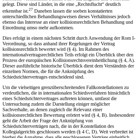
27
erkennbar ist.
Daneben lassen die soeben konstatierten
unterschiedlichen Behandlungsweisen dieses Verhältnisses jedoch
ebenso das Interesse an einer kollisionsrechtlichen Behandlung und
Einordnung umso mehr aufkommen.
Dies erfolgt in einem nächsten Schritt durch Anwendung der Rom I-
Verordnung, so dass anhand ihrer Regelungen der Vertrag
kollisionsrechtlich bewertet wird (§ 4). Im Rahmen des
internationalvertragsrechtlichen Teils erfolgt ein Überblick über den
Prozess der europäischen Kollisionsrechtsvereinheitlichung (§ 4, A).
Dieser ausführliche historische Überblick dient dem Verständnis der
einzelnen Normen, die für die Anknüpfung des
Schiedsrichtervertrages entscheidend sind.
Um die vielseitigen grenzüberschreitenden Fallkonstellationen zu
verdeutlichen, die in internationalen Schiedsverfahren hinsichtlich
eines Schiedsrichtervertrages auftreten können, umfasst die
Untersuchung zudem die Darstellung einiger möglicher
Sachverhalte, an denen zugleich die Relevanz einer
kollisionsrechtlichen Bewertung erörtert wird (§ 4, B). Insbesondere
geht die Arbeit der Frage der Anknüpfung von
Schiedsrichterverträgen nach, die in der Konstellation des
Kollegialgerichts geschlossen werden (§ 4 C, D). Weit verbreitet ist
hierbei die Annahme, dass alle geschlossenen Verträge einheitlich
anzuknüpfen sind. Inwieweit sich dieses Ergebnis jedoch bei