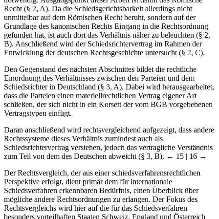
unmittelbar auf dem Römischen Recht beruht, sondern auf der
Grundlage des kanonischen Rechts Eingang in die Rechtsordnung
gefunden hat, ist auch dort das Verhältnis näher zu beleuchten (§ 2,
B). Anschließend wird der Schiedsrichtervertrag im Rahmen der
Entwicklung der deutschen Rechtsgeschichte untersucht (§ 2, C).
Den Gegenstand des nächsten Abschnittes bildet die rechtliche
Einordnung des Verhältnisses zwischen den Parteien und dem
Schiedsrichter in Deutschland (§ 3, A). Dabei wird herausgearbeitet,
dass die Parteien einen materiellrechtlichen Vertrag eigener Art
schließen, der sich nicht in ein Korsett der vom BGB vorgebebenen
Vertragstypen einfügt.
Daran anschließend wird rechtsvergleichend aufgezeigt, dass andere
Rechtssysteme dieses Verhältnis zumindest auch als
Schiedsrichtervertrag verstehen, jedoch das vertragliche Verständnis
zum Teil von dem des Deutschen abweicht (§ 3, B).
← 15 | 16 →
Der Rechtsvergleich, der aus einer schiedsverfahrensrechtlichen
Perspektive erfolgt, dient primär dem für internationale
Schiedsverfahren erkennbaren Bedürfnis, einen Überblick über
mögliche andere Rechtsordnungen zu erlangen. Der Fokus des
Rechtsvergleichs wird hier auf die für das Schiedsverfahren
besonders vorteilhaften Staaten Schweiz, England und Österreich
gelegt. Diese sind Länder, in die eine „Rechtsflucht“ deutlich