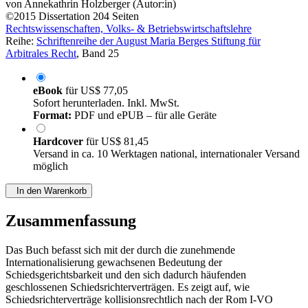
©2015
Dissertation
204 Seiten
Rechtswissenschaften, Volks- & Betriebswirtschaftslehre
Reihe:
Schriftenreihe der August Maria Berges Stiftung für
Arbitrales Recht
, Band 25
eBook
für
US$ 77,05
Sofort herunterladen. Inkl. MwSt.
Format:
PDF und ePUB – für alle Geräte
Hardcover
für
US$ 81,45
Versand in ca. 10 Werktagen national, internationaler Versand
möglich
In den Warenkorb
Zusammenfassung
Das Buch befasst sich mit der durch die zunehmende
Internationalisierung gewachsenen Bedeutung der
Schiedsgerichtsbarkeit und den sich dadurch häufenden
geschlossenen Schiedsrichterverträgen. Es zeigt auf, wie
Schiedsrichterverträge kollisionsrechtlich nach der Rom I-VO
anzuknüpfen sind. Bei Fehlen einer Rechtswahl ist allein