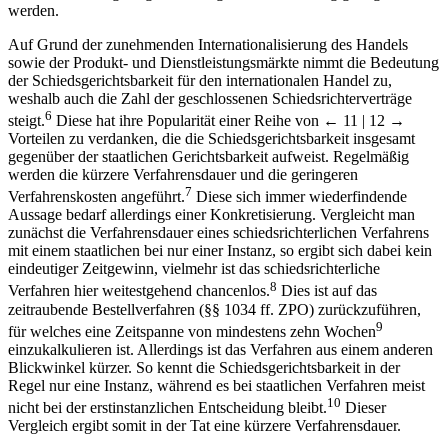
Auf Grund der zunehmenden Internationalisierung des Handels
sowie der Produkt- und Dienstleistungsmärkte nimmt die Bedeutung
der Schiedsgerichtsbarkeit für den internationalen Handel zu,
weshalb auch die Zahl der geschlossenen Schiedsrichterverträge
6
steigt.
Diese hat ihre Popularität einer Reihe von
← 11 | 12 →
Vorteilen zu verdanken, die die Schiedsgerichtsbarkeit insgesamt
gegenüber der staatlichen Gerichtsbarkeit aufweist. Regelmäßig
werden die kürzere Verfahrensdauer und die geringeren
7
Verfahrenskosten angeführt.
Diese sich immer wiederfindende
Aussage bedarf allerdings einer Konkretisierung. Vergleicht man
zunächst die Verfahrensdauer eines schiedsrichterlichen Verfahrens
mit einem staatlichen bei nur einer Instanz, so ergibt sich dabei kein
eindeutiger Zeitgewinn, vielmehr ist das schiedsrichterliche
8
Verfahren hier weitestgehend chancenlos.
Dies ist auf das
zeitraubende Bestellverfahren (§§ 1034 ff. ZPO) zurückzuführen,
9
für welches eine Zeitspanne von mindestens zehn Wochen
einzukalkulieren ist. Allerdings ist das Verfahren aus einem anderen
Blickwinkel kürzer. So kennt die Schiedsgerichtsbarkeit in der
Regel nur eine Instanz, während es bei staatlichen Verfahren meist
10
nicht bei der erstinstanzlichen Entscheidung bleibt.
Dieser
Vergleich ergibt somit in der Tat eine kürzere Verfahrensdauer.
Das Kostenargument ist ebenso wenig allgemeingültig