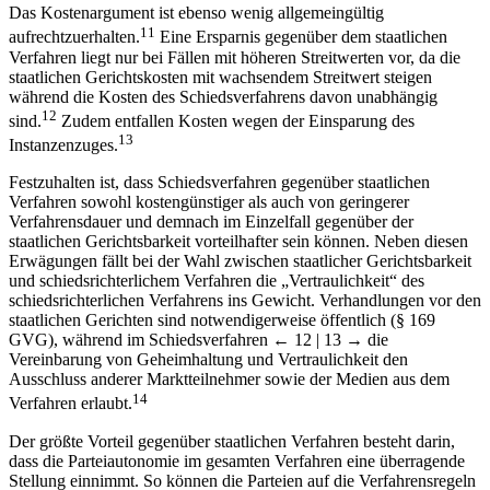
11
aufrechtzuerhalten.
Eine Ersparnis gegenüber dem staatlichen
Verfahren liegt nur bei Fällen mit höheren Streitwerten vor, da die
staatlichen Gerichtskosten mit wachsendem Streitwert steigen
während die Kosten des Schiedsverfahrens davon unabhängig
12
sind.
Zudem entfallen Kosten wegen der Einsparung des
13
Instanzenzuges.
Festzuhalten ist, dass Schiedsverfahren gegenüber staatlichen
Verfahren sowohl kostengünstiger als auch von geringerer
Verfahrensdauer und demnach im Einzelfall gegenüber der
staatlichen Gerichtsbarkeit vorteilhafter sein können. Neben diesen
Erwägungen fällt bei der Wahl zwischen staatlicher Gerichtsbarkeit
und schiedsrichterlichem Verfahren die „Vertraulichkeit“ des
schiedsrichterlichen Verfahrens ins Gewicht. Verhandlungen vor den
staatlichen Gerichten sind notwendigerweise öffentlich (§ 169
GVG), während im Schiedsverfahren
← 12 | 13 →
die
Vereinbarung von Geheimhaltung und Vertraulichkeit den
Ausschluss anderer Marktteilnehmer sowie der Medien aus dem
14
Verfahren erlaubt.
Der größte Vorteil gegenüber staatlichen Verfahren besteht darin,
dass die Parteiautonomie im gesamten Verfahren eine überragende
Stellung einnimmt. So können die Parteien auf die Verfahrensregeln
Einfluss nehmen sowie ihre Verfahrenssprache selbst wählen,