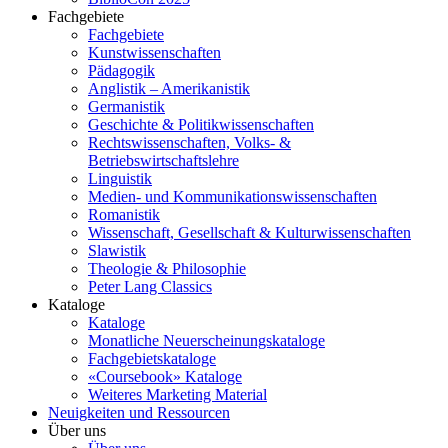
Fachgebiete
Fachgebiete
Kunstwissenschaften
Pädagogik
Anglistik – Amerikanistik
Germanistik
Geschichte & Politikwissenschaften
Rechtswissenschaften, Volks- &
Betriebswirtschaftslehre
Linguistik
Medien- und Kommunikationswissenschaften
Romanistik
Wissenschaft, Gesellschaft & Kulturwissenschaften
Slawistik
Theologie & Philosophie
Peter Lang Classics
Kataloge
Kataloge
Monatliche Neuerscheinungskataloge
Fachgebietskataloge
«Coursebook» Kataloge
Weiteres Marketing Material
Neuigkeiten und Ressourcen
Über uns