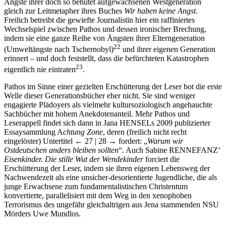
Ängste ihrer doch so behütet aufgewachsenen Westgeneration
gleich zur Leitmetapher ihres Buches
Wir haben
keine
Angst
.
Freilich betreibt die gewiefte Journalistin hier ein raffiniertes
Wechselspiel zwischen Pathos und dessen ironischer Brechung,
indem sie eine ganze Reihe von Ängsten ihrer Elterngeneration
22
(Umweltängste nach Tschernobyl)
und ihrer eigenen Generation
erinnert – und doch feststellt, dass die befürchteten Katastrophen
23
eigentlich nie eintraten
.
Pathos im Sinne einer gezielten Erschütterung der Leser bot die erste
Welle dieser Generationsbücher eher nicht. Sie sind weniger
engagierte Plädoyers als vielmehr kultursoziologisch angehauchte
Sachbücher mit hohem Anekdotenanteil. Mehr Pathos und
Leserappell findet sich dann in Jana H
ENSEL
s 2009 publizierter
Essaysammlung A
chtung Zone
, deren (freilich nicht recht
eingelöster) Untertitel
← 27 | 28 →
fordert: „
Warum wir
Ostdeutschen anders bleiben sollten
“. Auch Sabine R
ENNEFANZ‘
Eisenkinder. Die stille Wut der Wendekinder
forciert die
Erschütterung der Leser, indem sie ihren eigenen Lebensweg der
Nachwendezeit als eine unsicher-desorientierte Jugendliche, die als
junge Erwachsene zum fundamentalistischen Christentum
konvertierte, parallelisiert mit dem Weg in den xenophoben
Terrorismus des ungefähr gleichaltrigen aus Jena stammenden NSU
Mörders Uwe Mundlos.