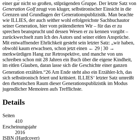
einer gar nicht so großen, stilprägenden Gruppe. Der letzte Satz von
Generation Golf
zeugt von kluger, selbstironischer Einsicht in die
Grenzen und Grundlagen der Generationspublizistik. Man beachte
wie I
LLIES
, der auch seither wohl erfolgreichste Sachbuchautor
seiner Generation, hier vom prätendierten Wir – für das er zu
sprechen beansprucht und dessen Wesen er zu kennen vorgibt –
zurückwechselt zum Ich des Autors und seiner eitlen Ansprüche.
Mit entwaffnender Ehrlichkeit gesteht sein letzter Satz: „wir haben,
obwohl kaum erwachsen, schon jetzt einen
← 29 | 30 →
merkwürdigen Hang zur Retrospektive, und manche von uns
schreiben schon mit 28 Jahren ein Buch über die eigene Kindheit,
im eitlen Glauben, daran lasse sich die Geschichte einer ganzen
Generation erzählen.“
26
Am Ende steht also ein Erzähler-Ich, das
sich selbstironisch feiert und kritisiert. I
LLIES‘
letzter Satz umreißt
den rhetorischen Raum dieser Generationspublizistik im Modus
jugendlicher Memoiren aufs Trefflichste.
Details
Seiten
410
Erscheinungsjahr
2016
ISBN (Hardcover)