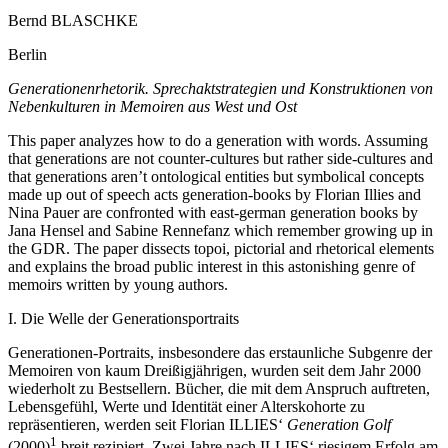
Bernd B
LASCHKE
Berlin
Generationenrhetorik. Sprechaktstrategien und Konstruktionen von
Nebenkulturen in Memoiren aus West und Ost
This paper analyzes how to do a generation with words. Assuming
that generations are not counter-cultures but rather side-cultures and
that generations aren’t ontological entities but symbolical concepts
made up out of speech acts generation-books by Florian Illies and
Nina Pauer are confronted with east-german generation books by
Jana Hensel and Sabine Rennefanz which remember growing up in
the GDR. The paper dissects topoi, pictorial and rhetorical elements
and explains the broad public interest in this astonishing genre of
memoirs written by young authors.
I.
Die Welle der Generationsportraits
Generationen-Portraits, insbesondere das erstaunliche Subgenre der
Memoiren von kaum Dreißigjährigen, wurden seit dem Jahr 2000
wiederholt zu Bestsellern. Bücher, die mit dem Anspruch auftreten,
Lebensgefühl, Werte und Identität einer Alterskohorte zu
repräsentieren, werden seit Florian I
LLIES‘
Generation Golf
1
(2000)
breit rezipiert. Zwei Jahre nach I
LLIES‘
riesigem Erfolg am