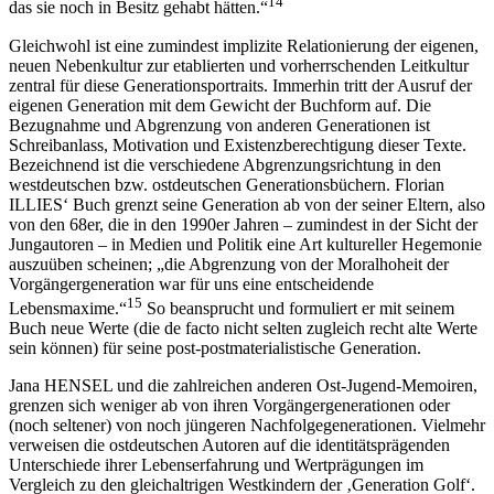
14
das sie noch in Besitz gehabt hätten.“
Gleichwohl ist eine zumindest implizite Relationierung der eigenen,
neuen Nebenkultur zur etablierten und vorherrschenden Leitkultur
zentral für diese Generationsportraits. Immerhin tritt der Ausruf der
eigenen Generation mit dem Gewicht der Buchform auf. Die
Bezugnahme und Abgrenzung von anderen Generationen ist
Schreibanlass, Motivation und Existenzberechtigung dieser Texte.
Bezeichnend ist die verschiedene Abgrenzungsrichtung in den
westdeutschen bzw. ostdeutschen Generationsbüchern. Florian
I
LLIES‘
Buch grenzt seine Generation ab von der seiner Eltern, also
von den 68er, die in den 1990er Jahren – zumindest in der Sicht der
Jungautoren – in Medien und Politik eine Art kultureller Hegemonie
auszuüben scheinen; „die Abgrenzung von der Moralhoheit der
Vorgängergeneration war für uns eine entscheidende
15
Lebensmaxime.“
So beansprucht und formuliert er mit seinem
Buch neue Werte (die de facto nicht selten zugleich recht alte Werte
sein können) für seine post-postmaterialistische Generation.
Jana H
ENSEL
und die zahlreichen anderen Ost-Jugend-Memoiren,
grenzen sich weniger ab von ihren Vorgängergenerationen oder
(noch seltener) von noch jüngeren Nachfolgegenerationen. Vielmehr
verweisen die ostdeutschen Autoren auf die identitätsprägenden
Unterschiede ihrer Lebenserfahrung und Wertprägungen im
Vergleich zu den gleichaltrigen Westkindern der ‚Generation Golf‘.