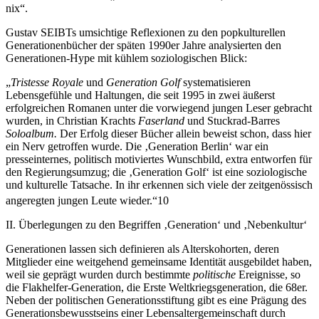
nix“.
Gustav S
EIBT
s umsichtige Reflexionen zu den popkulturellen
Generationenbücher der späten 1990er Jahre analysierten den
Generationen-Hype mit kühlem soziologischen Blick:
„
Tristesse Royale
und
Generation Golf
systematisieren
Lebensgefühle und Haltungen, die seit 1995 in zwei äußerst
erfolgreichen Romanen unter die vorwiegend jungen Leser gebracht
wurden, in Christian Krachts
Faserland
und Stuckrad-Barres
Soloalbum.
Der Erfolg dieser Bücher allein beweist schon, dass hier
ein Nerv getroffen wurde. Die ‚Generation Berlin‘ war ein
presseinternes, politisch motiviertes Wunschbild, extra entworfen für
den Regierungsumzug; die ‚Generation Golf‘ ist eine soziologische
und kulturelle Tatsache. In ihr erkennen sich viele der zeitgenössisch
angeregten jungen Leute wieder.“
10
II.
Überlegungen zu den Begriffen ‚Generation‘ und ‚Nebenkultur‘
Generationen lassen sich definieren als Alterskohorten, deren
Mitglieder eine weitgehend gemeinsame Identität ausgebildet haben,
weil sie geprägt wurden durch bestimmte
politische
Ereignisse, so
die Flakhelfer-Generation, die Erste Weltkriegsgeneration, die 68er.
Neben der politischen Generationsstiftung gibt es eine Prägung des
Generationsbewusstseins einer Lebensaltergemeinschaft durch