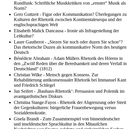
Rundfunk: Schriftliche Musikkritiken von „ernster“ Musik als
Norm?
Gero Guttzeit - Figur oder Kommunikation? Überlegungen zu
Kulturen der Rhetorik zwischen Kontinentaleuropa und der
englischsprachigen Welt
Elisabeth Malick Dancausa - Ironie als Infragestellung der
Leitkultur?
Laure Gautherot - „Siezen Sie noch oder duzen Sie schon“?
Das rhetorische Duzen als kommunikative Norm des heutigen
Deutsch
Bénédicte Abraham - Adam Müllers Rhetorik des Hörens in
den „Zwölf Reden über die Beredsamkeit und deren Verfall in
Deutschland“ (1812)
Christian Wilke - Mensch gegen Konsens. Zur
Rehabilitierung antikonsensualer Rhetorik bei Immanuel Kant
und Friedrich Schlegel
Jan Seifert - ‚Bauhaus-Rhetorik‘: Persuasion und Polemik im
avantgardistischen Diskurs
Christina Stange-Fayos - Rhetorik der Abgrenzung oder Streit
der Gegenkulturen: bürgerliche Frauenbewegung versus
Sozialdemokratie.
Gisela Brandt - Zum Zusammenspiel von binnendeutscher
und inseldeutscher Sprachkultur in den Mitauiſchen