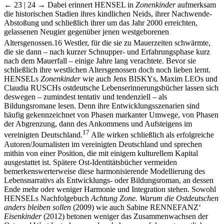
← 23 | 24 →
Dabei erinnert H
ENSEL
in
Zonenkinder
aufmerksam
die historischen Stadien ihres kindlichen Neids, ihrer Nachwende-
Abstoßung und schließlich ihrer um das Jahr 2000 erreichten,
gelassenen Neugier gegenüber jenen westgeborenen
Altersgenossen.
16
Westler, für die sie zu Mauerzeiten schwärmte,
die sie dann – nach kurzer Schnupper- und Erfahrungsphase kurz
nach dem Mauerfall – einige Jahre lang verachtete. Bevor sie
schließlich ihre westlichen Altersgenossen doch noch lieben lernt.
H
ENSEL
s
Zonenkinder
wie auch Jens B
ISKY
s, Maxim L
EO
s und
Claudia R
USCH
s ostdeutsche Lebenserinnerungsbücher lassen sich
deswegen – zumindest tentativ und tendenziell – als
Bildungsromane lesen. Denn ihre Entwicklungsszenarien sind
häufig gekennzeichnet von Phasen markanter Umwege, von Phasen
der Abgrenzung, dann des Ankommens und Aufsteigens im
17
vereinigten Deutschland.
Alle wirken schließlich als erfolgreiche
Autoren/Journalisten im vereinigten Deutschland und sprechen
mithin von einer Position, die mit einigem kulturellem Kapital
ausgestattet ist. Spätere Ost-Identitätsbücher vermeiden
bemerkenswerterweise diese harmonisierende Modellierung des
Lebensnarrativs als Entwicklungs- oder Bildungsroman, an dessen
Ende mehr oder weniger Harmonie und Integration stehen. Sowohl
H
ENSEL
s Nachfolgebuch
Achtung Zone. Warum die Ostdeutschen
anders bleiben sollen
(2009) wie auch Sabine R
ENNEFANZ‘
Eisenkinder
(2012) betonen weniger das Zusammenwachsen der