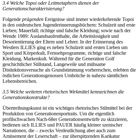
3.4
Welche Topoi oder Leitmetaphern dienen der
Generationscharakterisierung?
Folgende
prägenden
Ereignisse sind immer wiederkehrende Topoi
in den ostdeutschen Jugenderinnerungsbüchern: Schulzeit und erste
Lieben; Mauerfall; richtige und falsche Kleidung; sowie nach der
Wende 1989: Auslandsaufenthalte, die Arbeitslosigkeit und
Desorientierung der Eltern und Lehrer. In der Erinnerung des
Westlers I
LLIES
ging es neben Schulzeit und ersten Lieben um
Sport und Körperkult, Fernsehprogramme, richtige und falsche
Kleidung, Markenkult. Während für die Generation Golf
geschichtlicher Stillstand, Langeweile und mühsame
Distinktionsversuche als Grundstimmung vorherrschen, erlebten die
östlichen Generationsgenossen Umbrüche in nahezu sämtlichen
Lebensbereichen.
3.5
Welche weiteren rhetorischen Wirkmittel kennzeichnen die
Generationskonstrukte?
Übertreibungskunst ist ein wichtiges rhetorisches Stilmittel bei der
Produktion von Generationenportraits. Um die eigentlich
profilschwachen Nach-68er Generationsentwürfe zu skizzieren,
bedienen sich I
LLIES
und P
AUER
häufig kleiner szenischer
Narrationen, die – zwecks Verdeutlichung aber auch zum
Amüsement der Leserschaft – zur überspitzenden Karikatur