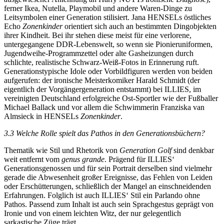
ferner Ikea, Nutella, Playmobil und andere Waren-Dinge zu
Leitsymbolen einer Generation stilisiert. Jana H
ENSEL
s östliches
Echo
Zonenkinder
orientiert sich auch an bestimmten Dingobjekten
ihrer Kindheit. Bei ihr stehen diese meist für eine verlorene,
untergegangene DDR-Lebenswelt, so wenn sie Pionieruniformen,
Jugendweihe-Programmzettel oder alte Gasheizungen durch
schlichte, realistische Schwarz-Weiß-Fotos in Erinnerung ruft.
Generationstypische Idole oder Vorbildfiguren werden von beiden
aufgerufen: der ironische Meisterkomiker Harald Schmidt (der
eigentlich der Vorgängergeneration entstammt) bei I
LLIES
, im
vereinigten Deutschland erfolgreiche Ost-Sportler wie der Fußballer
Michael Ballack und vor allem die Schwimmerin Franziska van
Almsieck in H
ENSEL
s
Zonenkinder
.
3.3
Welche Rolle spielt das Pathos in den Generationsbüchern?
Thematik wie Stil und Rhetorik von
Generation Golf
sind denkbar
weit entfernt vom
genus grande
. Prägend für I
LLIES‘
Generationsgenossen und für sein Portrait derselben sind vielmehr
gerade die Abwesenheit großer Ereignisse, das Fehlen von Leiden
oder Erschütterungen, schließlich der Mangel an einschneidenden
Erfahrungen. Folglich ist auch I
LLIES‘
Stil ein Parlando ohne
Pathos. Passend zum Inhalt ist auch sein Sprachgestus geprägt von
Ironie und von einem leichten Witz, der nur gelegentlich
sarkastische Züge trägt.