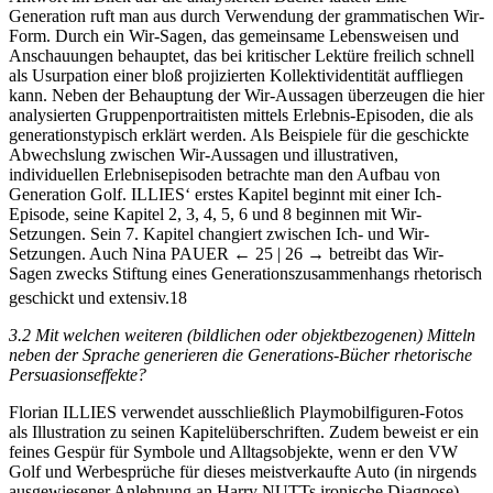
Generation ruft man aus durch Verwendung der grammatischen Wir-
Form. Durch ein Wir-Sagen, das gemeinsame Lebensweisen und
Anschauungen behauptet, das bei kritischer Lektüre freilich schnell
als Usurpation einer bloß projizierten Kollektividentität auffliegen
kann. Neben der Behauptung der Wir-Aussagen überzeugen die hier
analysierten Gruppenportraitisten mittels Erlebnis-Episoden, die als
generationstypisch erklärt werden. Als Beispiele für die geschickte
Abwechslung zwischen Wir-Aussagen und illustrativen,
individuellen Erlebnisepisoden betrachte man den Aufbau von
Generation Golf. I
LLIES‘
erstes Kapitel beginnt mit einer Ich-
Episode, seine Kapitel 2, 3, 4, 5, 6 und 8 beginnen mit Wir-
Setzungen. Sein 7. Kapitel changiert zwischen Ich- und Wir-
Setzungen. Auch Nina P
AUER
← 25 | 26 →
betreibt das Wir-
Sagen zwecks Stiftung eines Generationszusammenhangs rhetorisch
geschickt und extensiv.
18
3.2
Mit welchen weiteren (bildlichen oder objektbezogenen) Mitteln
neben der Sprache generieren die Generations-Bücher rhetorische
Persuasionseffekte?
Florian I
LLIES
verwendet ausschließlich Playmobilfiguren-Fotos
als Illustration zu seinen Kapitelüberschriften. Zudem beweist er ein
feines Gespür für Symbole und Alltagsobjekte, wenn er den VW
Golf und Werbesprüche für dieses meistverkaufte Auto (in nirgends
ausgewiesener Anlehnung an Harry N
UTT
s ironische Diagnose),