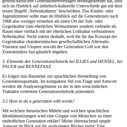
gesellschaftlichen Generationenverträgen herausgearbeitet hat, lässt
sich im Hinblick auf ästhetisch-kulturelle Unterschiede gut mit dem
neuen Begriff ‚Nebenkulturen‘ beschreiben. Das Kinder- oder
Jugendzimmer sollte man im Hinblick auf die Generationen nach
1968 also weniger verstehen als einen Ort der Sub- oder
Gegenkultur zum elterlichen Wohnzimmer sondern vielmehr als
Raum einer vielfach mit der elterlichen Leitkultur verbundenen
Nebenkultur. Nicht zuletzt deshalb, weil die für das Konzept der
Gegenkultur charakteristischen gesellschaftlichen Alternativ-
Visionen und Utopien sowohl der Generation Golf wie den
Zonenkindern fast gänzlich abgehen.
3.
Elemente der Generationsrhetorik bei I
LLIES
und H
ENSEL
, bei
P
AUER
und R
ENNEFANZ
Es folgen nun Bausteine zur sprachlichen Herstellung von
Generationsportraits. Im kompakten Stil von Frage und Antwort
werden die Analyseergebnisse zu der in den west-östlichen
Traktaten vertretene Generationsrhetorik präsentiert.
3.1
How to do a generation with words?
Mit welchen rhetorischen Mitteln und welchen sprachlichen
Identitätssetzungen wird eine Gruppe von Menschen zu einer
einheitlichen Generation erklärt? Meine überraschend simple
Antwort im Blick auf die analysierten Bücher lautet: Eine