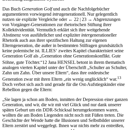
Das Buch
Generation Golf
und auch die Nachfolgebücher
argumentieren vorwiegend
intra
generationell. Nur gelegentlich
nutzen sie explizite Vergleiche oder
← 22 | 23 →
Abgrenzungen
von Vorgänger-Generationen zur rhetorischen Stiftung ihrer
Kollektividentität. Vermutlich erklärt sich ihre weitgehende
Abstinenz von ausführlicher und expliziter
inter
generationeller
Rhetorik auch aus ihrer spezifischen Haltung zur eigenen
Elterngeneration, die außer in bestimmten Stilfragen grundsätzlich
keine polemische ist. I
LLIES‘
zweites Kapitel charakterisiert seine
Generation Golf als „Generation ohne Generationskonflikt. Gute
Söhne, gute Töchter.“
12
Jana H
ENSEL
betont in ihrem thematisch
analogen vierten Kapitel unter der Überschrift „Schulter an Schulter,
Zahn um Zahn. Über unsere Eltern“, dass ihre ostdeutsche
13
Generation zwar mit ihren Eltern „ein wenig unglücklich“ war.
Doch verbot sich auch und gerade für die Ost-Aufstiegskinder eine
Rebellion gegen die Eltern:
„Sie lagen ja schon am Boden, inmitten der Depression einer ganzen
Generation, und wir, die wir mit viel Glück und nur dank unserer
späten Geburt um ein DDR-Schicksal herumgekommen waren,
wollten die am Boden Liegenden nicht noch mit Füßen treten. Die
Geschichte der Wende hatte die Illusionen und Selbstbilder unserer
Eltern zerstört und weggefegt. Ihnen war nichts mehr zu entreißen,