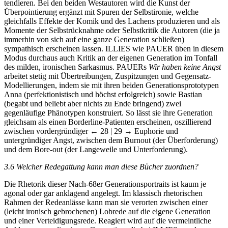
tendieren. Bei den beiden Westautoren wird die Kunst der
Überpointierung ergänzt mit Spuren der Selbstironie, welche
gleichfalls Effekte der Komik und des Lachens produzieren und als
Momente der Selbstrücknahme oder Selbstkritik die Autoren (die ja
immerhin von sich auf eine ganze Generation schließen)
sympathisch erscheinen lassen. I
LLIES
wie P
AUER
üben in diesem
Modus durchaus auch Kritik an der eigenen Generation im Tonfall
des milden, ironischen Sarkasmus. P
AUER
s
Wir haben
keine
Angst
arbeitet stetig mit Übertreibungen, Zuspitzungen und Gegensatz-
Modellierungen, indem sie mit ihren beiden Generationsprototypen
Anna (perfektionistisch und höchst erfolgreich) sowie Bastian
(begabt und beliebt aber nichts zu Ende bringend) zwei
gegenläufige Phänotypen konstruiert. So lässt sie ihre Generation
gleichsam als einen Borderline-Patienten erscheinen, oszillierend
zwischen vordergründiger
← 28 | 29 →
Euphorie und
untergründiger Angst, zwischen dem Burnout (der Überforderung)
und dem Bore-out (der Langeweile und Unterforderung).
3.6
Welcher Redegattung kann man diese Bücher zuordnen?
Die Rhetorik dieser Nach-68er Generationsportraits ist kaum je
agonal oder gar anklagend angelegt. Im klassisch rhetorischen
Rahmen der Redeanlässe kann man sie verorten zwischen einer
(leicht ironisch gebrochenen) Lobrede auf die eigene Generation
und einer Verteidigungsrede. Reagiert wird auf die vermeintliche