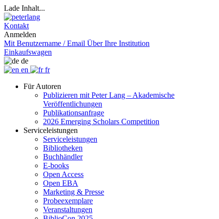
Lade Inhalt...
Kontakt
Anmelden
Mit Benutzername / Email
Über Ihre Institution
Einkaufswagen
de
en
fr
Für Autoren
Publizieren mit Peter Lang – Akademische
Veröffentlichungen
Publikationsanfrage
2026 Emerging Scholars Competition
Serviceleistungen
Serviceleistungen
Bibliotheken
Buchhändler
E-books
Open Access
Open EBA
Marketing & Presse
Probeexemplare
Veranstaltungen
BiblioCon 2025