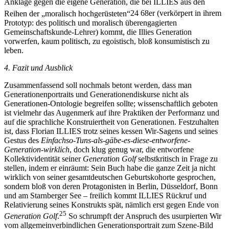
Anklage gegen die eigene Generation, die bei I
LLIES
aus den
Reihen der „moralisch hochgerüsteten“
24
68er (verkörpert in ihrem
Prototyp: des politisch und moralisch überengagierten
Gemeinschaftskunde-Lehrer) kommt, die Illies Generation
vorwerfen, kaum politisch, zu egoistisch, bloß konsumistisch zu
leben.
4.
Fazit und Ausblick
Zusammenfassend soll nochmals betont werden, dass man
Generationenportraits und Generationendiskurse nicht als
Generationen-Ontologie begreifen sollte; wissenschaftlich geboten
ist vielmehr das Augenmerk auf ihre Praktiken der Performanz und
auf die sprachliche Konstruiertheit von Generationen. Festzuhalten
ist, dass Florian I
LLIES
trotz seines kessen Wir-Sagens und seines
Gestus des
Einfachso-Tuns-als-gäbe-es-diese-entworfene-
Generation-wirklich
, doch klug genug war, die entworfene
Kollektividentität seiner
Generation Golf
selbstkritisch in Frage zu
stellen, indem er einräumt: Sein Buch habe die ganze Zeit ja nicht
wirklich von seiner gesamtdeutschen Geburtskohorte gesprochen,
sondern bloß von deren Protagonisten in Berlin, Düsseldorf, Bonn
und am Starnberger See – freilich kommt I
LLIES
Rückruf und
Relativierung seines Konstrukts spät, nämlich erst gegen Ende von
25
Generation Golf
.
So schrumpft der Anspruch des usurpierten Wir
vom allgemeinverbindlichen Generationsportrait zum Szene-Bild