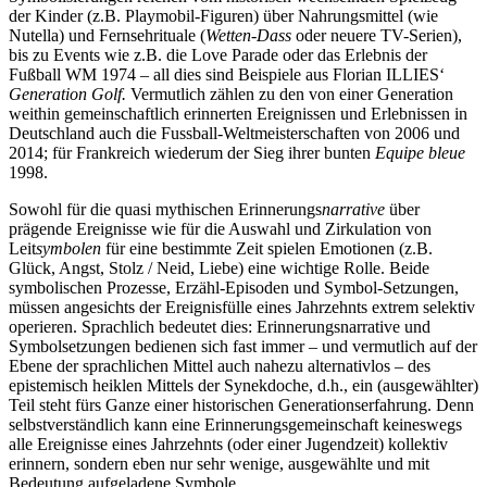
der Kinder (z.B. Playmobil-Figuren) über Nahrungsmittel (wie
Nutella) und Fernsehrituale (
Wetten-Dass
oder neuere TV-Serien),
bis zu Events wie z.B. die Love Parade oder das Erlebnis der
Fußball WM 1974 – all dies sind Beispiele aus Florian I
LLIES‘
Generation Golf.
Vermutlich zählen zu den von einer Generation
weithin gemeinschaftlich erinnerten Ereignissen und Erlebnissen in
Deutschland auch die Fussball-Weltmeisterschaften von 2006 und
2014; für Frankreich wiederum der Sieg ihrer bunten
Equipe bleue
1998.
Sowohl für die quasi mythischen Erinnerungs
narrative
über
prägende Ereignisse wie für die Auswahl und Zirkulation von
Leit
symbolen
für eine bestimmte Zeit spielen Emotionen (z.B.
Glück, Angst, Stolz / Neid, Liebe) eine wichtige Rolle. Beide
symbolischen Prozesse, Erzähl-Episoden und Symbol-Setzungen,
müssen angesichts der Ereignisfülle eines Jahrzehnts extrem selektiv
operieren. Sprachlich bedeutet dies: Erinnerungsnarrative und
Symbolsetzungen bedienen sich fast immer – und vermutlich auf der
Ebene der sprachlichen Mittel auch nahezu alternativlos – des
epistemisch heiklen Mittels der Synekdoche, d.h., ein (ausgewählter)
Teil steht fürs Ganze einer historischen Generationserfahrung. Denn
selbstverständlich kann eine Erinnerungsgemeinschaft keineswegs
alle Ereignisse eines Jahrzehnts (oder einer Jugendzeit) kollektiv
erinnern, sondern eben nur sehr wenige, ausgewählte und mit
Bedeutung aufgeladene Symbole.