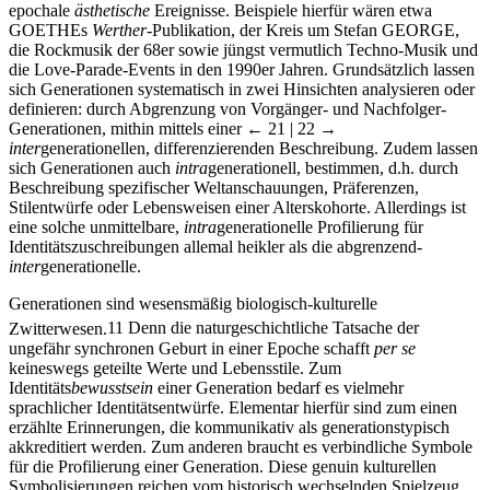
epochale
ästhetische
Ereignisse. Beispiele hierfür wären etwa
G
OETHE
s
Werther
-Publikation, der Kreis um Stefan G
EORGE
,
die Rockmusik der 68er sowie jüngst vermutlich Techno-Musik und
die Love-Parade-Events in den 1990er Jahren. Grundsätzlich lassen
sich Generationen systematisch in zwei Hinsichten analysieren oder
definieren: durch Abgrenzung von Vorgänger- und Nachfolger-
Generationen, mithin mittels einer
← 21 | 22 →
inter
generationellen, differenzierenden Beschreibung. Zudem lassen
sich Generationen auch
intra
generationell, bestimmen, d.h. durch
Beschreibung spezifischer Weltanschauungen, Präferenzen,
Stilentwürfe oder Lebensweisen einer Alterskohorte. Allerdings ist
eine solche unmittelbare,
intra
generationelle Profilierung für
Identitätszuschreibungen allemal heikler als die abgrenzend-
inter
generationelle.
Generationen sind wesensmäßig biologisch-kulturelle
Zwitterwesen.
11
Denn die naturgeschichtliche Tatsache der
ungefähr synchronen Geburt in einer Epoche schafft
per se
keineswegs geteilte Werte und Lebensstile. Zum
Identitäts
bewusstsein
einer Generation bedarf es vielmehr
sprachlicher Identitätsentwürfe. Elementar hierfür sind zum einen
erzählte Erinnerungen, die kommunikativ als generationstypisch
akkreditiert werden. Zum anderen braucht es verbindliche Symbole
für die Profilierung einer Generation. Diese genuin kulturellen
Symbolisierungen reichen vom historisch wechselnden Spielzeug