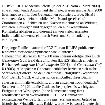
Gustav S
EIBT
wiederum lieferte (in der ZEIT vom 2. März 2000)
eine einleuchtende Antwort auf die Frage, warum um das Jahr 2000
überhaupt so eifrig über Generationen publiziert wurde. S
EIBT
vermutete, dass in einer mobilen Mittelstandsgesellschaft
Zuordnungen zu Schichten und Klassen zunehmend an Wirkung
verlieren. Deswegen und dagegen sollen nun Generations-
Konstrukte abhelfen und dieserart ein von vielen ersehntes
Individualitätsbewusstsein durch Wert- und Stilorientierung
verbürgen.
Der junge Feuilletonautor der FAZ Florian I
LLIES
publizierte im
Kontext dieser demographischen wie kulturellen
Generationsdiskurse im Jahr 2000 sein überaus erfolgreiches Buch
Generation Golf
. Bald darauf folgten I
LLIES‘
ähnlich angelegte
Bücher
Anleitung zum Unschuldigsein
(2001) und
Generation Golf
II
(2003). Alle späteren Generationenbücher beziehen sich mehr
oder weniger direkt und deutlich auf das Erfolgsbuch
Generation
Golf
. Bei H
ENSEL
wird dies schon am Aufbau ihres Buchs,
9
ablesbar am Inhaltsverzeichnis, und an einzelnen Topoi deutlich.
So zitiert
← 20 | 21 →
die Ostdeutsche perplex als wichtigstes
Ereignis einer Westjugend (ohne Namensnennung ihres
schriftstellerischen Westvorbilds) I
LLIES‘
Bonmot der
existenziellen Wende-Erfahrung
seiner
ereignisarmen Jugend in
historischer Windstille: „aus Raider wurde Twix, sonst änderte sich