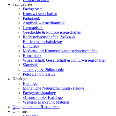
Fachgebiete
Fachgebiete
Kunstwissenschaften
Pädagogik
Anglistik – Amerikanistik
Germanistik
Geschichte & Politikwissenschaften
Rechtswissenschaften, Volks- &
Betriebswirtschaftslehre
Linguistik
Medien- und Kommunikationswissenschaften
Romanistik
Wissenschaft, Gesellschaft & Kulturwissenschaften
Slawistik
Theologie & Philosophie
Peter Lang Classics
Kataloge
Kataloge
Monatliche Neuerscheinungskataloge
Fachgebietskataloge
«Coursebook» Kataloge
Weiteres Marketing Material
Neuigkeiten und Ressourcen
Über uns