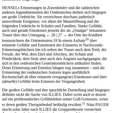
H
ENSEL
s Erinnerungen in
Zonenkinder
und die zahlreichen
anderen Jugendmemoiren der Ostdeutschen drehen sich hingegen
um große Umbrüche. Sie verzeichnen durchaus pathetisch
umwerfende Ereignisse, vor allem die Maueröffnung und die
folgenden Umbrüche in Schulen und Familien. Starke Gefühle,
auch und gerade Emotionen jenseits der als „Ostalgie“ bekannten
Trauer über den Untergang
← 26 | 27 →
der Orte der Kindheit
20
kennzeichnen die Ostmemoiren.
19
In einem Aufsatz
über
erinnerte Gefühle und Emotionen des Erinnerns in Nachwende-
Erinnerungsbüchern bin ich neben der Trauer auch dem Neid, der
Freude, der Wut, dem Ekel und Abscheu, der Scham und
Peinlichkeit, dem Stolz aber auch den Ängsten nachgegangen, die
sich in den ostdeutschen Generationsbüchern artikuliert finden.
Denn Erinnerung und Emotion hängen eng zusammen – und die
Erinnerung der ostdeutschen Autoren legen ausführlich
Rechenschaft ab über erinnerte (vergangene) Emotionen und über
(aktuelle) Gefühle beim Erinnern der Vergangenheit.
Die großen Gefühle und ihre sprachliche Darstellung sind hingegen
definitiv nicht die Sache von I
LLIES
. Dabei weist auch er dezent
auf ein problematisches Gefühlsleben seiner Golf-Genossen, wenn
21
er deren großen Therapiebedarf beiläufig erwähnt.
Nina P
AUER
macht zehn Jahre nach I
LLIES
die Gruppentheorie versteckter