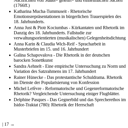
Nachrichten von Staats= gelehrt= und einheimiſchen Sachen
(1766ff.)
Katharina Mucha-Tummuseit - Rhetorische
Emotionsrepräsentationen in bürgerlichen Trauerspielen des
18. Jahrhunderts.
Anna Just & Piotr Kociumbas - Kürkantaten und Rhetorik im
Danzig des 18. Jahrhunderts. Fallstudie zur
verwaltungsorientierten (musikalischen) Gelegenheitsdichtung
Anna Karin & Claudia Wich-Reif - Spracharbeit in
Musterbriefen im 15. und 16. Jahrhundert
Galina Schapovalova - Die Rhetorik in der deutschen
barocken Sonettkunst
Sandra Aehnelt - Eine empirische Untersuchung zu Norm und
Variation des Satzrahmens im 17. Jahrhundert
Rainer Hünecke - Das protestantische Schuldrama. Rhetorik
im Dienste der Popularisierung von Konfession
Michel Lefèvre - Reformatorische und Gegenreformatorische
Rhetorik? Vergleichende Untersuchung einiger Flugblätter.
Delphine Pasques - Das Gegnerbild und das Sprecherethos im
Isidor-Traktat (780): Rhetorik der Herrschaft
| 17 →