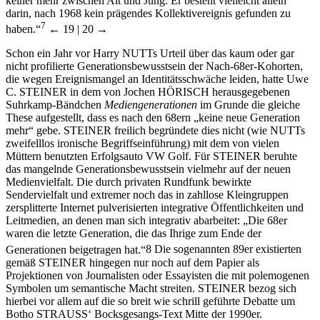
keiner mehr zwischen Alt und Jung. Er besteht vielleicht allein
darin, nach 1968 kein prägendes Kollektivereignis gefunden zu
7
haben.“
← 19 | 20 →
Schon ein Jahr vor Harry N
UTT
s Urteil über das kaum oder gar
nicht profilierte Generationsbewusstsein der Nach-68er-Kohorten,
die wegen Ereignismangel an Identitätsschwäche leiden, hatte Uwe
C. S
TEINER
in dem von Jochen H
ÖRISCH
herausgegebenen
Suhrkamp-Bändchen
Mediengenerationen
im Grunde die gleiche
These aufgestellt, dass es nach den 68ern „keine neue Generation
mehr“ gebe. S
TEINER
freilich begründete dies nicht (wie N
UTT
s
zweifelllos ironische Begriffseinführung) mit dem von vielen
Müttern benutzten Erfolgsauto VW Golf. Für S
TEINER
beruhte
das mangelnde Generationsbewusstsein vielmehr auf der neuen
Medienvielfalt. Die durch privaten Rundfunk bewirkte
Sendervielfalt und extremer noch das in zahllose Kleingruppen
zersplitterte Internet pulverisierten integrative Öffentlichkeiten und
Leitmedien, an denen man sich integrativ abarbeitet: „Die 68er
waren die letzte Generation, die das Ihrige zum Ende der
Generationen beigetragen hat.“
8
Die sogenannten 89er existierten
gemäß S
TEINER
hingegen nur noch auf dem Papier als
Projektionen von Journalisten oder Essayisten die mit polemogenen
Symbolen um semantische Macht streiten. S
TEINER
bezog sich
hierbei vor allem auf die so breit wie schrill geführte Debatte um
Botho S
TRAUSS‘
Bocksgesangs-Text Mitte der 1990er.