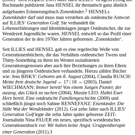
Buchmarkt publizierte Jana H
ENSEL
ihr thematisch ganz ähnlich
2
aufgebautes Erinnerungsbuch
Zonenkinder
.
H
ENSEL
s
Zonenkinder
darf und muss man verstehen als ostdeutsche Antwort
auf I
LLIES‘
Generation Golf
. Sie verhandelt die
Lebenserfahrungen und Identitätslagen junger Ostdeutscher, die zur
Wendezeit Jugendliche waren. H
ENSEL
entwirft so das Profil einer
Generation der in den 1970er Jahren geborenen ‚Zonenkinder‘.
Seit I
LLIES
und H
ENSEL
gab es eine regelrechte Welle von
Generationenbüchern, die das Verhältnis
ost
deutscher Twens und
Thirty-Something zu ihren im Westen sozialisierten
Generationsgenossen aber auch ihre Beziehungen zu ihren Eltern
und zu jüngeren Ostdeutschen verhandeln. Hierzu zählen Bücher
wie: Jens B
ISKY
:
Geboren am 8. August
(2004), Claudia R
USCH
:
Meine freie deutsche Jugend
← 17 | 18 →
(2003), Daniel
W
IECHMANN
:
Immer bereit! Von einem Jungen Pionier, der
auszog, das Glück zu suchen
(2004), Maxim L
EO
:
Haltet Euer
Herz bereit. Eine ostdeutsche Familiengeschichte
(2009) und
schließlich jüngst noch Sabine R
ENNEFANZ
:
Eisenkinder. Die
Stille Wut der Wendekinder
(2012). Gut zehn Jahre nach I
LLIES‘
Generation Golf
legte die zehn Jahre später geborene ZEIT-
Journalistin Nina P
AUER
ein neues, spezifisch westdeutsches
Generationenbuch vor:
Wir haben keine Angst. Gruppentherapie
einer Generation
(2011).
3