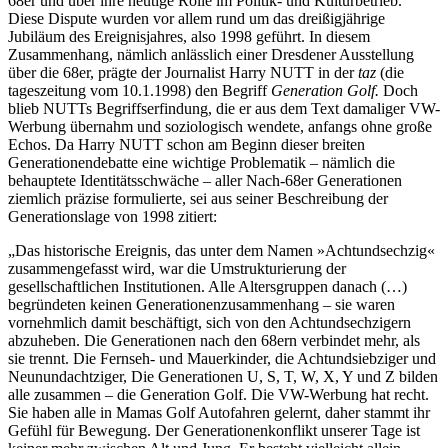
68er und über ihre heutige Rolle im Politik- und Kulturbetrieb.
Diese Dispute wurden vor allem rund um das dreißigjährige
Jubiläum des Ereignisjahres, also 1998 geführt. In diesem
Zusammenhang, nämlich anlässlich einer Dresdener Ausstellung
über die 68er, prägte der Journalist Harry N
UTT
in der
taz
(die
tageszeitung vom 10.1.1998) den Begriff
Generation Golf.
Doch
blieb N
UTT
s Begriffserfindung, die er aus dem Text damaliger VW-
Werbung übernahm und soziologisch wendete, anfangs ohne große
Echos. Da Harry N
UTT
schon am Beginn dieser breiten
Generationendebatte eine wichtige Problematik – nämlich die
behauptete Identitätsschwäche – aller Nach-68er Generationen
ziemlich präzise formulierte, sei aus seiner Beschreibung der
Generationslage von 1998 zitiert:
„Das historische Ereignis, das unter dem Namen »Achtundsechzig«
zusammengefasst wird, war die Umstrukturierung der
gesellschaftlichen Institutionen. Alle Altersgruppen danach (…)
begründeten keinen Generationenzusammenhang – sie waren
vornehmlich damit beschäftigt, sich von den Achtundsechzigern
abzuheben. Die Generationen nach den 68ern verbindet mehr, als
sie trennt. Die Fernseh- und Mauerkinder, die Achtundsiebziger und
Neunundachtziger, Die Generationen U, S, T, W, X, Y und Z bilden
alle zusammen – die Generation Golf. Die VW-Werbung hat recht.
Sie haben alle in Mamas Golf Autofahren gelernt, daher stammt ihr
Gefühl für Bewegung. Der Generationenkonflikt unserer Tage ist