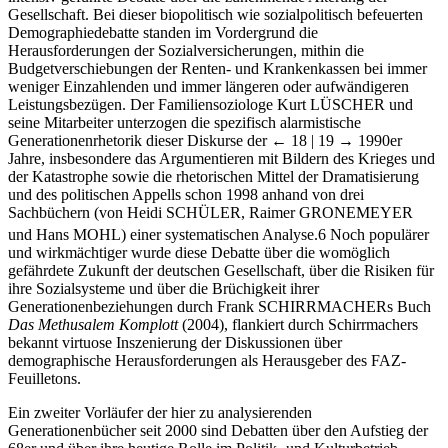
Gesellschaft. Bei dieser biopolitisch wie sozialpolitisch befeuerten
Demographiedebatte standen im Vordergrund die
Herausforderungen der Sozialversicherungen, mithin die
Budgetverschiebungen der Renten- und Krankenkassen bei immer
weniger Einzahlenden und immer längeren oder aufwändigeren
Leistungsbezügen. Der Familiensoziologe Kurt L
ÜSCHER
und
seine Mitarbeiter unterzogen die spezifisch alarmistische
Generationenrhetorik dieser Diskurse der
← 18 | 19 →
1990er
Jahre, insbesondere das Argumentieren mit Bildern des Krieges und
der Katastrophe sowie die rhetorischen Mittel der Dramatisierung
und des politischen Appells schon 1998 anhand von drei
Sachbüchern (von Heidi S
CHÜLER
, Raimer G
RONEMEYER
und Hans M
OHL
) einer systematischen Analyse.
6
Noch populärer
und wirkmächtiger wurde diese Debatte über die womöglich
gefährdete Zukunft der deutschen Gesellschaft, über die Risiken für
ihre Sozialsysteme und über die Brüchigkeit ihrer
Generationenbeziehungen durch Frank S
CHIRRMACHER
s Buch
Das Methusalem Komplott
(2004), flankiert durch Schirrmachers
bekannt virtuose Inszenierung der Diskussionen über
demographische Herausforderungen als Herausgeber des FAZ-
Feuilletons.
Ein zweiter Vorläufer der hier zu analysierenden
Generationenbücher seit 2000 sind Debatten über den Aufstieg der