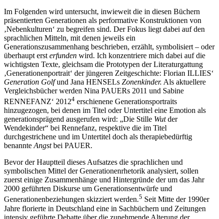
Im Folgenden wird untersucht, inwieweit die in diesen Büchern
präsentierten Generationen als performative Konstruktionen von
‚Nebenkulturen‘ zu begreifen sind. Der Fokus liegt dabei auf den
sprachlichen Mitteln, mit denen jeweils ein
Generationszusammenhang beschrieben, erzählt, symbolisiert – oder
überhaupt erst
erfunden
wird. Ich konzentriere mich dabei auf die
wichtigsten Texte, gleichsam die Prototypen der Literaturgattung
‚Generationenportrait‘ der jüngeren Zeitgeschichte: Florian I
LLIES‘
Generation Golf
und Jana H
ENSEL
s
Zonenkinder.
Als aktuellere
Vergleichsbücher werden Nina P
AUER
s 2011 und Sabine
4
R
ENNEFANZ‘
2012
erschienene Generationsportraits
hinzugezogen, bei denen im Titel oder Untertitel eine Emotion als
generationsprägend ausgerufen wird: „Die Stille
Wut
der
Wendekinder“ bei Rennefanz, respektive die im Titel
durchgestrichene und im Untertitel doch als therapiebedürftig
benannte
Angst
bei P
AUER
.
Bevor der Hauptteil dieses Aufsatzes die sprachlichen und
symbolischen Mittel der Generationenrhetorik analysiert, sollen
zuerst einige Zusammenhänge und Hintergründe der um das Jahr
2000 geführten Diskurse um Generationsentwürfe und
5
Generationenbeziehungen skizziert werden.
Seit Mitte der 1990er
Jahre florierte in Deutschland eine in Sachbüchern und Zeitungen
intensiv geführte Debatte über die zunehmende Alterung der