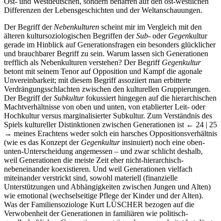
Ost- und Westdeutschen, sondern beharren auf den ost-westlichen
Differenzen der Lebensgeschichten und der Weltanschauungen.
Der Begriff der
Nebenkulturen
scheint mir im Vergleich mit den
älteren kultursoziologischen Begriffen der
Sub
- oder
Gegen
kultur
gerade im Hinblick auf Generationsfragen ein besonders glücklicher
und brauchbarer Begriff zu sein. Warum lassen sich Generationen
trefflich als Nebenkulturen verstehen? Der Begriff
Gegenkultur
betont mit seinem Tenor auf Opposition und Kampf die agonale
Unvereinbarkeit; mit diesem Begriff assoziiert man erbitterte
Verdrängungsschlachten zwischen den kulturellen Gruppierungen.
Der Begriff der
Subkultur
fokussiert hingegen auf die hierarchischen
Machtverhältnisse von oben und unten, von etablierter Leit- oder
Hochkultur versus marginalisierter Subkultur. Zum Verständnis des
Spiels kultureller Distinktionen zwischen Generationen ist
← 24 | 25
→
meines Erachtens weder solch ein harsches Oppositionsverhältnis
(wie es das Konzept der
Gegenkultur
insinuiert) noch eine oben-
unten-Unterscheidung angemessen – und zwar schlicht deshalb,
weil Generationen die meiste Zeit eher nicht-hierarchisch-
nebeneinander koexistieren. Und weil Generationen vielfach
miteinander verstrickt sind, sowohl materiell (finanzielle
Unterstützungen und Abhängigkeiten zwischen Jungen und Alten)
wie emotional (wechselseitige Pflege der Kinder und der Alten).
Was der Familiensoziologe Kurt L
ÜSCHER
bezogen auf die
Verwobenheit der Generationen in familiären wie politisch-