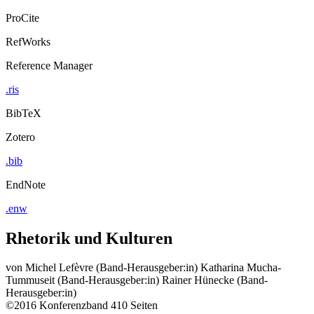
ProCite
RefWorks
Reference Manager
.ris
BibTeX
Zotero
.bib
EndNote
.enw
Rhetorik und Kulturen
von
Michel Lefèvre (Band-Herausgeber:in)
Katharina Mucha-
Tummuseit (Band-Herausgeber:in)
Rainer Hünecke (Band-
Herausgeber:in)
©2016
Konferenzband
410 Seiten